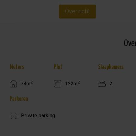
Overzicht
Ove
Meters
Plot
Slaapkamers
2
2
74m
122m
2
Parkeren
Private parking