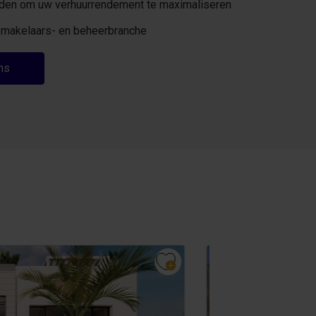
eden om uw verhuurrendement te maximaliseren
de makelaars- en beheerbranche
ns
Toeristische verhuurli