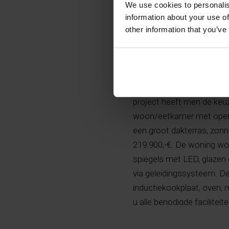
We use cookies to personalis
information about your use of
other information that you’ve
Dit succesvol, moderne pro
Horadada, op zes kilomete
project heeft men de keuz
woon/eetkamer met open 
een groot dakterras, zonn
219.900,-€. De woning w
spiegels met LED, glazen 
via geleidingssysteem. De 
inductiekookplaat, oven, 
u alle benodigde facilitei
gastronomie. Bezichtigin