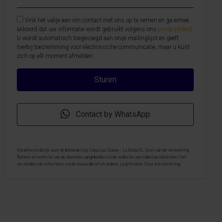
Vink het vakje aan om contact met ons op te nemen en ga ermee
akkoord dat uw informatie wordt gebruikt volgens ons
privacybeleid
.
U wordt automatisch toegevoegd aan onze mailinglijst en geeft
hierbij toestemming voor electronische communicatie, maar u kunt
zich op elk moment afmelden
Contact by WhatsApp
Verantwoordelijk voor de behandeling: Casa Las Dunas - La Mata SL, Doel van de verwerking:
Beheer en controle van de diensten aangeboden via de website van makelaarsdiensten, Het
verzenden van informatie via de nieuwsbrief en andere, Legitimatie: Door toestemming,
Ontvangers: De gegevens zullen niet worden overgedragen, behalve aan boekhouding, Rechten
van geïnteresseerde personen: Toegang, rectificeren en verwijderen van de gegevens , verzoek
om de portabiliteit hiervan, verzet zich tegen behandeling en verzoek om de beperking van
deze, Gegevensbron: De belanghebbende, Aanvullende informatie: Aanvullende en
gedetailleerde informatie over gegevensbescherming kan
hier worden geraadpleegd
.