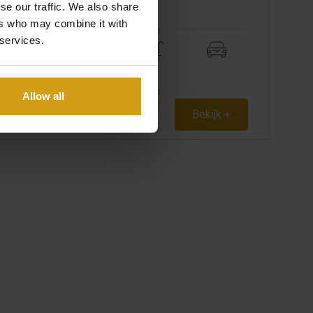
se our traffic. We also share
ers who may combine it with
 services.
3
2
Allow all
Bekijk +