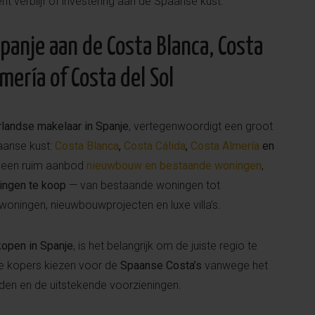
t verblijf of investering aan de Spaanse kust.
panje aan de Costa Blanca, Costa
lmería of Costa del Sol
landse makelaar in Spanje
, vertegenwoordigt een groot
paanse kust:
Costa Blanca
,
Costa Cálida
,
Costa Almería
en
n een ruim aanbod
nieuwbouw en bestaande woningen
,
ingen te koop
— van bestaande woningen tot
oningen, nieuwbouwprojecten en luxe villa’s.
 kopen in Spanje
, is het belangrijk om de juiste regio te
ale kopers kiezen voor de
Spaanse Costa’s
vanwege het
nden en de uitstekende voorzieningen.