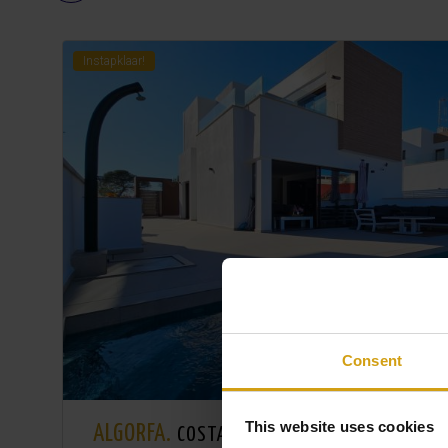
Instapklaar!
Consent
This website uses cookies
ALGORFA.
0
COSTA BLANCA ZUID