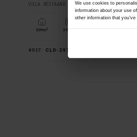
We use cookies to personalis
VILLA. BESTAAND
information about your use of
other information that you’ve
5
2
2
209m
390m
4
#REF:
CLD-2972