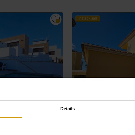
Instapklaar!
Details
LA MARINA.
€ 699.000
COSTA BL