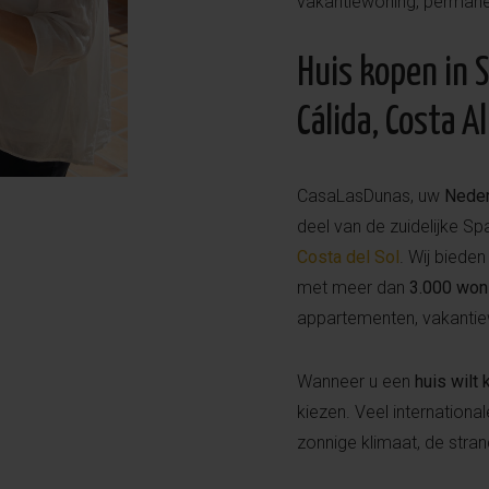
vakantiewoning, permanen
Huis kopen in S
Cálida, Costa A
CasaLasDunas, uw
Neder
deel van de zuidelijke S
Costa del Sol
. Wij biede
met meer dan
3.000 won
appartementen, vakantiew
Wanneer u een
huis wilt
kiezen. Veel internation
zonnige klimaat, de stra