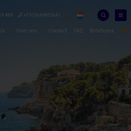
24 489
+31(0)649855641
o's
Over ons
Contact
FAQ
Brochures