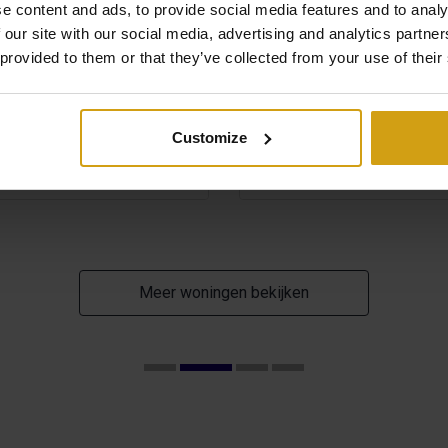
e content and ads, to provide social media features and to analy
VILLA. BESTAAND
 our site with our social media, advertising and analytics partn
 provided to them or that they’ve collected from your use of their
2
2
141m
335m
Customize
Bekijk +
#REF:
CLD-2970
Meer woningen bekijken