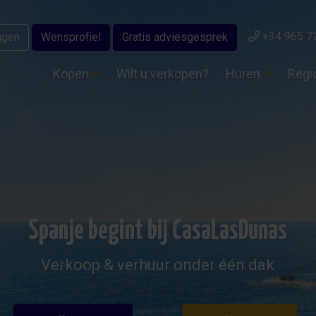
+34 965 7
ggen
Wensprofiel
Gratis adviesgesprek
Kopen
Wilt u verkopen?
Huren
Regi
Spanje begint bij CasaLasDunas
Verkoop & verhuur onder één dak