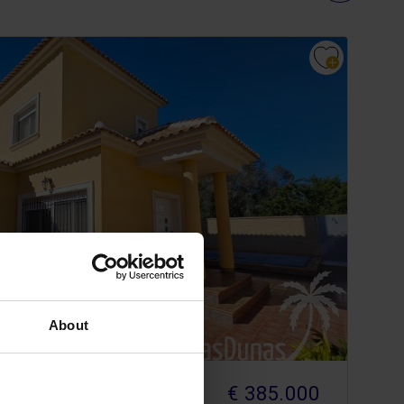
About
€ 385.000
ANCA ZUID