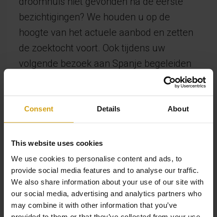
droomhuis niet gevonden na de eerste
bezichtigingen? We houden u op de
hoogte van het actuele aanbod en zetten
de zoektocht voort. Ook tijdens uw
volgende bezoek aan Spanje begeleiden
wij u verder. Dit alles doen we op een
ontspannen manier, zodat u met een
gerust hart de juiste beslissingen kunt
Consent
Details
About
nemen. Vindt u een woning bij een andere
aanbieder die uw interesse wekt, dan
This website uses cookies
kunnen we in de meeste gevallen contact
We use cookies to personalise content and ads, to
opnemen met de eigenaar of de lokale
provide social media features and to analyse our traffic.
We also share information about your use of our site with
makelaar om als aankoopmakelaar voor
our social media, advertising and analytics partners who
u op te treden. Kortom, wij zorgen ervoor
may combine it with other information that you’ve
provided to them or that they’ve collected from your use