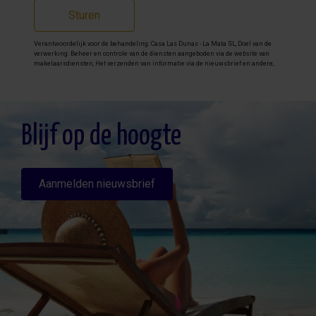
Sturen
Verantwoordelijk voor de behandeling: Casa Las Dunas - La Mata SL, Doel van de
verwerking: Beheer en controle van de diensten aangeboden via de website van
makelaarsdiensten, Het verzenden van informatie via de nieuwsbrief en andere,
Legitimatie: Door toestemming, Ontvangers: De gegevens zullen niet worden
overgedragen, behalve aan boekhouding, Rechten van geïnteresseerde personen:
Toegang, rectificeren en verwijderen van de gegevens , verzoek om de portabiliteit
hiervan, verzet zich tegen behandeling en verzoek om de beperking van deze,
Gegevensbron: De belanghebbende, Aanvullende informatie: Aanvullende en
gedetailleerde informatie over gegevensbescherming kan
hier worden
Blijf op de hoogte
geraadpleegd
.
Aanmelden nieuwsbrief