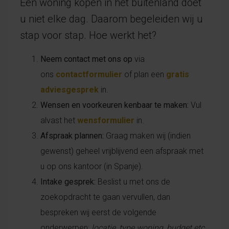
Een woning kopen in het buitenland doet
u niet elke dag. Daarom begeleiden wij u
stap voor stap. Hoe werkt het?
Neem contact met ons op
via
ons
contactformulier
of plan een
gratis
adviesgesprek
in.
Wensen en voorkeuren kenbaar te maken:
Vul
alvast het
wensformulier
in.
Afspraak plannen:
Graag maken wij (indien
gewenst) geheel vrijblijvend een afspraak met
u op ons kantoor (in Spanje).
Intake gesprek:
Beslist u met ons de
zoekopdracht te gaan vervullen, dan
bespreken wij eerst de volgende
onderwerpen;
locatie, type woning, budget etc.