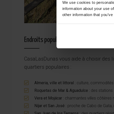
We use cookies to personalis
information about your use of
other information that you’ve
Endroits populaires sur la Costa Almerí
CasaLasDunas vous aide à choisir des lie
quartiers populaires :
Almeria, ville et littoral :
culture, commodités 
Roquetas de Mar & Aguadulce :
des stations 
Vera et Mojácar :
charmantes villes côtières 
Níjar et San José :
proche de Cabo de Gata, i
San Juan de los Terreros :
des quartiers rési