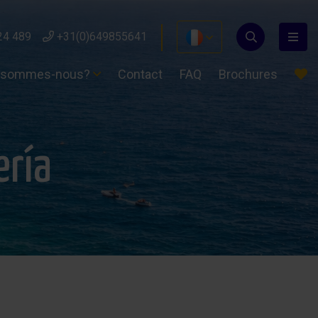
24 489
+31(0)649855641
 sommes-nous?
Contact
FAQ
Brochures
ería