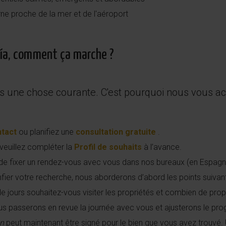
rne proche de la mer et de l'aéroport
ría, comment ça marche ?
 pas une chose courante. C'est pourquoi nous vou
ntact
ou planifiez une
consultation gratuite
.
veuillez compléter la
Profil de souhaits
à l’avance.
e fixer un rendez-vous avec vous dans nos bureaux (en Espagne)
ier votre recherche, nous aborderons d’abord les points suivan
jours souhaitez-vous visiter les propriétés et combien de propri
 nous passerons en revue la journée avec vous et ajusterons le p
on
peut maintenant être signé pour le bien que vous avez trouvé. U