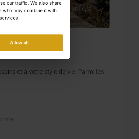
se our traffic. We also share
ers who may combine it with
 services.
Allow all
oins et à votre style de vie. Parmi les
odernes.