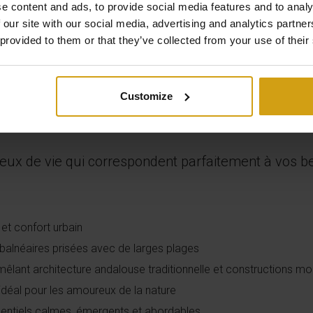
e content and ads, to provide social media features and to analy
 our site with our social media, advertising and analytics partn
 provided to them or that they’ve collected from your use of their
Customize
a
ux de vie qui correspondent parfaitement à vos bes
et confort urbain
balnéaires prisées avec de larges plages
mêlant architecture andalouse traditionnelle et constructions m
déal pour les amoureux de la nature
dentiels calmes, émergents et abordables