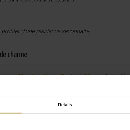
u profiter d'une résidence secondaire.
e de charme
s comme
Moraira
,
Jávea
,
Denia
et
Altea
, est réputé
Details
ntes
me