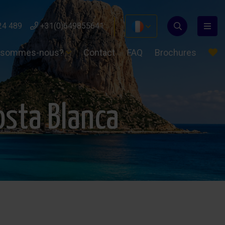
24 489
+31(0)649855641
 sommes-nous?
Contact
FAQ
Brochures
osta Blanca