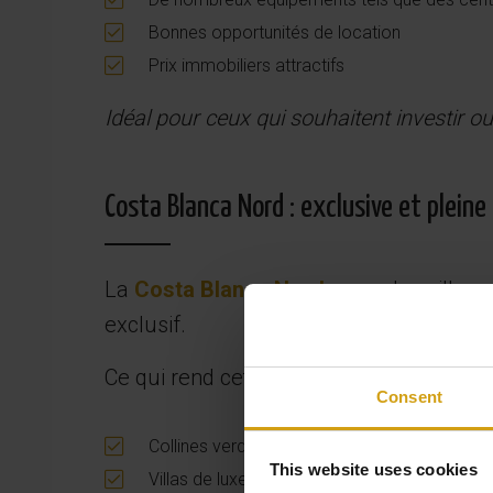
Bonnes opportunités de location
Prix immobiliers attractifs
Idéal pour ceux qui souhaitent investir o
Costa Blanca Nord : exclusive et plein
La
Costa Blanca Nord
, avec des ville
exclusif.
Ce qui rend cette région unique :
Consent
Collines verdoyantes et côtes impressionna
This website uses cookies
Villas de luxe et appartements haut de gam