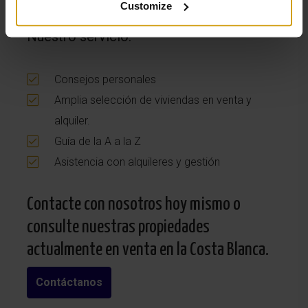
idioma.
Customize
Nuestro servicio:
Consejos personales
Amplia selección de viviendas en venta y
alquiler.
Guía de la A a la Z
Asistencia con alquileres y gestión
Contacte con nosotros hoy mismo o
consulte nuestras propiedades
actualmente en venta en la Costa Blanca.
Contáctanos