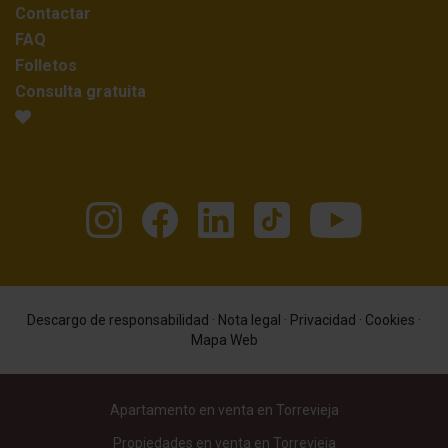
Contactar
FAQ
Folletos
Consulta gratuita
Descargo de responsabilidad
·
Nota legal
·
Privacidad
·
Cookies
·
Mapa Web
Apartamento en venta en Torrevieja
Propiedades en venta en Torrevieja