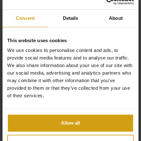
Fuerte atractivo para las aves que pasan el
invierno en la zona.
Consent
Details
About
Estaremos encantados de asesorarle
This website uses cookies
sobre las mejores oportunidades de
We use cookies to personalise content and ads, to
inversión.
provide social media features and to analyse our traffic.
We also share information about your use of our site with
our social media, advertising and analytics partners who
Consejos personales de CasaLasDunas
may combine it with other information that you’ve
provided to them or that they’ve collected from your use
of their services.
En CasaLasDunas, combinamos el
conocimiento local con años de
experiencia en la región. Te guiamos en
Allow all
cada paso del camino en tu propio