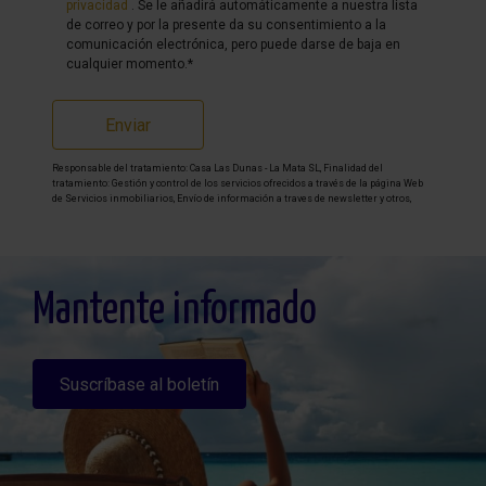
privacidad
. Se le añadirá automáticamente a nuestra lista
de correo y por la presente da su consentimiento a la
comunicación electrónica, pero puede darse de baja en
cualquier momento.*
Enviar
Responsable del tratamiento: Casa Las Dunas - La Mata SL, Finalidad del
tratamiento: Gestión y control de los servicios ofrecidos a través de la página Web
de Servicios inmobiliarios, Envío de información a traves de newsletter y otros,
Legitimación: Por consentimiento, Destinatarios: No se cederan los datos, salvo
para elaborar contabilidad, Derechos de las personas interesadas: Acceder,
rectificar y suprimir los datos, solicitar la portabilidad de los mismos, oponerse
altratamiento y solicitar la limitación de éste, Procedencia de los datos: El Propio
interesado, Información Adicional: Puede consultarse la información adicional y
detallada sobre protección de datos
Aquí
.
Mantente informado
Suscríbase al boletín