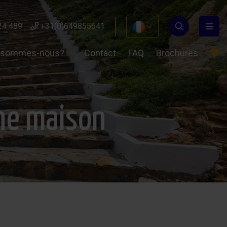
24 489
+31(0)649855641
 sommes-nous?
Contact
FAQ
Brochures
une maison