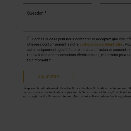
Cochez la case pour nous contacter et acceptez que vos inf
utilisées conformément à notre
politique de confidentialité
. Vo
automatiquement ajouté à notre liste de diffusion et consentez 
recevoir des communications électroniques, mais vous pouvez 
tout moment.*
Soumettre
Responsable del tratamiento: Casa Las Dunas - La Mata SL, Finalidad del tratamiento: Ge
servicios ofrecidos a través de la página Web de Servicios inmobiliarios, Envío de infor
otros, Legitimación: Por consentimiento, Destinatarios: No se cederan los datos, salvo p
Derechos de las personas interesadas: Acceder, rectificar y suprimir los datos, solicitar
oponerse altratamiento y solicitar la limitación de éste, Procedencia de los datos: El P
Adicional: Puede consultarse la información adicional y detallada sobre protección de 