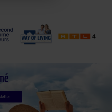
rmé
letter