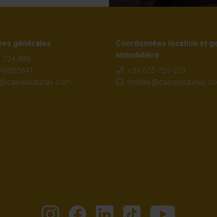
es générales
Coordonnées location et g
immobilière
 724 489
649855641
+34 655 759 029
t@casalasdunas.com
holiday@casalasdunas.c