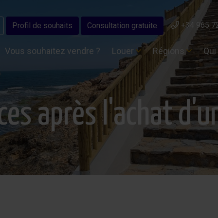
+34 965 7
Profil de souhaits
Consultation gratuite
Vous souhaitez vendre ?
Louer
Régions
Qui
ices après l'achat d'