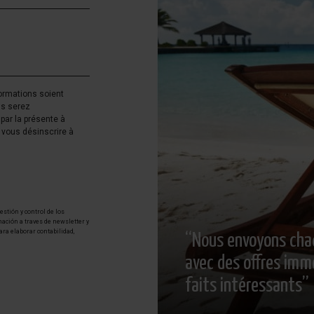
ormations soient
us serez
par la présente à
vous désinscrire à
stión y control de los
mación a traves de newsletter y
ara elaborar contabilidad,
“Nous envoyons cha
 la portabilidad de los mismos,
ropio interesado, Información
avec des offres immo
datos
Aquí
.
faits intéressants”