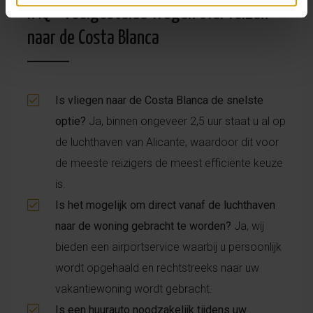
FAQ - Veelgestelde vragen over reizen
naar de Costa Blanca
Is vliegen naar de Costa Blanca de snelste
optie?
Ja, binnen ongeveer 2,5 uur staat u al op
de luchthaven van Alicante, waardoor dit voor
de meeste reizigers de meest efficiënte keuze
is.
Is het mogelijk om direct vanaf de luchthaven
naar de woning gebracht te worden?
Ja, wij
bieden een airportservice waarbij u persoonlijk
wordt opgehaald en rechtstreeks naar uw
vakantiewoning wordt gebracht.
Is een huurauto noodzakelijk tijdens uw