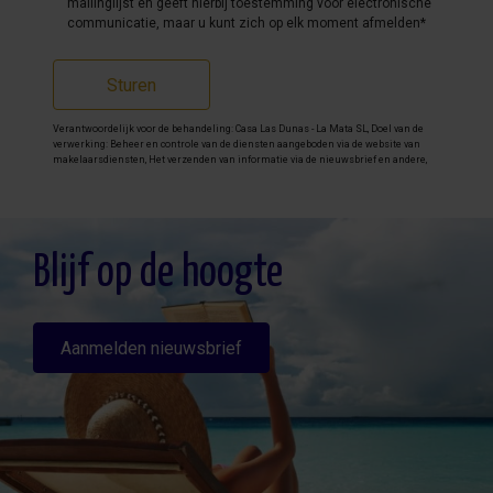
mailinglijst en geeft hierbij toestemming voor electronische
communicatie, maar u kunt zich op elk moment afmelden*
Sturen
Verantwoordelijk voor de behandeling: Casa Las Dunas - La Mata SL, Doel van de
verwerking: Beheer en controle van de diensten aangeboden via de website van
makelaarsdiensten, Het verzenden van informatie via de nieuwsbrief en andere,
Legitimatie: Door toestemming, Ontvangers: De gegevens zullen niet worden
overgedragen, behalve aan boekhouding, Rechten van geïnteresseerde personen:
Toegang, rectificeren en verwijderen van de gegevens , verzoek om de portabiliteit
hiervan, verzet zich tegen behandeling en verzoek om de beperking van deze,
Gegevensbron: De belanghebbende, Aanvullende informatie: Aanvullende en
gedetailleerde informatie over gegevensbescherming kan
hier worden
Blijf op de hoogte
geraadpleegd
.
Aanmelden nieuwsbrief