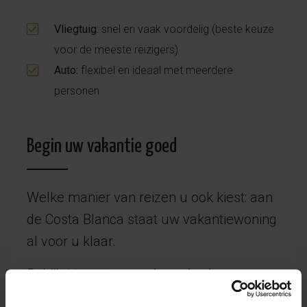
Vliegtuig:
snel en vaak voordelig (beste keuze
voor de meeste reizigers)
Auto:
flexibel en ideaal met meerdere
personen
Begin uw vakantie goed
Welke manier van reizen u ook kiest: aan
de Costa Blanca staat uw vakantiewoning
al voor u klaar.
Bekijk
hier
ons actuele aanbod van
vakantiewoningen en geniet van zon, rust