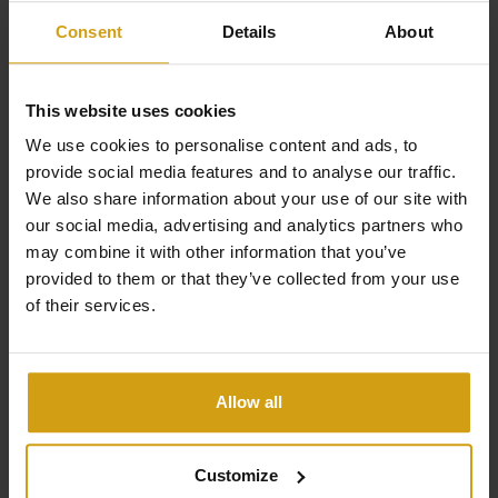
en comfort in Spanje.
Consent
Details
About
Waarom boeken via CasaLasDunas?
This website uses cookies
We use cookies to personalise content and ads, to
provide social media features and to analyse our traffic.
We also share information about your use of our site with
Persoonlijke service in uw eigen taal
our social media, advertising and analytics partners who
Betrouwbare partners voor transfer en
may combine it with other information that you’ve
autohuur
provided to them or that they’ve collected from your use
of their services.
Lokale kennis van de Costa Blanca
Direct contact en begeleiding tijdens uw verblijf
Contact ons
Allow all
Customize