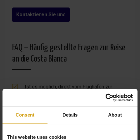
Kontaktieren Sie uns
FAQ – Häufig gestellte Fragen zur Reise
an die Costa Blanca
Ist es möglich, direkt vom Flughafen zur
Unterkunft gebracht zu werden?
Ja, wir bieten
einen Flughafentransfer an, bei dem Sie
persönlich abgeholt und direkt zu Ihrem
Consent
Details
About
Ferienhaus gebracht werden.
Ist ein Mietwagen während Ihres Aufenthalts
This website uses cookies