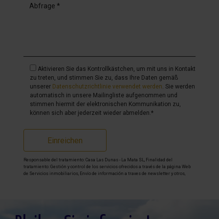
Aktivieren Sie das Kontrollkästchen, um mit uns in Kontakt
zu treten, und stimmen Sie zu, dass Ihre Daten gemäß
unserer
Datenschutzrichtlinie verwendet werden
. Sie werden
automatisch in unsere Mailingliste aufgenommen und
stimmen hiermit der elektronischen Kommunikation zu,
können sich aber jederzeit wieder abmelden.*
Einreichen
Responsable del tratamiento: Casa Las Dunas - La Mata SL, Finalidad del
tratamiento: Gestión y control de los servicios ofrecidos a través de la página Web
de Servicios inmobiliarios, Envío de información a traves de newsletter y otros,
Legitimación: Por consentimiento, Destinatarios: No se cederan los datos, salvo
para elaborar contabilidad, Derechos de las personas interesadas: Acceder,
rectificar y suprimir los datos, solicitar la portabilidad de los mismos, oponerse
altratamiento y solicitar la limitación de éste, Procedencia de los datos: El Propio
interesado, Información Adicional: Puede consultarse la información adicional y
detallada sobre protección de datos
Aquí
.