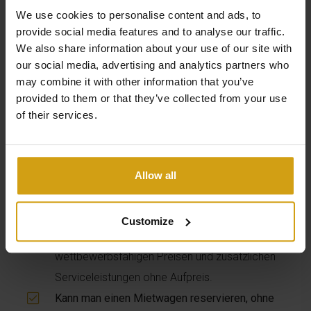
notwendig?
Nein, er ist nicht zwingend
We use cookies to personalise content and ads, to
erforderlich, aber sehr empfehlenswert, wenn
provide social media features and to analyse our traffic.
Sie die Gegend flexibel erkunden möchten.
We also share information about your use of our site with
our social media, advertising and analytics partners who
Können Sie bei Ihrer Ankunft unkompliziert
may combine it with other information that you’ve
einen Mietwagen über uns buchen?
Ja, wir
provided to them or that they’ve collected from your use
sorgen dafür, dass Ihr Mietwagen am
of their services.
Flughafen für Sie bereitsteht, sodass Sie ohne
Wartezeit abreisen können.
Ist die Anmietung eines Autos über
Allow all
CasaLasDunas günstiger als die Buchung in
Eigenregie?
Ja, dank unserer Partnerschaft mit
Customize
zuverlässigen Partnern profitieren Sie von
wettbewerbsfähigen Preisen und zusätzlichen
Serviceleistungen ohne Aufpreis.
Kann man einen Mietwagen reservieren, ohne