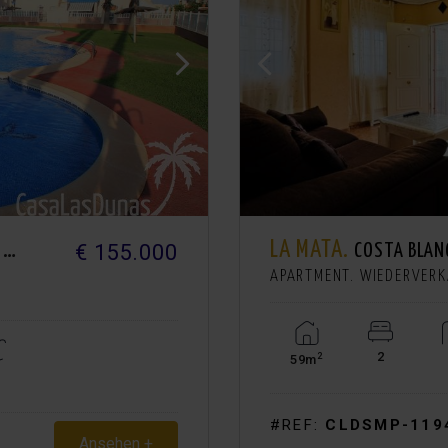
LA MATA.
€ 155.000
D
COSTA BLAN
APARTMENT. WIEDERVER
2
2
59m
#REF:
CLDSMP-119
Ansehen +