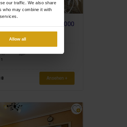
se our traffic. We also share
ers who may combine it with
 services.
€ 155.000
STA BLANCA
ACHED.
Allow all
1
Ansehen +
88