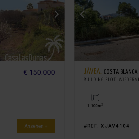
JÁVEA.
€ 150.000
COSTA BLANCA
BUILDING PLOT. WIEDER
2
1.100m
Ansehen +
#REF:
XJAV4104