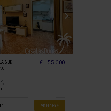
€ 155.000
CA SÜD
KAUF
1
Ansehen +
41