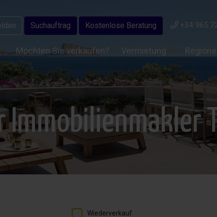
+34 965 7
lden
Suchauftrag
Kostenlose Beratung
Möchten Sie verkaufen?
Vermietung
Region
r Immobilienmakler T
Wiederverkauf