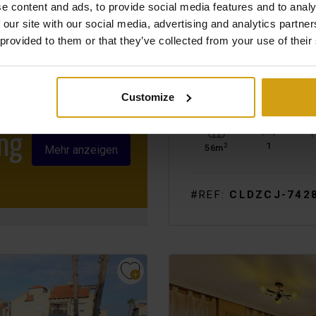
e content and ads, to provide social media features and to analy
 our site with our social media, advertising and analytics partn
 provided to them or that they’ve collected from your use of their
ORIHUELA COSTA.
CO
TOWNHOUSE / SEMI-DET
WIEDERVERKAUF
Customize
ng
1
2
56m
Mehr anzeigen
#REF:
CLDZCJ-742