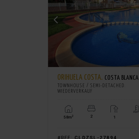
ORIHUELA COSTA.
COSTA BLANCA SÜ
TOWNHOUSE / SEMI-DETACHED.
WIEDERVERKAUF
2
2
58m
1
#REF:
CLDZSL-27894