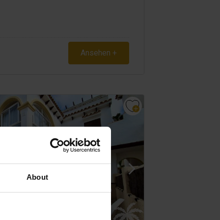
Ansehen +
About