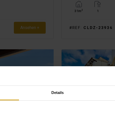
2
31m
1
Ansehen +
#REF:
CLDZ-23936
Details