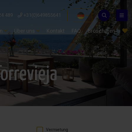
24 489
+31(0)649855641
en
Über uns
Kontakt
FAQ
Broschüren
orrevieja
Vermietung