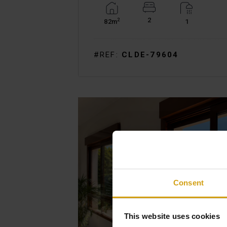
2
2
82m
1
#REF:
CLDE-79604
Consent
This website uses cookies