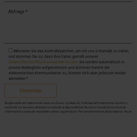
Aktivieren Sie das Kontrollkästchen, um mit uns in Kontakt zu treten,
und stimmen Sie zu, dass Ihre Daten gemäß unserer
Datenschutzrichtlinie verwendet werden
. Sie werden automatisch in
unsere Mailingliste aufgenommen und stimmen hiermit der
elektronischen Kommunikation zu, können sich aber jederzeit wieder
abmelden.*
Einreichen
Responsable del tratamiento: Casa Las Dunas - La Mata SL, Finalidad del tratamiento: Gestión y
control de los servicios ofrecidos a través de la página Web de Servicios inmobiliarios, Envío de
información a traves de newsletter y otros, Legitimación: Por consentimiento, Destinatarios: No se
cederan los datos, salvo para elaborar contabilidad, Derechos de las personas interesadas: Acceder,
rectificar y suprimir los datos, solicitar la portabilidad de los mismos, oponerse altratamiento y
solicitar la limitación de éste, Procedencia de los datos: El Propio interesado, Información
Adicional: Puede consultarse la información adicional y detallada sobre protección de datos
Aquí
.