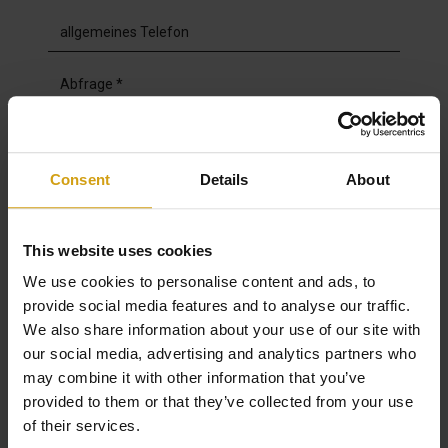
Consent
Details
About
Aktivieren Sie das Kontrollkästchen, um mit uns in Kontakt
zu treten, und stimmen Sie zu, dass Ihre Daten gemäß
This website uses cookies
unserer
Datenschutzrichtlinie verwendet werden
. Sie werden
automatisch in unsere Mailingliste aufgenommen und
We use cookies to personalise content and ads, to
stimmen hiermit der elektronischen Kommunikation zu,
können sich aber jederzeit wieder abmelden.*
provide social media features and to analyse our traffic.
We also share information about your use of our site with
our social media, advertising and analytics partners who
Einreichen
may combine it with other information that you’ve
provided to them or that they’ve collected from your use
Responsable del tratamiento: Casa Las Dunas - La Mata SL, Finalidad del
tratamiento: Gestión y control de los servicios ofrecidos a través de la página Web
of their services.
de Servicios inmobiliarios, Envío de información a traves de newsletter y otros,
Legitimación: Por consentimiento, Destinatarios: No se cederan los datos, salvo