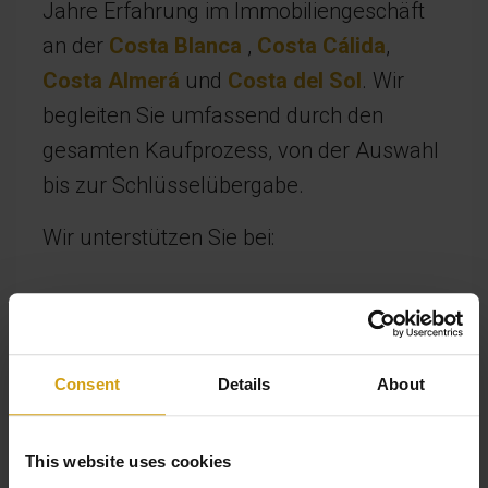
Jahre Erfahrung im Immobiliengeschäft
an der
Costa Blanca
,
Costa Cálida
,
Costa Almerá
und
Costa del Sol
. Wir
begleiten Sie umfassend durch den
gesamten Kaufprozess, von der Auswahl
bis zur Schlüsselübergabe.
Wir unterstützen Sie bei:
Das richtige Zuhause finden
Rechtliche und administrative Unterstützung
Beratung zu Mietmöglichkeiten
Consent
Details
About
Individuelle Sightseeing-Touren
This website uses cookies