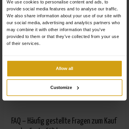
Sehen Sie sich unsere Auswahl an der
We use cookies to personalise content and ads, to
provide social media features and to analyse our traffic.
Costa Cálida an
We also share information about your use of our site with
our social media, advertising and analytics partners who
may combine it with other information that you’ve
Sind Sie an einer Immobilie an der Costa
provided to them or that they’ve collected from your use
Cálida interessiert? Sehen Sie sich unsere
of their services.
aktuellen Angebote
an oder
kontaktieren
Sie uns unverbindlich
für eine
Allow all
persönliche Beratung.
Entdecken Sie Ihr ideales Zuhause unter
Customize
der spanischen Sonne.
FAQ – Häufig gestellte Fragen zum Kauf