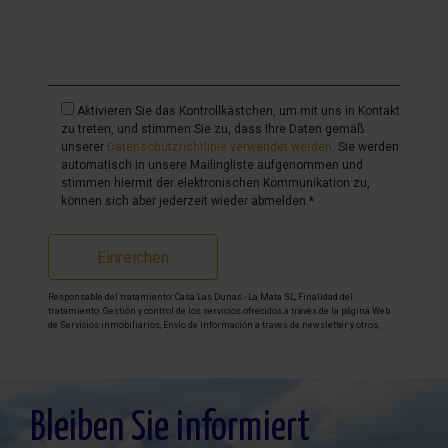
Aktivieren Sie das Kontrollkästchen, um mit uns in Kontakt
zu treten, und stimmen Sie zu, dass Ihre Daten gemäß
unserer
Datenschutzrichtlinie verwendet werden
. Sie werden
automatisch in unsere Mailingliste aufgenommen und
stimmen hiermit der elektronischen Kommunikation zu,
können sich aber jederzeit wieder abmelden.*
Einreichen
Responsable del tratamiento: Casa Las Dunas - La Mata SL, Finalidad del
tratamiento: Gestión y control de los servicios ofrecidos a través de la página Web
de Servicios inmobiliarios, Envío de información a traves de newsletter y otros,
Legitimación: Por consentimiento, Destinatarios: No se cederan los datos, salvo
para elaborar contabilidad, Derechos de las personas interesadas: Acceder,
rectificar y suprimir los datos, solicitar la portabilidad de los mismos, oponerse
altratamiento y solicitar la limitación de éste, Procedencia de los datos: El Propio
interesado, Información Adicional: Puede consultarse la información adicional y
detallada sobre protección de datos
Aquí
.
Bleiben Sie informiert