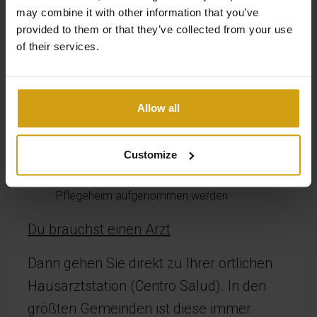
Sie Ansprüche geltend machen können:
may combine it with other information that you’ve
provided to them or that they’ve collected from your use
Du brauchst einen Arzt
of their services.
Sie werden in ein Krankenhaus überwiesen
Sie haben einen Notfall
Allow all
Sie benötigen einen Physiotherapeuten oder
Zahnarzt
Sie brauchen häusliche Pflege
Customize
Sie müssen in einem Pflegeheim oder
Pflegeheim aufgenommen werden
Du brauchst einen Arzt
Dann gehen Sie direkt zu Ihrer örtlichen
Hausarztstation (Centro Salud). In den
größten Gemeinden ist diese immer