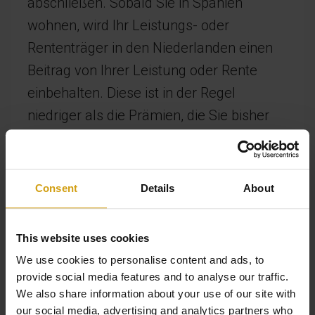
abschließen. Sobald Sie in Spanien
wohnen, wird Ihr Leistungs- oder
Rententräger in den Niederlanden einen
Beitrag von Ihrer Leistung oder Rente
einbehalten. Diese ist in der Regel
niedriger als die Prämien, die Sie bisher
gezahlt haben. Wenn Sie keine Leistung
oder Rente aus den Niederlanden
beziehen, werden die Prämien der
Consent
Details
About
spanischen Krankenkasse von Ihrem
spanischen Gehalt (wenn Sie in Spanien
This website uses cookies
arbeiten) oder Ihrer spanischen Leistung
We use cookies to personalise content and ads, to
abgezogen. Nachfolgend sehen Sie eine
provide social media features and to analyse our traffic.
Reihe spezifischer Situationen, in denen
We also share information about your use of our site with
our social media, advertising and analytics partners who