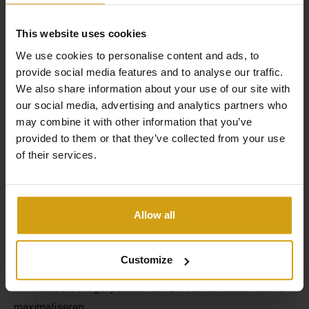
verdiepingen, dat licht en karakter geeft aan dit moderne
huis. Boven vinden we de hoofdslaapkamer en een vierde
This website uses cookies
slaapkamer, beiden met een spectaculair uitzicht over de
We use cookies to personalise content and ads, to
zee en de vallei. Elke slaapkamer heeft een groot zonnig
provide social media features and to analyse our traffic.
terras en een en-suite badkamer, evenals ingebouwde
We also share information about your use of our site with
kasten. De villa beschikt verder over vloerverwarming,
our social media, advertising and analytics partners who
onafhankelijke warme en koude airconditioning in alle
may combine it with other information that you’ve
De voordelen van CasaLasDunas
kamers, SONOS-audiosysteem in de woonkamer,
provided to them or that they’ve collected from your use
of their services.
PORCELANOSA-badkamers en garage met eigen ingang.
Gespecialiseerd in nieuwbouw en bestaande bouw
Allow all
Verkoop & verhuur onder één dak
Ontzorgen van A tot Z bij het kopen van een huis in
Customize
Spanje
Flexibele mogelijkheden om uw verhuurrendement te
maximaliseren