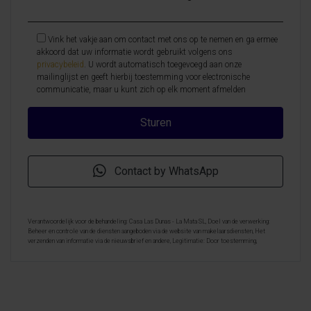
Vink het vakje aan om contact met ons op te nemen en ga ermee
akkoord dat uw informatie wordt gebruikt volgens ons
privacybeleid
. U wordt automatisch toegevoegd aan onze
mailinglijst en geeft hierbij toestemming voor electronische
communicatie, maar u kunt zich op elk moment afmelden
Contact by WhatsApp
Verantwoordelijk voor de behandeling: Casa Las Dunas - La Mata SL, Doel van de verwerking:
Beheer en controle van de diensten aangeboden via de website van makelaarsdiensten, Het
verzenden van informatie via de nieuwsbrief en andere, Legitimatie: Door toestemming,
Ontvangers: De gegevens zullen niet worden overgedragen, behalve aan boekhouding, Rechten van
geïnteresseerde personen: Toegang, rectificeren en verwijderen van de gegevens , verzoek om de
portabiliteit hiervan, verzet zich tegen behandeling en verzoek om de beperking van deze,
Gegevensbron: De belanghebbende, Aanvullende informatie: Aanvullende en gedetailleerde
informatie over gegevensbescherming kan
hier worden geraadpleegd
.