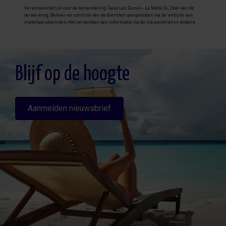
Verantwoordelijk voor de behandeling: Casa Las Dunas - La Mata SL, Doel van de
verwerking: Beheer en controle van de diensten aangeboden via de website van
makelaarsdiensten, Het verzenden van informatie via de nieuwsbrief en andere,
Legitimatie: Door toestemming, Ontvangers: De gegevens zullen niet worden
overgedragen, behalve aan boekhouding, Rechten van geïnteresseerde personen:
Toegang, rectificeren en verwijderen van de gegevens , verzoek om de portabiliteit
hiervan, verzet zich tegen behandeling en verzoek om de beperking van deze,
Gegevensbron: De belanghebbende, Aanvullende informatie: Aanvullende en
gedetailleerde informatie over gegevensbescherming kan
hier worden
Blijf op de hoogte
geraadpleegd
.
Aanmelden nieuwsbrief