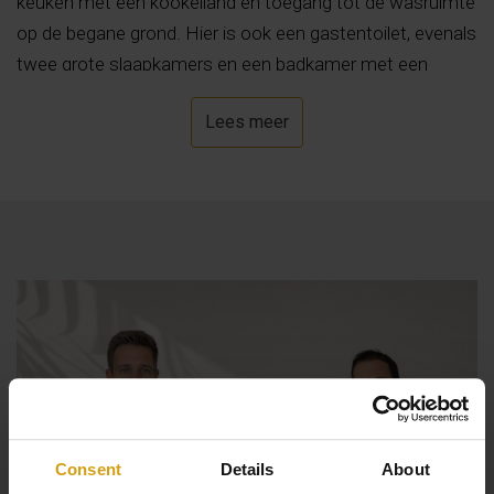
keuken met een kookeiland en toegang tot de wasruimte
op de begane grond. Hier is ook een gastentoilet, evenals
twee grote slaapkamers en een badkamer met een
douche. Alle kamers hebben toegang tot de
Lees meer
buitenterrassen en genieten van een panoramisch
uitzicht op het oneindige blauw van de zee, de groene
omgeving en de Montgo. Buiten zijn ruime zonnige en
schaduwrijke terrassen bij het zwembad, ideaal om te
ontspannen op ligbedden. Er is ook een geïntegreerde
chill-out, een buitendouche en een grote geïntegreerde
buitenkeuken, overdekt met een elektrische pergola en
uitgerust met een gasbarbecue. Elke ruimte is ontworpen
om dit huis aangenaam te maken en vanuit alle kamers
te genieten van het uitzicht op de zee. Als u de trap
omhoog loopt naar de bovenste etage, kunt u het
uitzicht bewonderen vanuit een groot raam over 2
Consent
Details
About