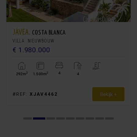
JÁVEA.
COSTA BLANCA
VILLA. NIEUWBOUW
€ 1.980.000
4
2
2
292m
1.500m
4
Bekijk +
#REF:
XJAV4462