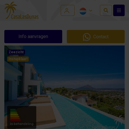
Info aanvragen
Contact
Zeezicht
Instapklaar!
In behandeling