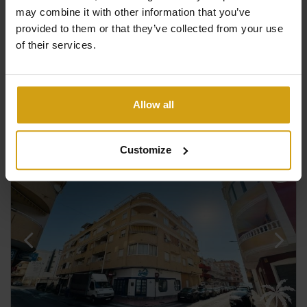
may combine it with other information that you’ve
provided to them or that they’ve collected from your use
of their services.
2
2
59m
2
Bekijk +
#REF:
CLDC-47832
Allow all
Customize