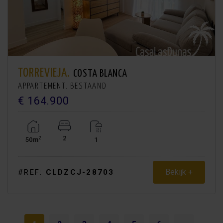
TORREVIEJA.
COSTA BLANCA
APPARTEMENT. BESTAAND
€ 164.900
2
2
50m
1
Bekijk +
#REF:
CLDZCJ-28703