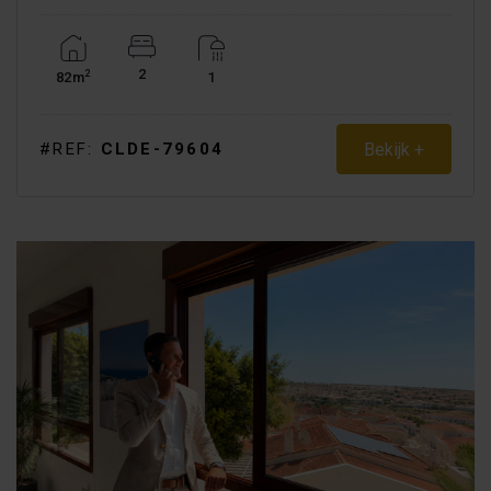
2
2
82m
1
Bekijk +
#REF:
CLDE-79604