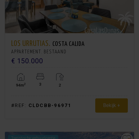
LOS URRUTIAS.
COSTA CALIDA
APPARTEMENT. BESTAAND
€ 150.000
3
2
94m
2
Bekijk +
#REF:
CLDCBB-96971
Toeristische verhuurlicentie