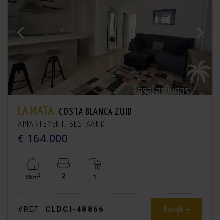
LA MATA.
COSTA BLANCA ZUID
APPARTEMENT. BESTAAND
€ 164.000
2
2
56m
1
Bekijk +
#REF:
CLDCI-48866