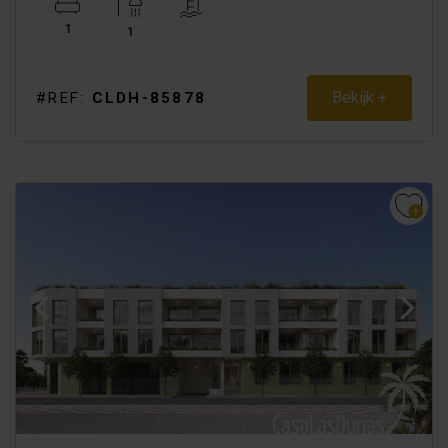
1
1
Bekijk +
#REF:
CLDH-85878