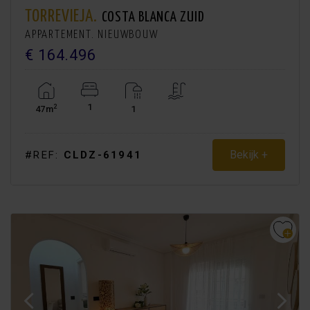
TORREVIEJA.
COSTA BLANCA ZUID
APPARTEMENT. NIEUWBOUW
€ 164.496
1
2
47m
1
Bekijk +
#REF:
CLDZ-61941