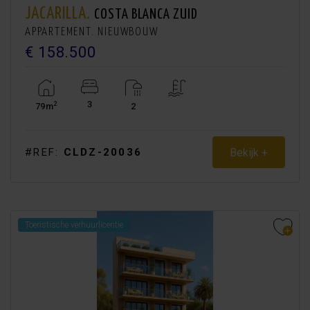
JACARILLA.
COSTA BLANCA ZUID
APPARTEMENT. NIEUWBOUW
€ 158.500
3
2
79m
2
Bekijk +
#REF:
CLDZ-20036
Toeristische verhuurlicentie