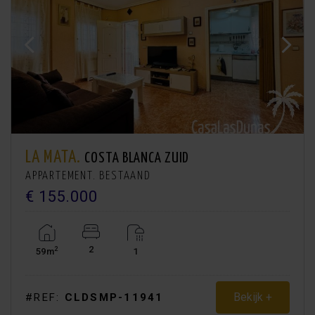
LA MATA.
COSTA BLANCA ZUID
APPARTEMENT. BESTAAND
€ 155.000
2
2
59m
1
Bekijk +
#REF:
CLDSMP-11941