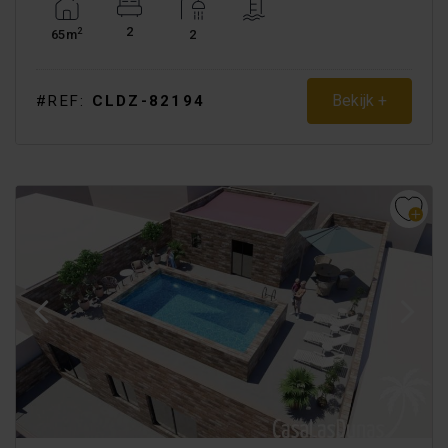
2
2
65m
2
Bekijk +
#REF:
CLDZ-82194