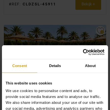
Bekijk +
#REF:
CLDZSL-45911
Consent
Details
About
This website uses cookies
We use cookies to personalise content and ads, to
LOS ALCAZARES.
COSTA CALIDA
provide social media features and to analyse our traffic.
APPARTEMENT. NIEUWBOUW
We also share information about your use of our site with
€ 163.000
our social media, advertising and analytics partners who