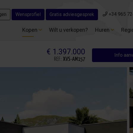
+34 965 72
+34 965 72
gen
gen
Wensprofiel
Wensprofiel
Gratis adviesgesprek
Gratis adviesgesprek
Kopen
Kopen
Wilt u verkopen?
Wilt u verkopen?
Huren
Huren
Regi
Regi
€ 1.397.000
Info aan
REF.:
XVS-AM157