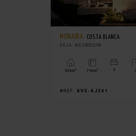
MORAIRA.
 1.570.000
COSTA BLANCA
VILLA. NIEUWBOUW
3
2
2
325m
716m
Bekijk +
#REF:
XVS-AJ241