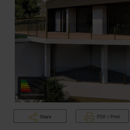
In behandeling
Share
PDF / Print