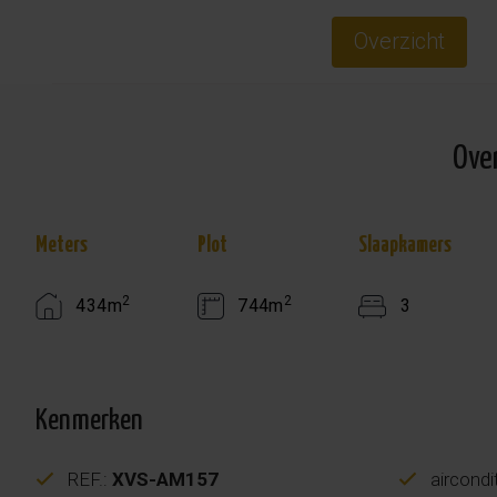
Overzicht
Ove
Meters
Plot
Slaapkamers
2
2
434m
744m
3
Kenmerken
REF.:
XVS-AM157
aircondi