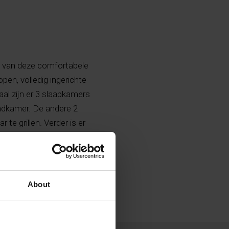
t van deze comfortabele
pen, volledig ingerichte
aal zijn er 3 slaapkamers
adkamer. De andere 2
e grillen. Verder is er
uimte die kan worden
dig, alarmsysteem en
About