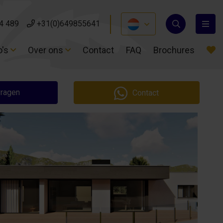
4 489
4 489
+31(0)649855641
+31(0)649855641
o's
o's
Over ons
Over ons
Contact
Contact
FAQ
FAQ
Brochures
Brochures
vragen
Contact