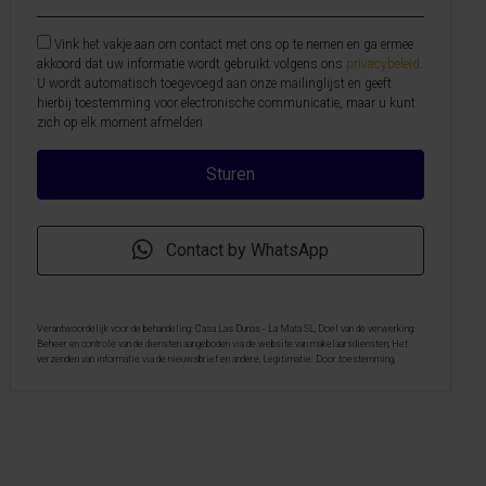
Vink het vakje aan om contact met ons op te nemen en ga ermee
akkoord dat uw informatie wordt gebruikt volgens ons
privacybeleid
.
U wordt automatisch toegevoegd aan onze mailinglijst en geeft
hierbij toestemming voor electronische communicatie, maar u kunt
zich op elk moment afmelden
Contact by WhatsApp
Verantwoordelijk voor de behandeling: Casa Las Dunas - La Mata SL, Doel van de verwerking:
Beheer en controle van de diensten aangeboden via de website van makelaarsdiensten, Het
verzenden van informatie via de nieuwsbrief en andere, Legitimatie: Door toestemming,
Ontvangers: De gegevens zullen niet worden overgedragen, behalve aan boekhouding, Rechten
van geïnteresseerde personen: Toegang, rectificeren en verwijderen van de gegevens , verzoek
om de portabiliteit hiervan, verzet zich tegen behandeling en verzoek om de beperking van
deze, Gegevensbron: De belanghebbende, Aanvullende informatie: Aanvullende en
gedetailleerde informatie over gegevensbescherming kan
hier worden geraadpleegd
.