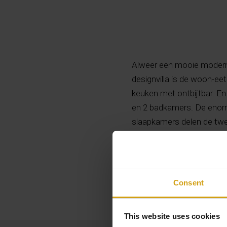
Alweer een mooie moderne
designvilla is de woon-eet
keuken met ontbijtbar. En 
en 2 badkamers. De enorm
slaapkamers delen de twee
een berging en garage. De
omgebouwd tot een 4e sla
Vloerverwarming, pre-inst
zonne-energie watersyst
Consent
This website uses cookies