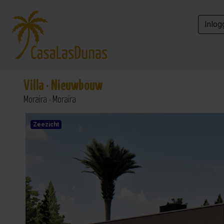
Inlog
Inlog
Villa
·
Nieuwbouw
Moraira · Moraira
Zeezicht