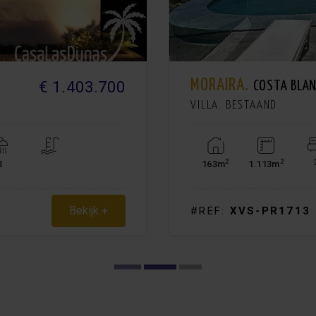
MORAIRA.
€ 1.403.700
COSTA BLA
VILLA. BESTAAND
2
2
3
163m
1.113m
Bekijk +
#REF:
XVS-PR1713