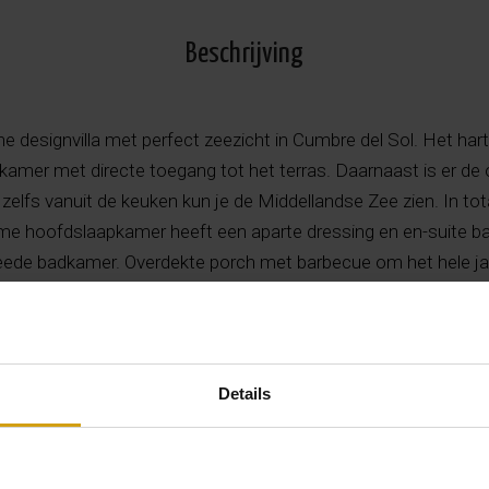
Beschrijving
 designvilla met perfect zeezicht in Cumbre del Sol. Het har
kamer met directe toegang tot het terras. Daarnaast is er de o
zelfs vanuit de keuken kun je de Middellandse Zee zien. In tot
e hoofdslaapkamer heeft een aparte dressing en en-suite b
de badkamer. Overdekte porch met barbecue om het hele jaar t
 onderste verdieping herbergt de garage en heeft een open r
apkamer, met een eigen overdekt terras.
allatie van aircon, dubbele beglazing, raambeveiliging waar no
eem.
Details