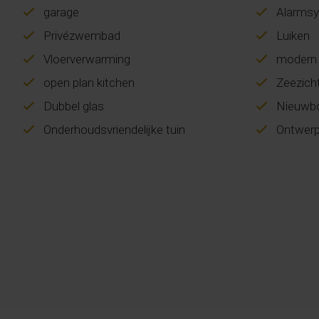
garage
Alarms
Privézwembad
Luiken
Vloerverwarming
modern
open plan kitchen
Zeezich
Dubbel glas
Nieuwb
Onderhoudsvriendelijke tuin
Ontwer