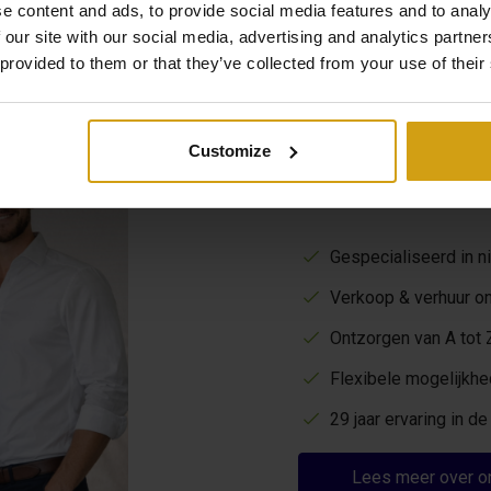
e content and ads, to provide social media features and to analy
 our site with our social media, advertising and analytics partn
 provided to them or that they’ve collected from your use of their
Customize
De voordelen
Gespecialiseerd in 
Verkoop & verhuur o
Ontzorgen van A tot Z
Flexibele mogelijkh
29 jaar ervaring in 
Lees meer over o