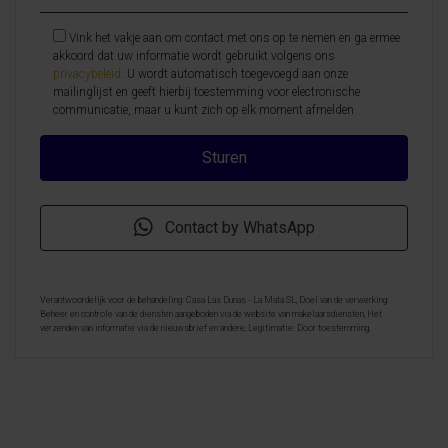
Vink het vakje aan om contact met ons op te nemen en ga ermee
akkoord dat uw informatie wordt gebruikt volgens ons
privacybeleid
. U wordt automatisch toegevoegd aan onze
mailinglijst en geeft hierbij toestemming voor electronische
communicatie, maar u kunt zich op elk moment afmelden
Contact by WhatsApp
Verantwoordelijk voor de behandeling: Casa Las Dunas - La Mata SL, Doel van de verwerking:
Beheer en controle van de diensten aangeboden via de website van makelaarsdiensten, Het
verzenden van informatie via de nieuwsbrief en andere, Legitimatie: Door toestemming,
Ontvangers: De gegevens zullen niet worden overgedragen, behalve aan boekhouding, Rechten van
geïnteresseerde personen: Toegang, rectificeren en verwijderen van de gegevens , verzoek om de
portabiliteit hiervan, verzet zich tegen behandeling en verzoek om de beperking van deze,
Gegevensbron: De belanghebbende, Aanvullende informatie: Aanvullende en gedetailleerde
informatie over gegevensbescherming kan
hier worden geraadpleegd
.