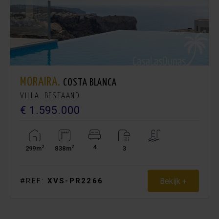
MORAIRA.
COSTA BLANCA
VILLA. BESTAAND
€ 1.595.000
4
2
2
299m
838m
3
Bekijk +
#REF:
XVS-PR2266