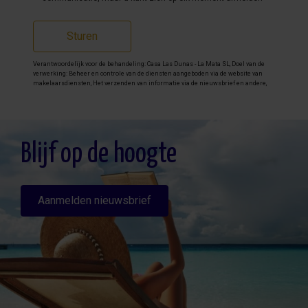
Sturen
Verantwoordelijk voor de behandeling: Casa Las Dunas - La Mata SL, Doel van de
verwerking: Beheer en controle van de diensten aangeboden via de website van
makelaarsdiensten, Het verzenden van informatie via de nieuwsbrief en andere,
Legitimatie: Door toestemming, Ontvangers: De gegevens zullen niet worden
overgedragen, behalve aan boekhouding, Rechten van geïnteresseerde personen:
Toegang, rectificeren en verwijderen van de gegevens , verzoek om de portabiliteit
hiervan, verzet zich tegen behandeling en verzoek om de beperking van deze,
Gegevensbron: De belanghebbende, Aanvullende informatie: Aanvullende en
gedetailleerde informatie over gegevensbescherming kan
hier worden
Blijf op de hoogte
geraadpleegd
.
Aanmelden nieuwsbrief