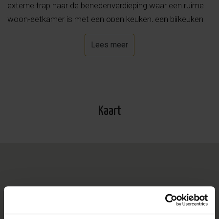
externe trap naar de benedenverdieping waar een ruime
woon-eetkamer is met een open keuken, een bijkeuken
en een gastentoilet. Ook op dit niveau is er de master
Lees meer
bedroom met en suite badkamer. Vanuit de woonkamer
loop je het terras van bijna 100m2 op waar een deel van
overdekt is. Er is een prachtig overloop zwembad en een
chill out area.
Kaart