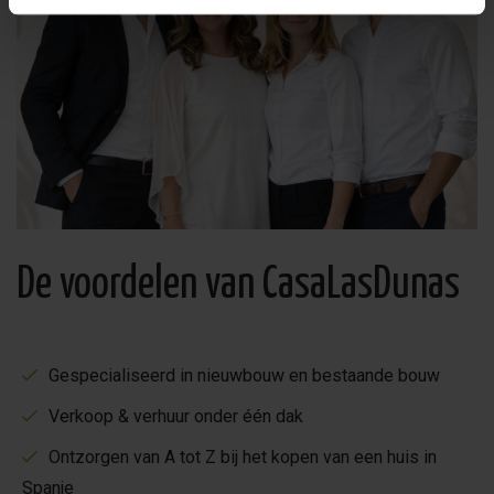
De voordelen van CasaLasDunas
Gespecialiseerd in nieuwbouw en bestaande bouw
Verkoop & verhuur onder één dak
Ontzorgen van A tot Z bij het kopen van een huis in
Spanje