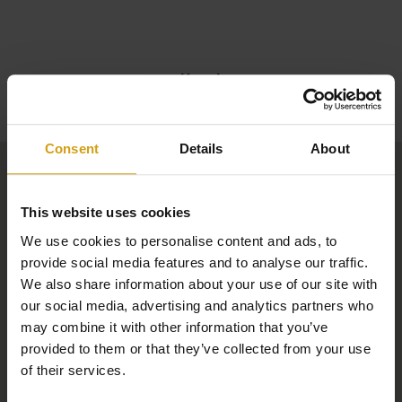
gemeenschap
Finca de la Cala
. De brede, speciaal
aangelegde straten en automatische privépoorten
zorgen voor een veilige en rustige woonomgeving. Deze
Kaart
specifieke villa ligt
aan het einde van een doodlopende
straat
, wat maximale privacy en absolute rust
garandeert.
Consent
Details
About
Royale kavel & duurzame upgrades
This website uses cookies
Gelegen op een
ruim perceel van ca. 1.500 m²
, is de
We use cookies to personalise content and ads, to
woning door de huidige eigenaren verder geoptimaliseerd
provide social media features and to analyse our traffic.
met hoogwaardige upgrades:
We also share information about your use of our site with
our social media, advertising and analytics partners who
Op maat gebouwde garage
voor 2 auto’s + extra
may combine it with other information that you’ve
bergruimte
provided to them or that they’ve collected from your use
of their services.
Royale oprit met plaats voor meerdere voertuigen