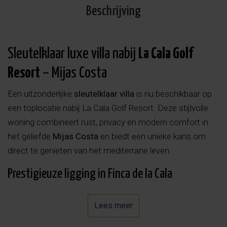
Beschrijving
Sleutelklaar luxe villa nabij
La Cala Golf
Resort
– Mijas Costa
Een uitzonderlijke
sleutelklaar villa
is nu beschikbaar op
een toplocatie nabij La Cala Golf Resort. Deze stijlvolle
woning combineert rust, privacy en modern comfort in
het geliefde
Mijas Costa
en biedt een unieke kans om
direct te genieten van het mediterrane leven.
Prestigieuze ligging in Finca de la Cala
De villa maakt deel uit van een exclusieve collectie van
33
Lees meer
moderne nieuwbouwwoningen
, gerealiseerd door
Altavista Property Group
, binnen de verzorgde