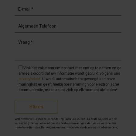
Vink het vakje aan om contact met ons op te nemen en ga
ermee akkoord dat uw informatie wordt gebruikt volgens ons
privacybeleid
. U wordt automatisch toegevoegd aan onze
mailinglijst en geeft hierbij toestemming voor electronische
communicatie, maar u kunt zich op elk moment afmelden*
Sturen
Verantwoordelijk voor de behandeling: Casa Las Dunas - La Mata SL, Doel van de
verwerking: Beheer en controle van de diensten aangeboden via de website van
makelaarsdiensten, Het verzenden van informatie via de nieuwsbrief en andere,
Legitimatie: Door toestemming, Ontvangers: De gegevens zullen niet worden
overgedragen, behalve aan boekhouding, Rechten van geïnteresseerde personen: