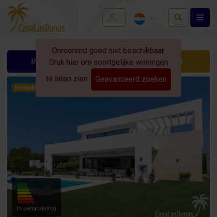
Onroerend goed niet beschikbaar.
Info aanvragen
Contact
Druk hier om soortgelijke woningen
te laten zien.
Geavanceerd zoeken
Instapklaar!
In behandeling