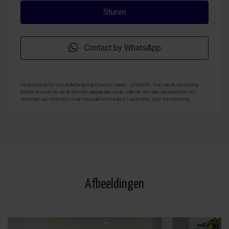
Contact by WhatsApp
Verantwoordelijk voor de behandeling: Casa Las Dunas - La Mata SL, Doel van de verwerking:
Beheer en controle van de diensten aangeboden via de website van makelaarsdiensten, Het
verzenden van informatie via de nieuwsbrief en andere, Legitimatie: Door toestemming,
Ontvangers: De gegevens zullen niet worden overgedragen, behalve aan boekhouding, Rechten van
geïnteresseerde personen: Toegang, rectificeren en verwijderen van de gegevens , verzoek om de
portabiliteit hiervan, verzet zich tegen behandeling en verzoek om de beperking van deze,
Gegevensbron: De belanghebbende, Aanvullende informatie: Aanvullende en gedetailleerde
informatie over gegevensbescherming kan
hier worden geraadpleegd
.
Afbeeldingen