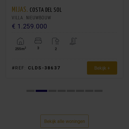
te verwerven op een van de meest begeerde locaties van
Mijas Costa, vlak bij golf, natuur en de kust.
MIJAS.
COSTA DEL SOL
VILLA. NIEUWBOUW
Neem vandaag nog contact met ons op
voor meer
€ 1.259.000
informatie of een privébezichtiging.
3
2
255m
2
Bekijk +
#REF:
CLDS-38637
Bekijk alle woningen