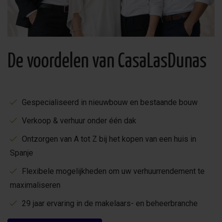
is een
volledig uitgeruste buitenkeuken
toegevoegd met
barbecue-, grill-, kook- en koelfaciliteiten—perfect voor
lange avonden in mediterrane stijl.
Comfortabele indeling met
De voordelen van CasaLasDunas
uitbreidingsmogelijkheid
3 slaapkamers
, elk met
en-suite badkamer
Gespecialiseerd in nieuwbouw en bestaande bouw
1 slaapkamer op de begane grond (oostelijke
Verkoop & verhuur onder één dak
oriëntatie)
Ontzorgen van A tot Z bij het kopen van een huis in
2 ruime slaapkamers op de verdieping met
Spanje
toegang tot een
groot zuidelijk terras
Flexibele mogelijkheden om uw verhuurrendement te
rondom de villa
maximaliseren
Optie voor een 4e slaapkamer
, juridisch
29 jaar ervaring in de makelaars- en beheerbranche
toegestaan en tegen een
zeer redelijke meerprijs