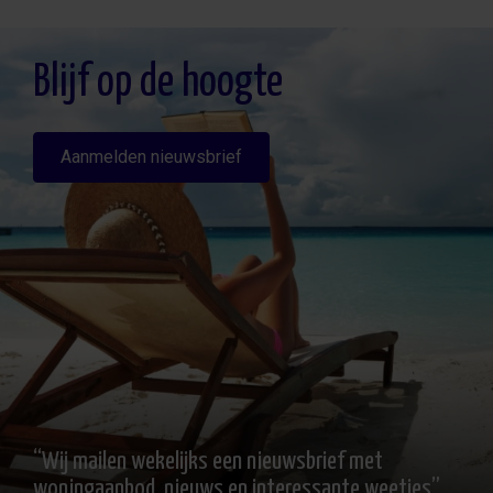
Toegang, rectificeren en verwijderen van de gegevens , verzoek om de portabiliteit
hiervan, verzet zich tegen behandeling en verzoek om de beperking van deze,
Gegevensbron: De belanghebbende, Aanvullende informatie: Aanvullende en
gedetailleerde informatie over gegevensbescherming kan
hier worden
Blijf op de hoogte
geraadpleegd
.
Aanmelden nieuwsbrief
“Wij mailen wekelijks een nieuwsbrief met
woningaanbod, nieuws en interessante weetjes”