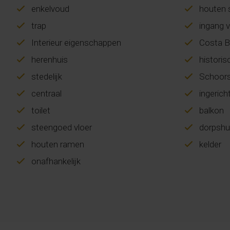
enkelvoud
houten s
trap
ingang v
Interieur eigenschappen
Costa B
herenhuis
historis
stedelijk
Schoor
centraal
ingerich
toilet
balkon
steengoed vloer
dorpshu
houten ramen
kelder
onafhankelijk