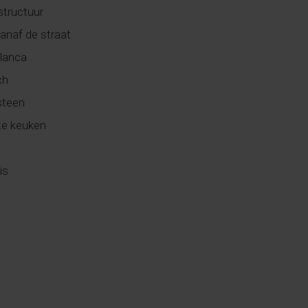
tructuur
anaf de straat
lanca
ch
steen
te keuken
is