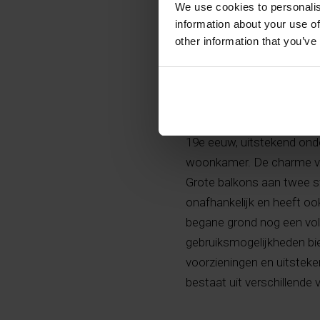
We use cookies to personalis
information about your use of
other information that you’ve
Authentiek herenhuis in h
kelder en heeft nog stee
19e eeuw, uitstekend ond
woonkamer. De charme va
Grote balkons aan twee st
onafhankelijk en heeft o
begane grond nog een voll
gebruiksmogelijkheden bie
voorzieningen en uitstek
bestaat uit verschillende 
gevormd door steden als 