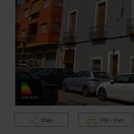
AVALIACAO
Share
PDF / Print