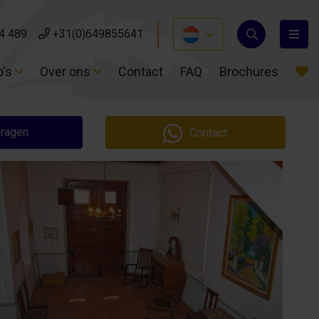
4 489
4 489
+31(0)649855641
+31(0)649855641
o's
o's
Over ons
Over ons
Contact
Contact
FAQ
FAQ
Brochures
Brochures
vragen
Contact