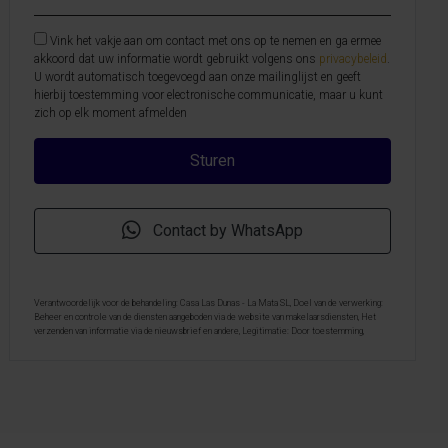
Vink het vakje aan om contact met ons op te nemen en ga ermee
akkoord dat uw informatie wordt gebruikt volgens ons
privacybeleid
.
U wordt automatisch toegevoegd aan onze mailinglijst en geeft
hierbij toestemming voor electronische communicatie, maar u kunt
zich op elk moment afmelden
Contact by WhatsApp
Verantwoordelijk voor de behandeling: Casa Las Dunas - La Mata SL, Doel van de verwerking:
Beheer en controle van de diensten aangeboden via de website van makelaarsdiensten, Het
verzenden van informatie via de nieuwsbrief en andere, Legitimatie: Door toestemming,
Ontvangers: De gegevens zullen niet worden overgedragen, behalve aan boekhouding, Rechten
van geïnteresseerde personen: Toegang, rectificeren en verwijderen van de gegevens , verzoek
om de portabiliteit hiervan, verzet zich tegen behandeling en verzoek om de beperking van
deze, Gegevensbron: De belanghebbende, Aanvullende informatie: Aanvullende en
gedetailleerde informatie over gegevensbescherming kan
hier worden geraadpleegd
.