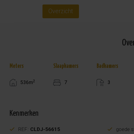
Overzicht
Ove
Meters
Slaapkamers
Badkamers
2
536m
7
3
Kenmerken
REF.:
CLDJ-56615
goede s