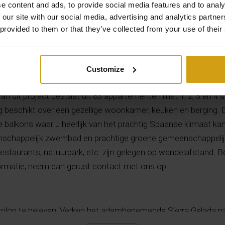
e content and ads, to provide social media features and to analy
 our site with our social media, advertising and analytics partn
 provided to them or that they’ve collected from your use of their
Beschrijving
Customize
wbouwproject gelegen op wandelafstand van het strand in Alb
van dit project bestaat uit 83 appartementen met 1, 2, 3 en 4 
 beschikt over een gezellige woonkamer, keuken en berging. 
 balkons waar u heerlijk van het prachtig Spaanse klimaat ka
nschappelijk zwembad en prachtige groene gemeenschappelijk
, restaurants, natuurpark, etc. zijn gelegen op wandelafstand. B
formatie, neem dan gerust contact met ons op.
er volop te beleven! Verken het adembenemende Sierra Gelada n
n panoramische uitzichten. Bezoek het bruisende Benidorm v