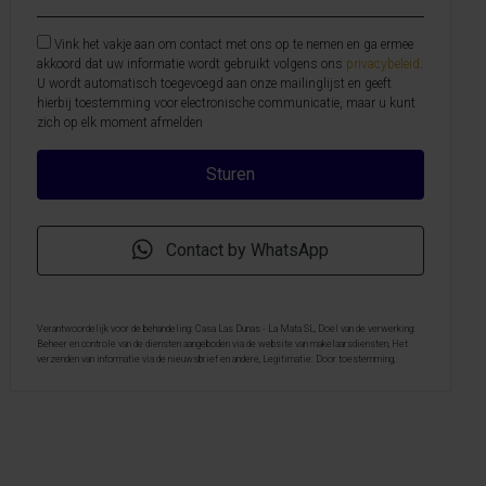
Vink het vakje aan om contact met ons op te nemen en ga ermee
akkoord dat uw informatie wordt gebruikt volgens ons
privacybeleid
.
U wordt automatisch toegevoegd aan onze mailinglijst en geeft
hierbij toestemming voor electronische communicatie, maar u kunt
zich op elk moment afmelden
Contact by WhatsApp
Verantwoordelijk voor de behandeling: Casa Las Dunas - La Mata SL, Doel van de verwerking:
Beheer en controle van de diensten aangeboden via de website van makelaarsdiensten, Het
verzenden van informatie via de nieuwsbrief en andere, Legitimatie: Door toestemming,
Ontvangers: De gegevens zullen niet worden overgedragen, behalve aan boekhouding, Rechten
van geïnteresseerde personen: Toegang, rectificeren en verwijderen van de gegevens , verzoek
om de portabiliteit hiervan, verzet zich tegen behandeling en verzoek om de beperking van
deze, Gegevensbron: De belanghebbende, Aanvullende informatie: Aanvullende en
gedetailleerde informatie over gegevensbescherming kan
hier worden geraadpleegd
.