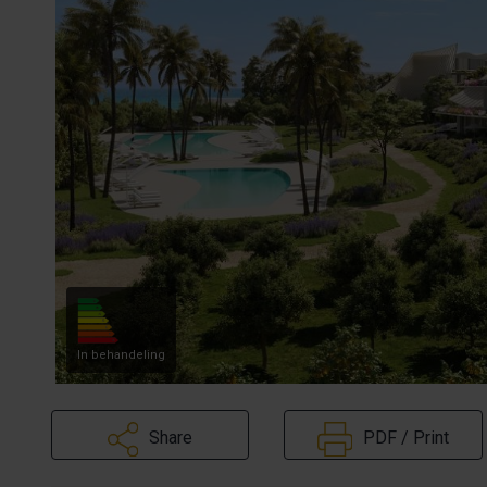
In behandeling
Share
PDF / Print