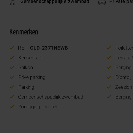
Gemeenschappelijke zwembad
Private pa
Kenmerken
REF.:
CLD-2371NEWB
Toilette
Keukens: 1
Terras:
Balkon
Berging
Privé parking
Dichtbij
Parking
Zeezich
Gemeenschappelijk zwembad
Berging
Zonligging: Oosten