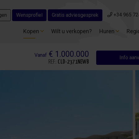
+34 965 72
+34 965 72
gen
gen
Wensprofiel
Wensprofiel
Gratis adviesgesprek
Gratis adviesgesprek
Kopen
Kopen
Wilt u verkopen?
Wilt u verkopen?
Huren
Huren
Regi
Regi
€ 1.000.000
Vanaf
Info aan
REF.:
CLD-2371NEWB