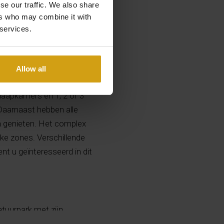
se our traffic. We also share
ers who may combine it with
 services.
Allow all
ir en met prachtig
slaapkamers en 1, 2 of 3
Daarnaast hebben alle
n genieten. Het complex
e zones. Verschillende
ent u geïnteresseerd in dit
atuurpark met zijn
oor stranden,