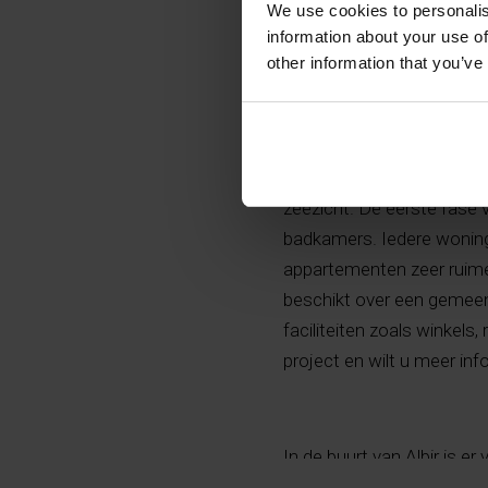
We use cookies to personalis
information about your use of
other information that you’ve
Modern en exclusief nieu
zeezicht. De eerste fase 
badkamers. Iedere woning
appartementen zeer ruime
beschikt over een gemee
faciliteiten zoals winkels
project en wilt u meer in
In de buurt van Albir is 
prachtige wandelroutes e