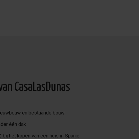
jn historische gebouwen.
 kerk. Bezoek de grotten
 markten en gastronomie.
chts een korte rit verder!
 van CasaLasDunas
nieuwbouw en bestaande bouw
nder één dak
 bij het kopen van een huis in Spanje