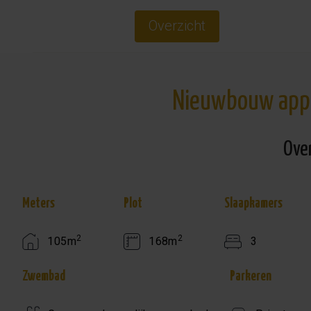
Overzicht
Nieuwbouw appa
Ove
Meters
Plot
Slaapkamers
2
2
105m
168m
3
Zwembad
Parkeren