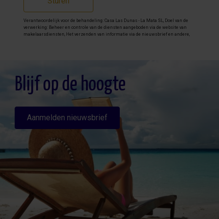
Sturen
Verantwoordelijk voor de behandeling: Casa Las Dunas - La Mata SL, Doel van de
verwerking: Beheer en controle van de diensten aangeboden via de website van
makelaarsdiensten, Het verzenden van informatie via de nieuwsbrief en andere,
Legitimatie: Door toestemming, Ontvangers: De gegevens zullen niet worden
overgedragen, behalve aan boekhouding, Rechten van geïnteresseerde personen:
Toegang, rectificeren en verwijderen van de gegevens , verzoek om de portabiliteit
hiervan, verzet zich tegen behandeling en verzoek om de beperking van deze,
Gegevensbron: De belanghebbende, Aanvullende informatie: Aanvullende en
gedetailleerde informatie over gegevensbescherming kan
hier worden
Blijf op de hoogte
geraadpleegd
.
Aanmelden nieuwsbrief