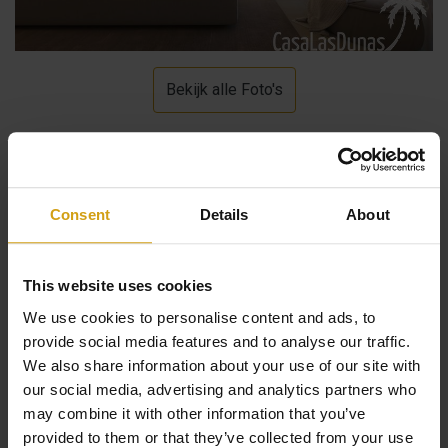
Bekijk alle Foto's
Beschrijving
Consent
Details
About
Modern nieuwbouwproject gelegen op slechts een paar
This website uses cookies
meter van het strand in Málaga. Het project bestaat uit
We use cookies to personalise content and ads, to
71 appartementen met 2,3 of 4 slaapkamers, 2 of 3
provide social media features and to analyse our traffic.
badkamers met apart toilet woonkamer, keuken, balkon
We also share information about your use of our site with
our social media, advertising and analytics partners who
en gemeenschappelijk zwembad. Na een korte rit kunt u
may combine it with other information that you’ve
het historische centrum en de prachtige haven van
provided to them or that they’ve collected from your use
Málaga bezoeken. Veel voorzieningen zoals winkels,