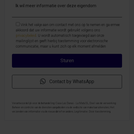
Vink het vakje aan om contact met ons op te nemen en ga ermee
akkoord dat uw informatie wordt gebruikt volgens ons
privacybeleid
. U wordt automatisch toegevoegd aan onze
mailinglijst en geeft hierbij toestemming voor electronische
communicatie, maar u kunt zich op elk moment afmelden
Contact by WhatsApp
Verantwoordelijk voor de behandeling: Casa Las Dunas - La Mata SL, Doel van de verwerking:
Beheer en controle van de diensten aangeboden via de website van makelaarsdiensten, Het
verzenden van informatie via de nieuwsbrief en andere, Legitimatie: Door toestemming,
Ontvangers: De gegevens zullen niet worden overgedragen, behalve aan boekhouding, Rechten van
geïnteresseerde personen: Toegang, rectificeren en verwijderen van de gegevens , verzoek om de
portabiliteit hiervan, verzet zich tegen behandeling en verzoek om de beperking van deze,
Gegevensbron: De belanghebbende, Aanvullende informatie: Aanvullende en gedetailleerde
informatie over gegevensbescherming kan
hier worden geraadpleegd
.