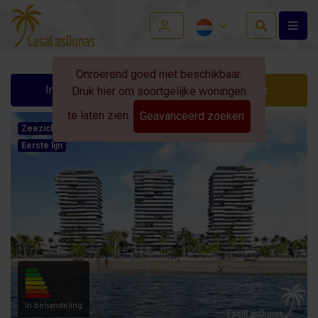
Onroerend goed niet beschikbaar.
Info aanvragen
Contact
Druk hier om soortgelijke woningen
te laten zien.
Geavanceerd zoeken
Zeezicht
Eerste lijn
In behandeling