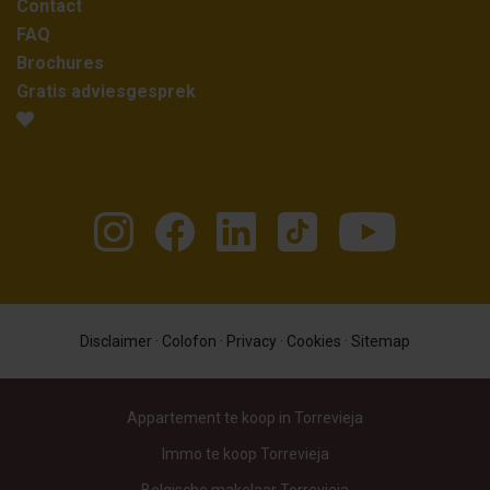
Contact
FAQ
Brochures
Gratis adviesgesprek
Disclaimer
·
Colofon
·
Privacy
·
Cookies
·
Sitemap
Appartement te koop in Torrevieja
Immo te koop Torrevieja
Belgische makelaar Torrevieja