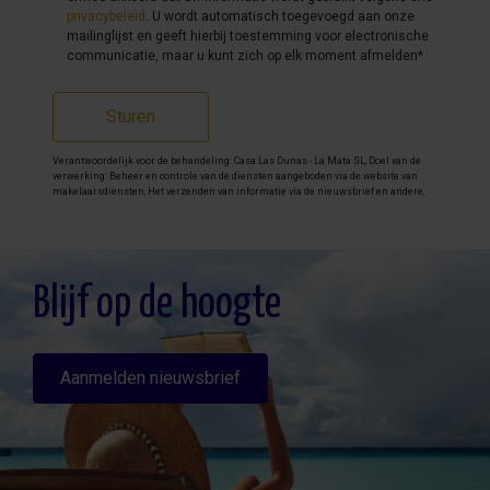
privacybeleid
. U wordt automatisch toegevoegd aan onze
mailinglijst en geeft hierbij toestemming voor electronische
communicatie, maar u kunt zich op elk moment afmelden*
Sturen
Verantwoordelijk voor de behandeling: Casa Las Dunas - La Mata SL, Doel van de
verwerking: Beheer en controle van de diensten aangeboden via de website van
makelaarsdiensten, Het verzenden van informatie via de nieuwsbrief en andere,
Legitimatie: Door toestemming, Ontvangers: De gegevens zullen niet worden
overgedragen, behalve aan boekhouding, Rechten van geïnteresseerde personen:
Toegang, rectificeren en verwijderen van de gegevens , verzoek om de portabiliteit
hiervan, verzet zich tegen behandeling en verzoek om de beperking van deze,
Gegevensbron: De belanghebbende, Aanvullende informatie: Aanvullende en
gedetailleerde informatie over gegevensbescherming kan
hier worden
Blijf op de hoogte
geraadpleegd
.
Aanmelden nieuwsbrief