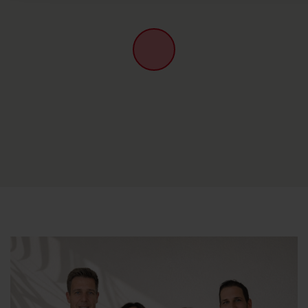
Sluit aanvullende informatie
Overwinter prijs
is op basis van 2 personen, bij een
verblijf vanaf 2 maanden.
Enkel in de maanden: november, december, januari,
februari en maart.
Flexibel reserveren:
Reserveren kan op elke dag van de week, zodat u
gemakkelijk de goedkoopste vluchten kunt boeken.