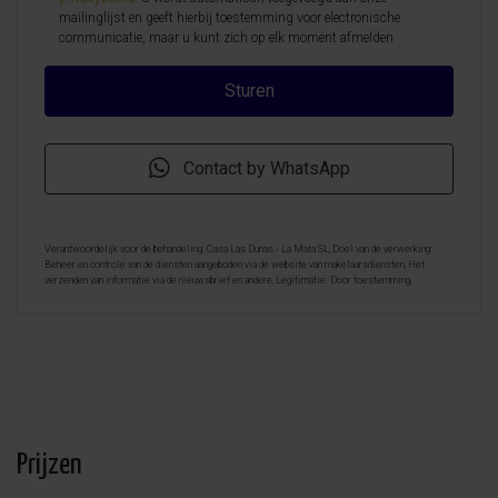
mailinglijst en geeft hierbij toestemming voor electronische
communicatie, maar u kunt zich op elk moment afmelden
Contact by WhatsApp
Verantwoordelijk voor de behandeling: Casa Las Dunas - La Mata SL, Doel van de verwerking:
Beheer en controle van de diensten aangeboden via de website van makelaarsdiensten, Het
verzenden van informatie via de nieuwsbrief en andere, Legitimatie: Door toestemming,
Ontvangers: De gegevens zullen niet worden overgedragen, behalve aan boekhouding, Rechten van
geïnteresseerde personen: Toegang, rectificeren en verwijderen van de gegevens , verzoek om de
portabiliteit hiervan, verzet zich tegen behandeling en verzoek om de beperking van deze,
Gegevensbron: De belanghebbende, Aanvullende informatie: Aanvullende en gedetailleerde
informatie over gegevensbescherming kan
hier worden geraadpleegd
.
Prijzen