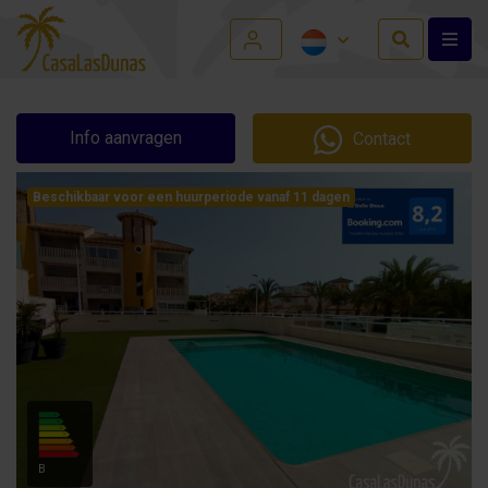
Info aanvragen
Contact
Beschikbaar voor een huurperiode vanaf 11 dagen
B