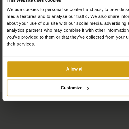
This website uses cookies
We use cookies to personalise content and ads, to provide s
Voor degenen die op zoek zijn naar wat meer vertier,
media features and to analyse our traffic. We also share info
liggen grotere steden zoals Alicante, Elche, Santa Pola,
about your use of our site with our social media, advertising 
Guardamar del Segura, Orihuela Costa en Torrevieja op
analytics partners who may combine it with other information
slechts 15 tot 20 minuten rijden. Hier kunt u genieten van
you’ve provided to them or that they’ve collected from your u
een breed scala aan winkels, restaurants en culturele
their services.
bezienswaardigheden.
Heeft u een Google Chromecast? Dan kunt u deze
Allow all
meenemen en tijdens uw verblijf in La Belle Bleu
Kaart
gebruiken om uw favoriete programma’s en films op tv te
kijken.
Customize
Kortom, La Belle Bleu is de perfecte plek voor een
ontspannen en veelzijdige vakantie, waar comfort, gemak
en plezier hand in hand gaan.