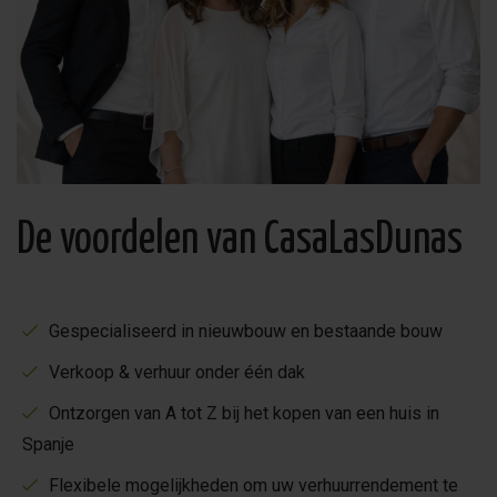
afstand.
Het centrum ligt op ongeveer
1 km afstand
, terwijl
voorzieningen binnen circa
2 km bereikbaar
zijn.
Voor liefhebbers van golf bevinden zich diverse bekende
golfbanen rondom Villamartín
in de directe omgeving.
De voordelen van CasaLasDunas
Extra gemak tijdens uw verblijf
Het gebouw beschikt over een
lift
, wat extra
toegankelijkheid biedt. Daarnaast is er een
airport
Gespecialiseerd in nieuwbouw en bestaande bouw
service beschikbaar
, waardoor vervoer van en naar de
Verkoop & verhuur onder één dak
luchthaven georganiseerd kan worden.
Ontzorgen van A tot Z bij het kopen van een huis in
Verblijf aan de Costa Blanca
Spanje
Of u nu kiest voor een golfvakantie, een verblijf dichtbij
Flexibele mogelijkheden om uw verhuurrendement te