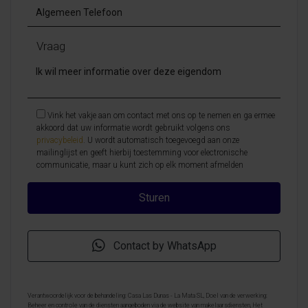
Vraag
Vink het vakje aan om contact met ons op te nemen en ga ermee
akkoord dat uw informatie wordt gebruikt volgens ons
privacybeleid
. U wordt automatisch toegevoegd aan onze
mailinglijst en geeft hierbij toestemming voor electronische
communicatie, maar u kunt zich op elk moment afmelden
Contact by WhatsApp
Verantwoordelijk voor de behandeling: Casa Las Dunas - La Mata SL, Doel van de verwerking:
Beheer en controle van de diensten aangeboden via de website van makelaarsdiensten, Het