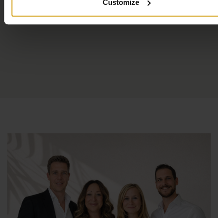
Customize
gemeenschappelijke tuin
, ideaal om te ontspannen
tijdens warme dagen aan de Costa Blanca.
Daarnaast beschikt
Casa Shima
over een
balkon met
uitzicht
en een
privé parkeerplaats
, wat extra gemak
biedt voor gasten die met de auto reizen.
Handdoeken en linnengoed zijn inbegrepen bij het verblijf.
Om de woning aangenaam te houden voor alle gasten
zijn
huisdieren en roken niet toegestaan
.
Ideale ligging dichtbij strand, golf en voorzieningen
Casa Shima
ligt op ongeveer
5 km van het strand van La
Zenia
, waar u kunt genieten van zon, zee en diverse
watersportmogelijkheden. Daarnaast bevinden
winkels,
restaurants en dagelijkse voorzieningen
zich op korte