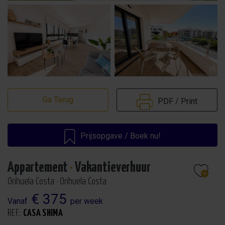
Ga Terug
PDF / Print
Prijsopgave / Boek nu!
Appartement
·
Vakantieverhuur
Orihuela Costa · Orihuela Costa
€ 375
Vanaf
per week
REF.:
CASA SHIMA