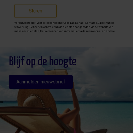
Sturen
Verantwoordelijk voor de behandeling: Casa Las Dunas - La Mata SL, Doel van de
verwerking: Beheer en controle van de diensten aangeboden via de website van
makelaarsdiensten, Het verzenden van informatie via de nieuwsbrief en andere,
Legitimatie: Door toestemming, Ontvangers: De gegevens zullen niet worden
overgedragen, behalve aan boekhouding, Rechten van geïnteresseerde personen:
Toegang, rectificeren en verwijderen van de gegevens , verzoek om de portabiliteit
hiervan, verzet zich tegen behandeling en verzoek om de beperking van deze,
Gegevensbron: De belanghebbende, Aanvullende informatie: Aanvullende en
gedetailleerde informatie over gegevensbescherming kan
hier worden
Blijf op de hoogte
geraadpleegd
.
Aanmelden nieuwsbrief