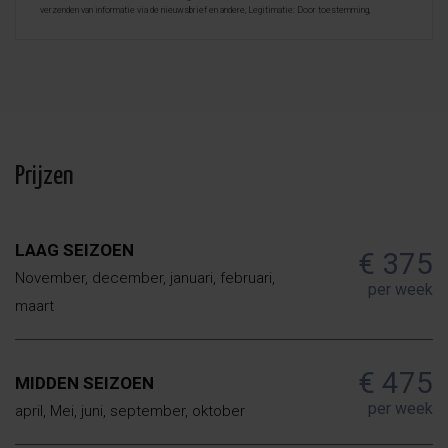
verzenden van informatie via de nieuwsbrief en andere, Legitimatie: Door toestemming,
Ontvangers: De gegevens zullen niet worden overgedragen, behalve aan boekhouding, Rechten van
geïnteresseerde personen: Toegang, rectificeren en verwijderen van de gegevens , verzoek om de
portabiliteit hiervan, verzet zich tegen behandeling en verzoek om de beperking van deze,
Gegevensbron: De belanghebbende, Aanvullende informatie: Aanvullende en gedetailleerde
informatie over gegevensbescherming kan
hier worden geraadpleegd
.
Prijzen
LAAG SEIZOEN
€ 375
November, december, januari, februari,
per week
maart
€ 475
MIDDEN SEIZOEN
per week
april, Mei, juni, september, oktober