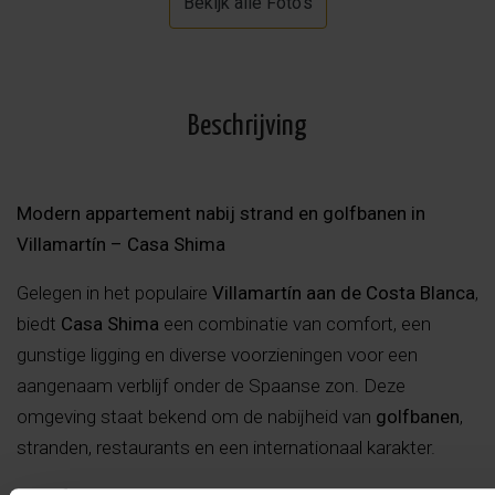
Bekijk alle Foto's
Beschrijving
Modern appartement nabij strand en golfbanen in
Villamartín – Casa Shima
Gelegen in het populaire
Villamartín aan de Costa Blanca
,
biedt
Casa Shima
een combinatie van comfort, een
gunstige ligging en diverse voorzieningen voor een
aangenaam verblijf onder de Spaanse zon. Deze
omgeving staat bekend om de nabijheid van
golfbanen
,
stranden, restaurants en een internationaal karakter.