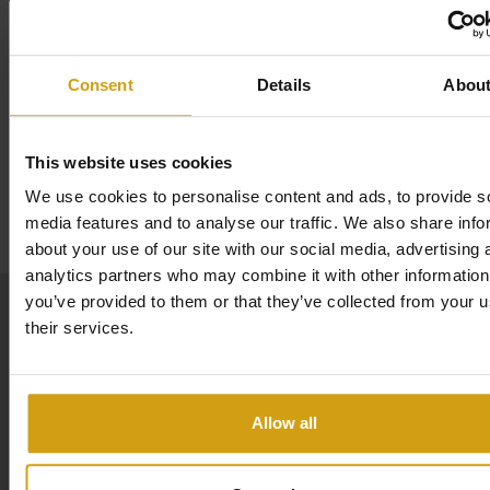
Comfortabel appartement met moderne voorzieningen
Naast de reeds genoemde kenmerken en voorzieningen
Lees meer
beschikt
Casa Shima
over
2 slaapkamers
,
2 badkamers
Consent
Details
Abou
en een volledig ingerichte keuken met diverse apparatuur,
waaronder een
koel-/vriescombinatie
,
magnetron
,
oven
,
This website uses cookies
vaatwasser
,
koffiezetapparaat
en
waterkoker
.
We use cookies to personalise content and ads, to provide s
Kaart
Daarnaast is de woning uitgerust met
airconditioning
media features and to analyse our traffic. We also share info
(warm/koud)
, waardoor het appartement tijdens
about your use of our site with our social media, advertising 
analytics partners who may combine it with other information
verschillende seizoenen van het jaar aangenaam kan zijn.
you’ve provided to them or that they’ve collected from your u
Gratis wifi
is beschikbaar tijdens het verblijf, wat handig
their services.
kan zijn voor zowel ontspanning als werken op afstand.
Buitenruimte en gemeenschappelijke faciliteiten
Allow all
Gasten kunnen gebruikmaken van een
gemeenschappelijk zwembad
en een
verzorgde