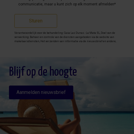
communicatie, maar u kunt zich op elk moment afmelden*
Sturen
Verantwoordelijk voor de behandeling: Casa Las Dunas - La Mata SL, Doel van de
verwerking: Beheer en controle van de diensten aangeboden via de website van
makelaarsdiensten, Het verzenden van informatie via de nieuwsbrief en andere,
Legitimatie: Door toestemming, Ontvangers: De gegevens zullen niet worden
overgedragen, behalve aan boekhouding, Rechten van geïnteresseerde personen:
Toegang, rectificeren en verwijderen van de gegevens , verzoek om de portabiliteit
hiervan, verzet zich tegen behandeling en verzoek om de beperking van deze,
Gegevensbron: De belanghebbende, Aanvullende informatie: Aanvullende en
gedetailleerde informatie over gegevensbescherming kan
hier worden
Blijf op de hoogte
geraadpleegd
.
Aanmelden nieuwsbrief