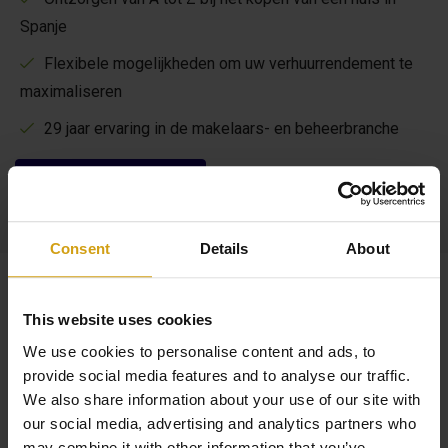
Spanje
Flexibele mogelijkheden om uw verhuurrendement te
maximaliseren
29 jaar ervaring in de makelaars- en beheerbranche
Lees meer over ons
Consent
Details
About
Vergelijkbare woningen
This website uses cookies
We use cookies to personalise content and ads, to
provide social media features and to analyse our traffic.
We also share information about your use of our site with
our social media, advertising and analytics partners who
may combine it with other information that you’ve