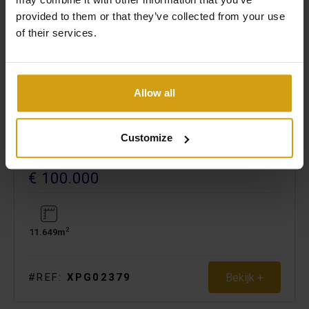
provided to them or that they’ve collected from your use
of their services.
Allow all
JALÓN VALLEI.
Customize
COSTA BLANCA
BOUWPERCEEL. BESTAAND
€ 100.000
2
11.649m
Bekijk +
#REF:
XPG02379