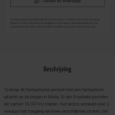
Contact by WhatsApp
Verantwoordelijk voor de behandeling: Casa Las Dunas - La Mata SL, Doel van de verwerking:
Beheer en controle van de diensten aangeboden via de website van makelaarsdiensten, Het
verzenden van informatie via de nieuwsbrief en andere, Legitimatie: Door toestemming,
Ontvangers: De gegevens zullen niet worden overgedragen, behalve aan boekhouding, Rechten van
geïnteresseerde personen: Toegang, rectificeren en verwijderen van de gegevens , verzoek om de
portabiliteit hiervan, verzet zich tegen behandeling en verzoek om de beperking van deze,
Gegevensbron: De belanghebbende, Aanvullende informatie: Aanvullende en gedetailleerde
informatie over gegevensbescherming kan
hier worden geraadpleegd
.
Beschrijving
Te koop dit fantastische perceel met een fantastisch
uitzicht op de bergen in Murla. Er zijn 3 rustieke percelen
die samen 16.747 m2 meten. Het land is verdeeld over 2
niveaus met toegang via twee verschillende straten, het