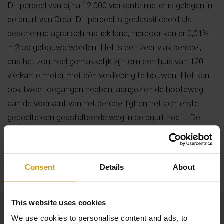
Dit perceel van bijna 12.000 vierkante meter is gelegen in
de buurt van Orba. Dit perceel is geclassificeerd als
beschermd agrarisch rustiek land, hierdoor kan er 0,01%
m2 op gebouwd worden. Het is een zeer vlak perceel,
dus het zou heel gemakkelijk zijn om een huis van 120
vierkante meter met één verdieping te bouwen. Het kan
ook twee toegangen hebben, aangezien de hoofdweg
aan de voorkant van het perceel ligt en het achterste
gedeelte een geasfalteerde weg in de buurt heeft. De
percelen hebben een watermeter van het irrigatiewater
van Orba.
Lees meer
Consent
Details
About
This website uses cookies
We use cookies to personalise content and ads, to