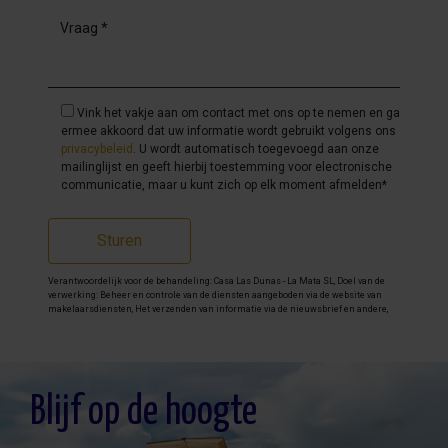
Vink het vakje aan om contact met ons op te nemen en ga
ermee akkoord dat uw informatie wordt gebruikt volgens ons
privacybeleid
. U wordt automatisch toegevoegd aan onze
mailinglijst en geeft hierbij toestemming voor electronische
communicatie, maar u kunt zich op elk moment afmelden*
Sturen
Verantwoordelijk voor de behandeling: Casa Las Dunas - La Mata SL, Doel van de
verwerking: Beheer en controle van de diensten aangeboden via de website van
makelaarsdiensten, Het verzenden van informatie via de nieuwsbrief en andere,
Legitimatie: Door toestemming, Ontvangers: De gegevens zullen niet worden
overgedragen, behalve aan boekhouding, Rechten van geïnteresseerde personen:
Toegang, rectificeren en verwijderen van de gegevens , verzoek om de portabiliteit
hiervan, verzet zich tegen behandeling en verzoek om de beperking van deze,
Gegevensbron: De belanghebbende, Aanvullende informatie: Aanvullende en
gedetailleerde informatie over gegevensbescherming kan
hier worden
Blijf op de hoogte
geraadpleegd
.