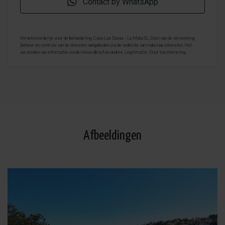
Contact by WhatsApp
Verantwoordelijk voor de behandeling: Casa Las Dunas - La Mata SL, Doel van de verwerking:
Beheer en controle van de diensten aangeboden via de website van makelaarsdiensten, Het
verzenden van informatie via de nieuwsbrief en andere, Legitimatie: Door toestemming,
Ontvangers: De gegevens zullen niet worden overgedragen, behalve aan boekhouding, Rechten van
geïnteresseerde personen: Toegang, rectificeren en verwijderen van de gegevens , verzoek om de
portabiliteit hiervan, verzet zich tegen behandeling en verzoek om de beperking van deze,
Gegevensbron: De belanghebbende, Aanvullende informatie: Aanvullende en gedetailleerde
informatie over gegevensbescherming kan
hier worden geraadpleegd
.
Afbeeldingen