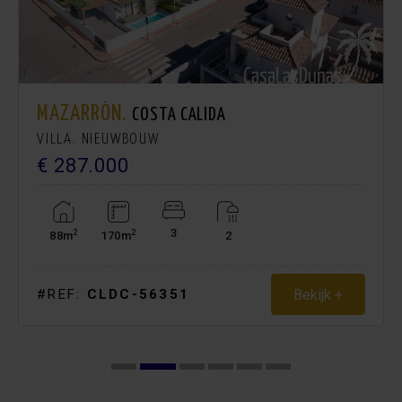
MAZARRÓN.
COSTA CALIDA
VILLA. NIEUWBOUW
€ 287.000
3
2
2
88m
170m
2
Bekijk +
#REF:
CLDC-56351