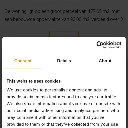
De woning ligt op een groot perceel van 477,65 m2, met
een bebouwde oppervlakte van 93,00 m2, verdeeld over 3
slaapkamers, 1 met dressing, woonkamer met keuken,
wasruimte en 2 badkamers. Dankzij de noordoostelijke
Lees meer
oriëntatie en de hoekligging biedt het de hele dag
natuurlijk licht.
Nieuwbouw met hoogwaardige afwerkingen, zoals wit
Consent
Details
About
gelakt binnenschrijnwerk, porseleinen steengoedvloeren
en aluminium buitenschrijnwerk met dubbele beglazing.
This website uses cookies
Daarnaast heeft het extra's zoals: pre-installatie van
We use cookies to personalise content and ads, to
airconditioning en geleide verwarming door het hele huis
provide social media features and to analyse our traffic.
en inbouwkasten. Het ruime hoekperceel biedt een mooi
We also share information about your use of our site with
privé zwembad van 8x4 met pre-installatie voor
our social media, advertising and analytics partners who
verwarming en een zeer groot terras, perfect om het hele
may combine it with other information that you’ve
jaar door van het mooie weer te genieten. Daarnaast is
provided to them or that they’ve collected from your use