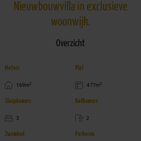
Nieuwbouwvilla in exclusieve
woonwijk.
Overzicht
Meters
Plot
2
2
169m
477m
Slaapkamers
Badkamers
3
2
Zwembad
Parkeren