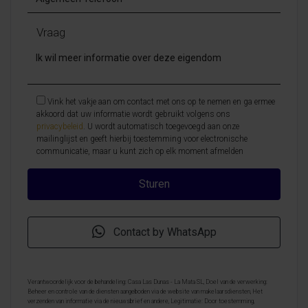
Vraag
Vink het vakje aan om contact met ons op te nemen en ga ermee
akkoord dat uw informatie wordt gebruikt volgens ons
privacybeleid
. U wordt automatisch toegevoegd aan onze
mailinglijst en geeft hierbij toestemming voor electronische
communicatie, maar u kunt zich op elk moment afmelden
Contact by WhatsApp
Verantwoordelijk voor de behandeling: Casa Las Dunas - La Mata SL, Doel van de verwerking:
Beheer en controle van de diensten aangeboden via de website van makelaarsdiensten, Het
verzenden van informatie via de nieuwsbrief en andere, Legitimatie: Door toestemming,