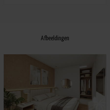
Ontvangers: De gegevens zullen niet worden overgedragen, behalve aan boekhouding, Rechten van
geïnteresseerde personen: Toegang, rectificeren en verwijderen van de gegevens , verzoek om de
portabiliteit hiervan, verzet zich tegen behandeling en verzoek om de beperking van deze,
Gegevensbron: De belanghebbende, Aanvullende informatie: Aanvullende en gedetailleerde
informatie over gegevensbescherming kan
hier worden geraadpleegd
.
Afbeeldingen