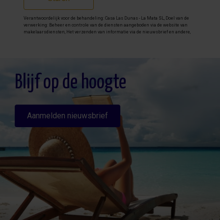
Verantwoordelijk voor de behandeling: Casa Las Dunas - La Mata SL, Doel van de
verwerking: Beheer en controle van de diensten aangeboden via de website van
makelaarsdiensten, Het verzenden van informatie via de nieuwsbrief en andere,
Legitimatie: Door toestemming, Ontvangers: De gegevens zullen niet worden
overgedragen, behalve aan boekhouding, Rechten van geïnteresseerde personen:
Toegang, rectificeren en verwijderen van de gegevens , verzoek om de portabiliteit
hiervan, verzet zich tegen behandeling en verzoek om de beperking van deze,
Gegevensbron: De belanghebbende, Aanvullende informatie: Aanvullende en
gedetailleerde informatie over gegevensbescherming kan
hier worden
Blijf op de hoogte
geraadpleegd
.
Aanmelden nieuwsbrief