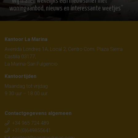
“Wij mailen wekelijks een nieuwsbrief met
woningaanbod, nieuws en interessante weetjes”
Kantoor La Marina
Avenida Londres 1A, Local 2, Centro Com. Plaza Sierra
Castilla 03177,
La Marina-San Fulgencio
Kantoortijden
Maandag tot vrijdag
9.30 uur – 18.00 uur
Contactgegevens algemeen
+34 965 724 489
+31(0)649855641
contact@casalasdunas.com