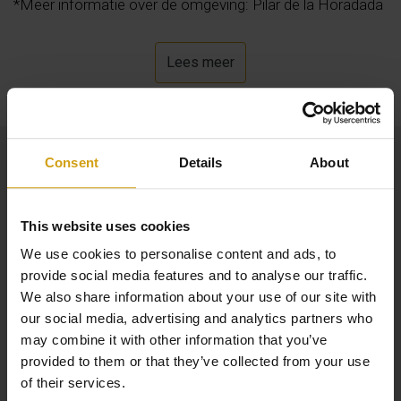
*Meer informatie over de omgeving: Pilar de la Horadada
is een gezellig kuststadje aan de Costa Blanca Zuid. Het
wooncomplex is omgeven door voldoende van
Lees meer
voorzieningen zoals horeca en winkels. Het grote
openlucht shoppingcenter 'La Zenia' is gelegen op 10
minuten rijden. Dit moderne winkelcentrum is één van de
grootste van de provincie Alicante. Het is 161000
Consent
Details
About
vierkante meter groot en er zijn meer dan 150 winkels. Er
zijn grote filialen van bekende merken, maar ook vele
This website uses cookies
kleine gezellige winkeltjes. Dit maakt het dat u hier heerlijk
kunt winkelen. Maar ook voor praktische zaken zoals
We use cookies to personalise content and ads, to
provide social media features and to analyse our traffic.
apotheken bent u hier aan het juiste adres. Daarnaast
We also share information about your use of our site with
vind u hier veel eetgelegenheden, gezellige barretjes en
our social media, advertising and analytics partners who
zelfs een bowlingbaan. Ook aan de kinderen is gedacht,
may combine it with other information that you’ve
hier is genoeg vermaak voor het hele gezin!
provided to them or that they’ve collected from your use
of their services.
Dichtbij gelegen is Mar Menor. Daar kunt u heerlijk