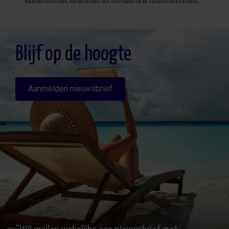
makelaarsdiensten, Het verzenden van informatie via de nieuwsbrief en andere,
Legitimatie: Door toestemming, Ontvangers: De gegevens zullen niet worden
overgedragen, behalve aan boekhouding, Rechten van geïnteresseerde personen:
Toegang, rectificeren en verwijderen van de gegevens , verzoek om de portabiliteit
hiervan, verzet zich tegen behandeling en verzoek om de beperking van deze,
Gegevensbron: De belanghebbende, Aanvullende informatie: Aanvullende en
gedetailleerde informatie over gegevensbescherming kan
hier worden
Blijf op de hoogte
geraadpleegd
.
Aanmelden nieuwsbrief