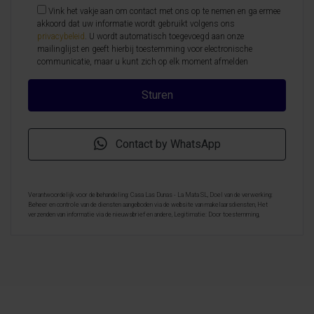
Vink het vakje aan om contact met ons op te nemen en ga ermee
akkoord dat uw informatie wordt gebruikt volgens ons
privacybeleid
. U wordt automatisch toegevoegd aan onze
mailinglijst en geeft hierbij toestemming voor electronische
communicatie, maar u kunt zich op elk moment afmelden
Contact by WhatsApp
Verantwoordelijk voor de behandeling: Casa Las Dunas - La Mata SL, Doel van de verwerking:
Beheer en controle van de diensten aangeboden via de website van makelaarsdiensten, Het
verzenden van informatie via de nieuwsbrief en andere, Legitimatie: Door toestemming,
Ontvangers: De gegevens zullen niet worden overgedragen, behalve aan boekhouding, Rechten van
geïnteresseerde personen: Toegang, rectificeren en verwijderen van de gegevens , verzoek om de
portabiliteit hiervan, verzet zich tegen behandeling en verzoek om de beperking van deze,
Gegevensbron: De belanghebbende, Aanvullende informatie: Aanvullende en gedetailleerde
informatie over gegevensbescherming kan
hier worden geraadpleegd
.