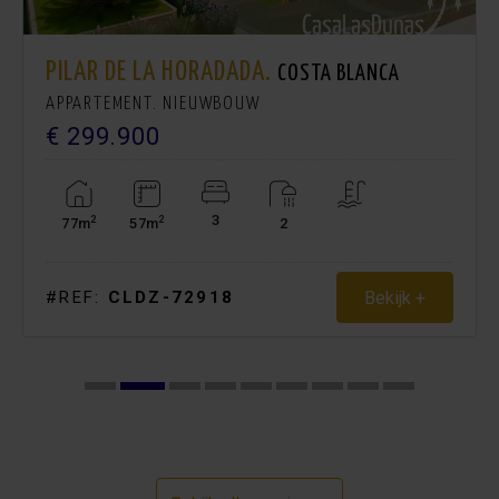
PILAR DE LA HORADADA.
COSTA BLANCA
APPARTEMENT. NIEUWBOUW
€ 299.900
3
2
2
77m
57m
2
Bekijk +
#REF:
CLDZ-72918