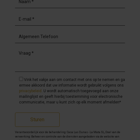
Vink het vakje aan om contact met ons op te nemen en ga
ermee akkoord dat uw informatie wordt gebruikt volgens ons
privacybeleid
. U wordt automatisch toegevoegd aan onze
mailinglijst en geeft hierbij toestemming voor electronische
communicatie, maar u kunt zich op elk moment afmelden*
Sturen
Verantwoordelijk voor de behandeling: Casa Las Dunas - La Mata SL, Doel van de
verwerking: Beheer en controle van de diensten aangeboden via de website van