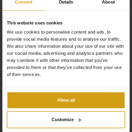
Consent
Details
About
tuin of penthouse appartementen met terras en
dakterras, beiden met 2 of 3 slaapkamers en 2
badkamers. Alle appartementen zijn voorzien van strakke,
This website uses cookies
moderne keukens en elegante badkamers. Dit alles
We use cookies to personalise content and ads, to
voldoet aan de hoge kwaliteitsnormen die we als Noord-
provide social media features and to analyse our traffic.
We also share information about your use of our site with
Europeanen gewend zijn.
Lees meer
our social media, advertising and analytics partners who
De woningen worden volledig gemeubeld opgeleverd en
may combine it with other information that you’ve
provided to them or that they’ve collected from your use
zijn voorzien van een ondergrondse staanplaats met
of their services.
private berging. Binnen het project is een groot
gemeenschappelijk zwembad met afzonderlijk deel voor
kinderen, SPA wellnesscentrum, buitenfitness, minigolf
Allow all
en petanquebaan en een gemeenschappelijke ruimte
voor bijvoorbeeld vergaderingen.
Customize
V
oorwaarden: