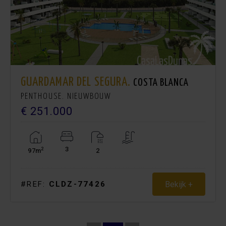
GUARDAMAR DEL SEGURA.
COSTA BLANCA
PENTHOUSE. NIEUWBOUW
€ 251.000
3
2
97m
2
Bekijk +
#REF:
CLDZ-77426