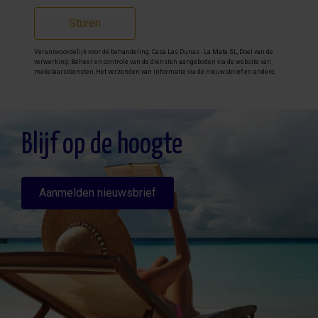
Sturen
Verantwoordelijk voor de behandeling: Casa Las Dunas - La Mata SL, Doel van de
verwerking: Beheer en controle van de diensten aangeboden via de website van
makelaarsdiensten, Het verzenden van informatie via de nieuwsbrief en andere,
Legitimatie: Door toestemming, Ontvangers: De gegevens zullen niet worden
overgedragen, behalve aan boekhouding, Rechten van geïnteresseerde personen:
Toegang, rectificeren en verwijderen van de gegevens , verzoek om de portabiliteit
hiervan, verzet zich tegen behandeling en verzoek om de beperking van deze,
Gegevensbron: De belanghebbende, Aanvullende informatie: Aanvullende en
gedetailleerde informatie over gegevensbescherming kan
hier worden
Blijf op de hoogte
geraadpleegd
.
Aanmelden nieuwsbrief