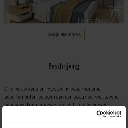
Bekijk alle Foto's
Beschrijving
Grijp nu uw kans en investeer in deze moderne
appartementen, gelegen aan een zoutmeer wat tevens
beschermd natuurgebied is, dichtbij het levendige
Guardamar del Segura.
Er is keuze uit gelijkvloerse appartementen met terras en