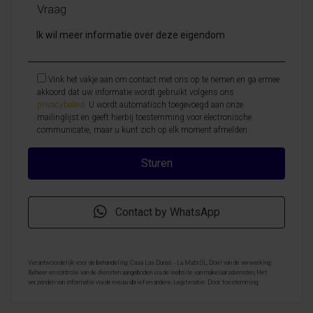
Vraag
Vink het vakje aan om contact met ons op te nemen en ga ermee
akkoord dat uw informatie wordt gebruikt volgens ons
privacybeleid
. U wordt automatisch toegevoegd aan onze
mailinglijst en geeft hierbij toestemming voor electronische
communicatie, maar u kunt zich op elk moment afmelden
Contact by WhatsApp
Verantwoordelijk voor de behandeling: Casa Las Dunas - La Mata SL, Doel van de verwerking:
Beheer en controle van de diensten aangeboden via de website van makelaarsdiensten, Het
verzenden van informatie via de nieuwsbrief en andere, Legitimatie: Door toestemming,
Ontvangers: De gegevens zullen niet worden overgedragen, behalve aan boekhouding, Rechten van
geïnteresseerde personen: Toegang, rectificeren en verwijderen van de gegevens , verzoek om de
portabiliteit hiervan, verzet zich tegen behandeling en verzoek om de beperking van deze,