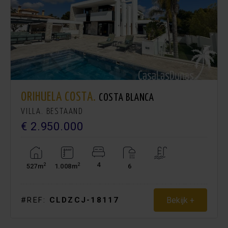
ORIHUELA COSTA.
COSTA BLANCA
VILLA. BESTAAND
€ 2.950.000
4
2
2
527m
1.008m
6
Bekijk +
#REF:
CLDZCJ-18117