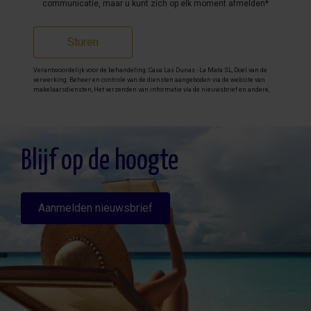
communicatie, maar u kunt zich op elk moment afmelden*
Sturen
Verantwoordelijk voor de behandeling: Casa Las Dunas - La Mata SL, Doel van de
verwerking: Beheer en controle van de diensten aangeboden via de website van
makelaarsdiensten, Het verzenden van informatie via de nieuwsbrief en andere,
Legitimatie: Door toestemming, Ontvangers: De gegevens zullen niet worden
overgedragen, behalve aan boekhouding, Rechten van geïnteresseerde personen:
Toegang, rectificeren en verwijderen van de gegevens , verzoek om de portabiliteit
hiervan, verzet zich tegen behandeling en verzoek om de beperking van deze,
Gegevensbron: De belanghebbende, Aanvullende informatie: Aanvullende en
gedetailleerde informatie over gegevensbescherming kan
hier worden
Blijf op de hoogte
geraadpleegd
.
Aanmelden nieuwsbrief