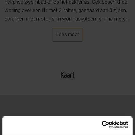
het privé zwembad of op het dakterras. Ook beschikt de
woning over een lift met 3 haltes, gashaard aan 3 zijden,
gordijnen met motor, slim woningsysteem en marmeren
vloer. De woning wordt volledig bemeubeld en met alle
Lees meer
apparatuur verkocht. Bent u geïnteresseerd en wilt u
meer informatie over dit project, neem dan gerust
contact met ons op.
Kaart
*Meer informatie over Orihuela Costa: Het centrum van
Orihuela Costa, in de Spaanse regio Valencia, omvat
levendige gebieden zoals Playa Flamenca en Zenia
Boulevard. Playa Flamenca biedt winkels, restaurants en
een bruisende markt, terwijl Zenia Boulevard diverse
winkels en eetgelegenheden heeft. De mediterrane