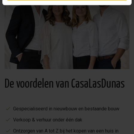
De voordelen van CasaLasDunas
Gespecialiseerd in nieuwbouw en bestaande bouw
Verkoop & verhuur onder één dak
Ontzorgen van A tot Z bij het kopen van een huis in