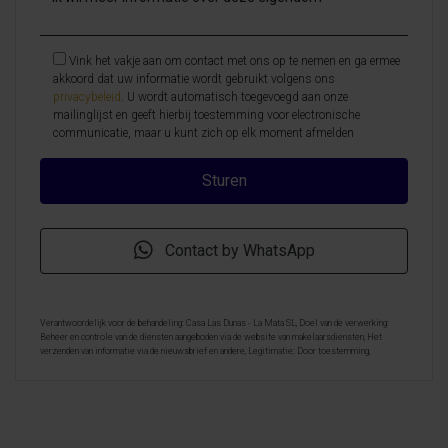
Vink het vakje aan om contact met ons op te nemen en ga ermee
akkoord dat uw informatie wordt gebruikt volgens ons
privacybeleid
. U wordt automatisch toegevoegd aan onze
mailinglijst en geeft hierbij toestemming voor electronische
communicatie, maar u kunt zich op elk moment afmelden
Contact by WhatsApp
Verantwoordelijk voor de behandeling: Casa Las Dunas - La Mata SL, Doel van de verwerking:
Beheer en controle van de diensten aangeboden via de website van makelaarsdiensten, Het
verzenden van informatie via de nieuwsbrief en andere, Legitimatie: Door toestemming,
Ontvangers: De gegevens zullen niet worden overgedragen, behalve aan boekhouding, Rechten van
geïnteresseerde personen: Toegang, rectificeren en verwijderen van de gegevens , verzoek om de
portabiliteit hiervan, verzet zich tegen behandeling en verzoek om de beperking van deze,
Gegevensbron: De belanghebbende, Aanvullende informatie: Aanvullende en gedetailleerde
informatie over gegevensbescherming kan
hier worden geraadpleegd
.