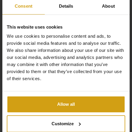
architectuur en de prachtige stranden van de regio
Consent
Details
About
vergroten de aantrekkingskracht. Het nabijgelegen
Orihuela voegt historische charme toe met
This website uses cookies
bezienswaardigheden zoals de Kathedraal. Al met al
mengt Orihuela Costa recreatie, winkelen en cultuur in
We use cookies to personalise content and ads, to
provide social media features and to analyse our traffic.
een dynamische kustomgeving.
We also share information about your use of our site with
our social media, advertising and analytics partners who
may combine it with other information that you’ve
provided to them or that they’ve collected from your use
of their services.
Allow all
Customize