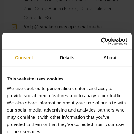
Zuid, Costa Blanca Noord, Costa Cálida en
Costa del Sol.
Volg @casalasdunas op social media
:
Instagram
,
Facebook
,
LinkedIn
,
TikTok
en
meer.
Consent
Details
About
Tel.nr.:
+34 965 724 489
/
Email:
contact@casalasdunas.com
This website uses cookies
We use cookies to personalise content and ads, to
Veelgestelde vragen (FAQ) over thuis
provide social media features and to analyse our traffic.
werken vanuit Spanje
We also share information about your use of our site with
our social media, advertising and analytics partners who
may combine it with other information that you’ve
Kan ik als Nederlander remote werken vanuit
provided to them or that they’ve collected from your use
Spanje?
Ja, met de juiste papieren zoals een
of their services.