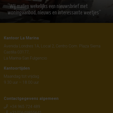
“Wij mailen wekelijks een nieuwsbrief met
woningaanbod, nieuws en interessante weetjes”
Kantoor La Marina
Avenida Londres 1A, Local 2, Centro Com. Plaza Sierra
Castilla 03177,
La Marina-San Fulgencio
Kantoortijden
Maandag tot vrijdag
9.30 uur – 18.00 uur
Contactgegevens algemeen
+34 965 724 489
+31(0)649855641