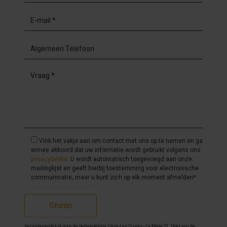
Vink het vakje aan om contact met ons op te nemen en ga
ermee akkoord dat uw informatie wordt gebruikt volgens ons
privacybeleid
. U wordt automatisch toegevoegd aan onze
mailinglijst en geeft hierbij toestemming voor electronische
communicatie, maar u kunt zich op elk moment afmelden*
Sturen
Verantwoordelijk voor de behandeling: Casa Las Dunas - La Mata SL, Doel van de