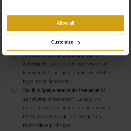
NIE-nummer en inschrijving bij de gemeente,
kunt u in Spanje wonen en remote werken.
Is er goed internet beschikbaar in Spanje voor
Allow all
remote werken?
Ja, in de meeste regio’s,
vooral aan de kust en in steden, is snel
Customize
(glasvezel)internet beschikbaar.
Is wonen in Spanje goedkoper dan in
Nederland?
Ja, de kosten voor wonen en
levensonderhoud liggen gemiddeld 20-30%
lager dan in Nederland.
Kan ik in Spanje terecht als freelancer of
zelfstandig ondernemer?
Ja, Spanje is
geschikt voor freelancers en ondernemers,
mits u voldoet aan de lokale regels en
registratieverplichtingen.