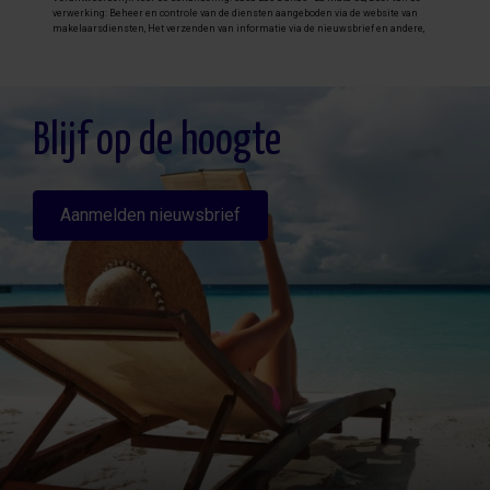
verwerking: Beheer en controle van de diensten aangeboden via de website van
makelaarsdiensten, Het verzenden van informatie via de nieuwsbrief en andere,
Legitimatie: Door toestemming, Ontvangers: De gegevens zullen niet worden
overgedragen, behalve aan boekhouding, Rechten van geïnteresseerde personen:
Toegang, rectificeren en verwijderen van de gegevens , verzoek om de portabiliteit
hiervan, verzet zich tegen behandeling en verzoek om de beperking van deze,
Gegevensbron: De belanghebbende, Aanvullende informatie: Aanvullende en
gedetailleerde informatie over gegevensbescherming kan
hier worden
Blijf op de hoogte
geraadpleegd
.
Aanmelden nieuwsbrief