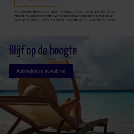
Verantwoordelijk voor de behandeling: Casa Las Dunas - La Mata SL, Doel van de
verwerking: Beheer en controle van de diensten aangeboden via de website van
makelaarsdiensten, Het verzenden van informatie via de nieuwsbrief en andere,
Legitimatie: Door toestemming, Ontvangers: De gegevens zullen niet worden
overgedragen, behalve aan boekhouding, Rechten van geïnteresseerde personen:
Toegang, rectificeren en verwijderen van de gegevens , verzoek om de portabiliteit
hiervan, verzet zich tegen behandeling en verzoek om de beperking van deze,
Gegevensbron: De belanghebbende, Aanvullende informatie: Aanvullende en
gedetailleerde informatie over gegevensbescherming kan
hier worden
Blijf op de hoogte
geraadpleegd
.
Aanmelden nieuwsbrief