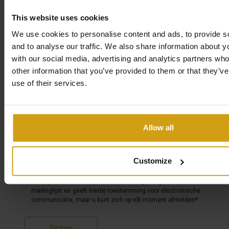
This website uses cookies
We use cookies to personalise content and ads, to provide s
and to analyse our traffic. We also share information about yo
with our social media, advertising and analytics partners wh
other information that you’ve provided to them or that they’v
use of their services.
Allow all
Customize
Vink het vakje aan om contact met ons op te nemen en ga
ermee akkoord dat uw informatie wordt gebruikt volgens ons
privacybeleid
. U wordt automatisch toegevoegd aan onze
mailinglijst en geeft hierbij toestemming voor electronische
communicatie, maar u kunt zich op elk moment afmelden*
Sturen