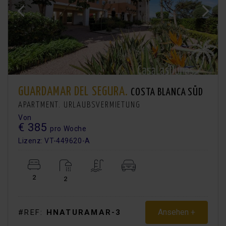
GUARDAMAR DEL SEGURA.
COSTA BLANCA SÜD
APARTMENT. URLAUBSVERMIETUNG
Von
€ 385
pro Woche
Lizenz: VT-449620-A
2
2
Ansehen +
#REF:
HNATURAMAR-3