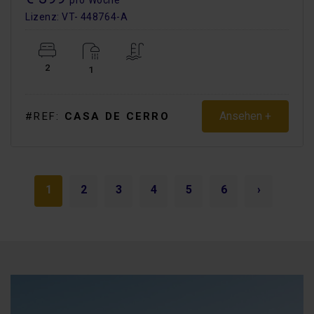
Lizenz: VT- 448764-A
2
1
Ansehen +
#REF:
CASA DE CERRO
1
2
3
4
5
6
›