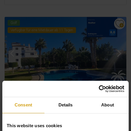
Golf
Verfügbar für eine Mietdauer ab 11 Tagen
ORIHUELA COSTA.
COSTA BLANCA SÜD
Consent
Details
About
APARTMENT. URLAUBSVERMIETUNG
Von
€ 385
pro Woche
This website uses cookies