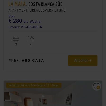
LA MATA.
COSTA BLANCA SÜD
APARTMENT. URLAUBSVERMIETUNG
Von
€ 280
pro Woche
Lizenz: VT-465483-A
2
1
Ansehen +
#REF:
ARDICASA
Verfügbar für eine Mietdauer ab 11 Tagen