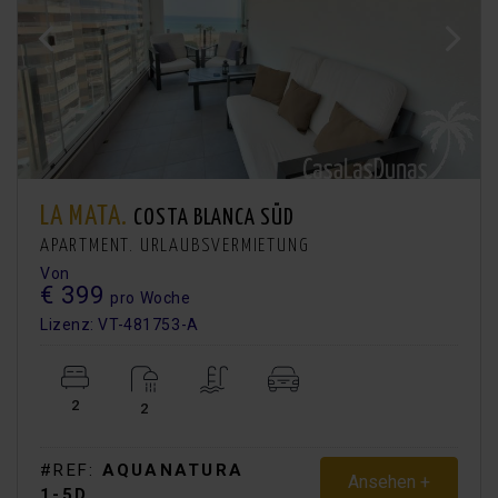
LA MATA.
COSTA BLANCA SÜD
APARTMENT. URLAUBSVERMIETUNG
Von
€ 399
pro Woche
Lizenz: VT-481753-A
2
2
#REF:
AQUANATURA
Ansehen +
1-5D