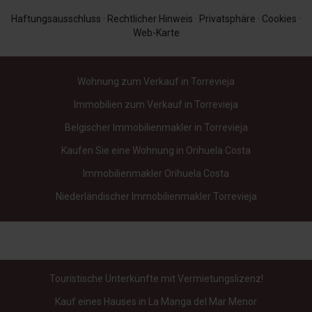
spanischen Immobilien- und Vermietungsbranche tätig.
Haftungsausschluss
·
Rechtlicher Hinweis
·
Privatsphäre
·
Cookies
·
Wir wissen genau, was Sie suchen, wenn Sie
ein
Web-Karte
Ferienhaus in Spanien mieten möchten
.
Wohnung zum Verkauf in Torrevieja
Unsere Vorteile:
Immobilien zum Verkauf in Torrevieja
Belgischer Immobilienmakler in Torrevieja
29 Jahre Erfahrung in Verwaltung und Vermietung
Kaufen Sie eine Wohnung in Orihuela Costa
Vollständiger Service in Ihrer eigenen Sprache
Immobilienmakler Orihuela Costa
Individuelle Beratung, die auf Ihre Bedürfnisse
Niederländischer Immobilienmakler Torrevieja
zugeschnitten ist
Zuverlässiges Netzwerk von Eigentümern
Transparente und klare Kommunikation
Touristische Unterkünfte mit Vermietungslizenz!
Wir begleiten Sie von A bis Z, damit Sie sorgenfrei
Kauf eines Hauses in La Manga del Mar Menor