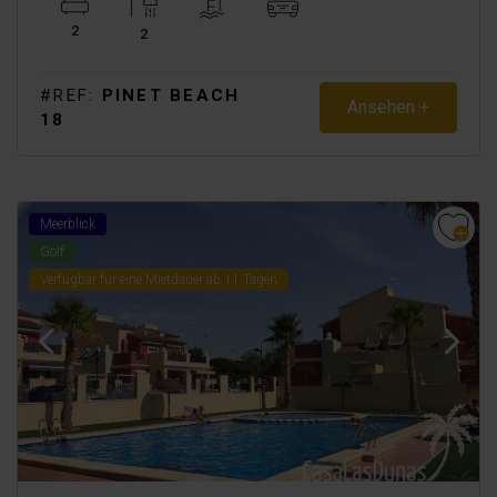
2
2
#REF:
PINET BEACH
Ansehen +
18
Meerblick
Golf
Verfügbar für eine Mietdauer ab 11 Tagen