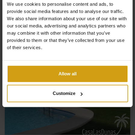
We use cookies to personalise content and ads, to
provide social media features and to analyse our traffic.
2
2
72m
2
We also share information about your use of our site with
our social media, advertising and analytics partners who
Ansehen +
may combine it with other information that you’ve
#REF:
AZAHAR
provided to them or that they’ve collected from your use
of their services.
Verfügbar für eine Mietdauer ab 11 Tagen
Allow all
Customize