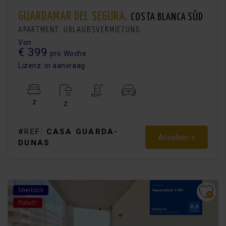
GUARDAMAR DEL SEGURA.
COSTA BLANCA SÜD
APARTMENT. URLAUBSVERMIETUNG
Von
€ 399
pro Woche
Lizenz: in aanvraag
2
2
#REF:
CASA GUARDA-
Ansehen +
DUNAS
Meerblick
Rabatt!