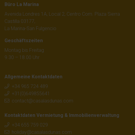
Büro La Marina
Aktiver Lebensstil mit Golf, Wandern und Radfahren
Avenida Londres 1A, Local 2, Centro Com. Plaza Sierra
Freundliche und einladende Atmosphäre
Castilla 03177,
La Marina-San Fulgencio
Das macht
die Anmietung eines Ferienhauses in
Spanien an der südlichen Costa Blanca
nicht nur für
Geschäftszeiten
Urlauber, sondern auch für
Winterbesucher
attraktiv.
Montag bis Freitag
9.30 – 18.00 Uhr
Beliebte Orte an der südlichen
Costa Blanca
Allgemeine Kontaktdaten
Bei CasaLasDunas finden Sie Ferienhäuser in beliebten
+34 965 724 489
+31(0)649855641
Regionen wie zum Beispiel:
contact@casalasdunas.com
Kontaktdaten Vermietung & Immobilienverwaltung
Torrevieja
+34 655 759 029
Guardamar del Segura
holiday@casalasdunas.com