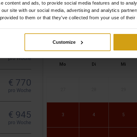
e content and ads, to provide social media features and to analy
 our site with our social media, advertising and analytics partn
 provided to them or that they’ve collected from your use of their
Verfügbarkeit
Customize
€ 539
pro Woche
Mo
Di
Mi
€ 770
27
28
29
pro Woche
€ 945
3
4
5
pro Woche