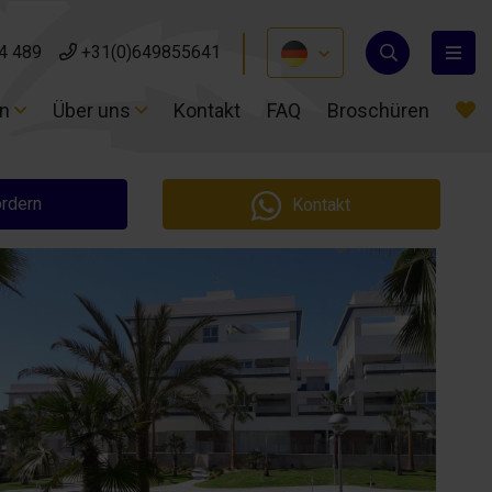
4 489
4 489
+31(0)649855641
+31(0)649855641
en
en
Über uns
Über uns
Kontakt
Kontakt
FAQ
FAQ
Broschüren
Broschüren
ordern
Kontakt