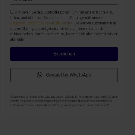
Aktivieren Sie das Kontrollkästchen, um mit uns in Kontakt zu
treten, und stimmen Sie zu, dass Ihre Daten gemäß unserer
Datenschutzrichtlinie verwendet werden
. Sie werden automatisch in
unsere Mailingliste aufgenommen und stimmen hiermit der
elektronischen Kommunikation zu, können sich aber jederzeit wieder
abmelden.
Contact by WhatsApp
Responsable del tratamiento: Casa Las Dunas - La Mata SL, Finalidad del tratamiento: Gestión
y control de los servicios ofrecidos a través de la página Web de Servicios inmobiliarios,
Envío de información a traves de newsletter y otros, Legitimación: Por consentimiento,
Destinatarios: No se cederan los datos, salvo para elaborar contabilidad, Derechos de las
personas interesadas: Acceder, rectificar y suprimir los datos, solicitar la portabilidad de los
mismos, oponerse altratamiento y solicitar la limitación de éste, Procedencia de los datos:
El Propio interesado, Información Adicional: Puede consultarse la información adicional y
detallada sobre protección de datos
Aquí
.