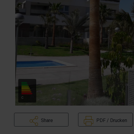
C
Share
PDF / Drucken