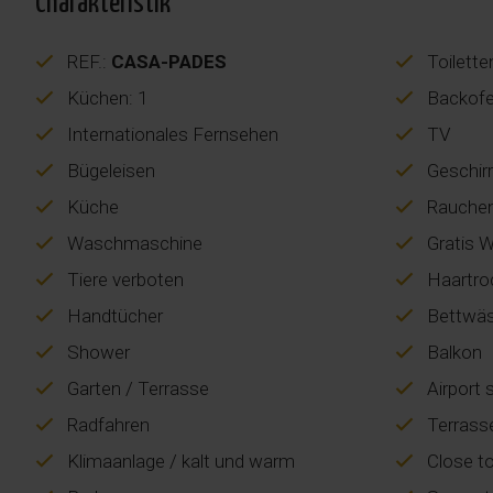
Charakteristik
REF.:
CASA-PADES
Toilette
Küchen: 1
Backof
Internationales Fernsehen
TV
Bügeleisen
Geschir
Küche
Rauchen
Waschmaschine
Gratis W
Tiere verboten
Haartro
Handtücher
Bettwä
Shower
Balkon
Garten / Terrasse
Airport 
Radfahren
Terrass
Klimaanlage / kalt und warm
Close t