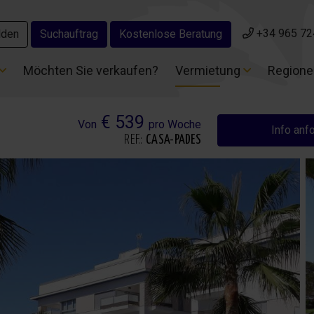
+34 965 72
+34 965 72
lden
lden
Suchauftrag
Suchauftrag
Kostenlose Beratung
Kostenlose Beratung
Möchten Sie verkaufen?
Möchten Sie verkaufen?
Vermietung
Vermietung
Region
Region
€ 539
Von
pro Woche
Info anf
REF.:
CASA-PADES