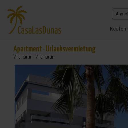
Anme
Anme
Kaufen
Kaufen
Apartment
·
Urlaubsvermietung
Villamartín · Villamartín