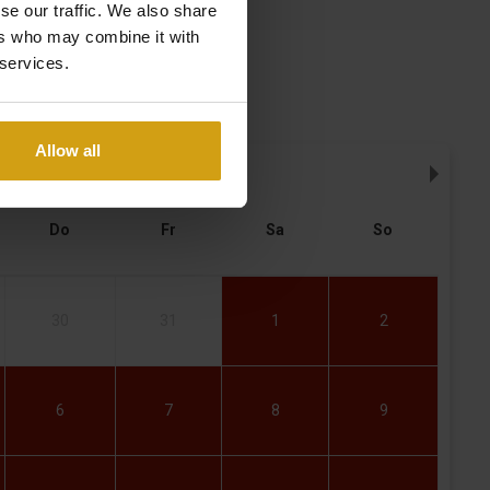
se our traffic. We also share
ers who may combine it with
 services.
Allow all
AUGUST
,
2026
Do
Fr
Sa
So
30
31
1
2
6
7
8
9