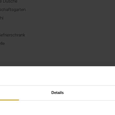
e Dusche
chaftsgarten
hl
Gefrierschrank
lle
Details
00000VT-484723-A7
000000000000000007