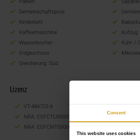
Parken
Separat
Gemeinschaftspool
Gemeins
Kinderbett
Babystu
Kaffeemaschine
Aufzug
Wasserkocher
Kühl- / 
Erdgeschoss
Mikrowe
Orientierung: Süd
Lizenz
VT-484723-A
Consent
NRA: ESFCTU000003058000928968000000000000
NRA: ESFCNT00000305800092896800000000000
This website uses cookies