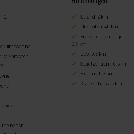
Entfernungen
n: 2
Strand: 2 km
en
Flughafen: 40 km
Freizeiteinrichtungen:
0.5 km
rspülmaschine
Bus: 0.5 km
 ist verboten
Stadtzentrum: 0.5 km
ifi
Hausarzt: 3 km
ckner
Krankenhaus: 5 km
sche
service
e
o the beach