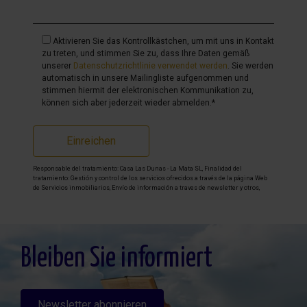
Aktivieren Sie das Kontrollkästchen, um mit uns in Kontakt
zu treten, und stimmen Sie zu, dass Ihre Daten gemäß
unserer
Datenschutzrichtlinie verwendet werden
. Sie werden
automatisch in unsere Mailingliste aufgenommen und
stimmen hiermit der elektronischen Kommunikation zu,
können sich aber jederzeit wieder abmelden.*
Einreichen
Responsable del tratamiento: Casa Las Dunas - La Mata SL, Finalidad del
tratamiento: Gestión y control de los servicios ofrecidos a través de la página Web
de Servicios inmobiliarios, Envío de información a traves de newsletter y otros,
Legitimación: Por consentimiento, Destinatarios: No se cederan los datos, salvo
para elaborar contabilidad, Derechos de las personas interesadas: Acceder,
rectificar y suprimir los datos, solicitar la portabilidad de los mismos, oponerse
altratamiento y solicitar la limitación de éste, Procedencia de los datos: El Propio
interesado, Información Adicional: Puede consultarse la información adicional y
detallada sobre protección de datos
Aquí
.
Bleiben Sie informiert
Newsletter abonnieren