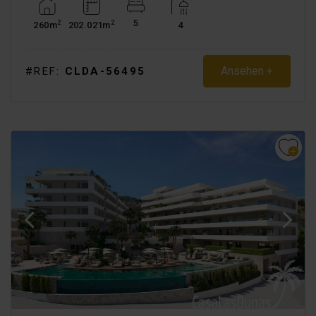
5
2
2
260m
202.021m
4
Ansehen +
#REF:
CLDA-56495