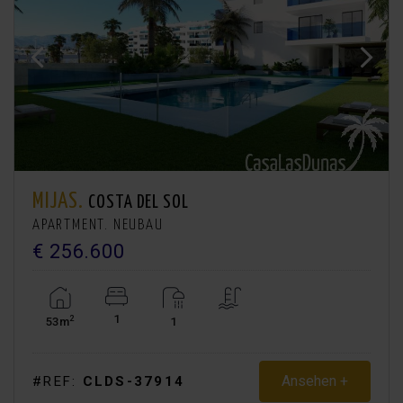
MIJAS.
COSTA DEL SOL
APARTMENT. NEUBAU
€ 256.600
1
2
53m
1
Ansehen +
#REF:
CLDS-37914