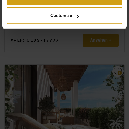
Customize
2
2
86m
2
Ansehen +
#REF:
CLDS-17777