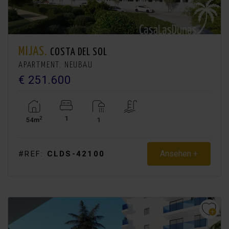
MIJAS.
COSTA DEL SOL
APARTMENT. NEUBAU
€ 251.600
1
2
54m
1
Ansehen +
#REF:
CLDS-42100