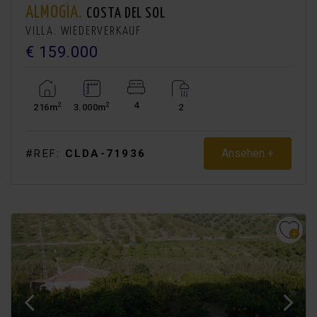
ALMOGÍA.
COSTA DEL SOL
VILLA. WIEDERVERKAUF
€ 159.000
4
2
2
216m
3.000m
2
Ansehen +
#REF:
CLDA-71936