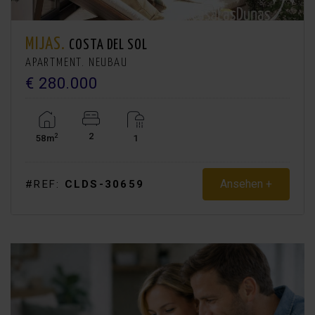
MIJAS.
COSTA DEL SOL
APARTMENT. NEUBAU
€ 280.000
2
2
58m
1
Ansehen +
#REF:
CLDS-30659