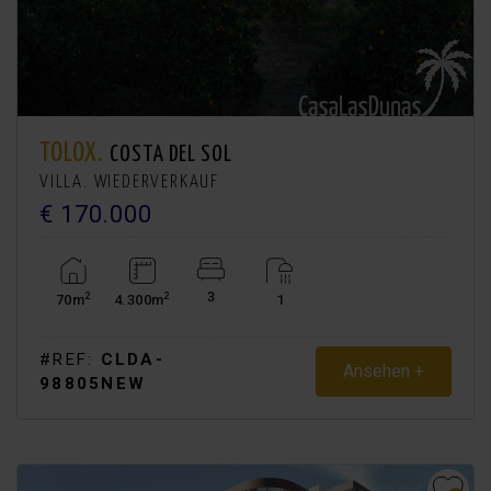
TOLOX.
COSTA DEL SOL
VILLA. WIEDERVERKAUF
€ 170.000
3
2
2
70m
4.300m
1
#REF:
CLDA-
Ansehen +
98805NEW