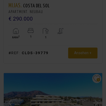
MIJAS.
COSTA DEL SOL
APARTMENT. NEUBAU
€ 290.000
1
2
64m
1
Ansehen +
#REF:
CLDS-39779