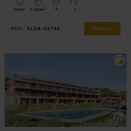
6
2
2
200m
2.000m
1
Ansehen +
#REF:
CLDA-65745