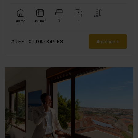
3
2
2
90m
330m
1
Ansehen +
#REF:
CLDA-34968