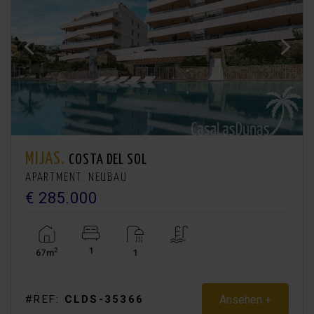
MIJAS.
COSTA DEL SOL
APARTMENT. NEUBAU
€ 285.000
1
2
67m
1
Ansehen +
#REF:
CLDS-35366