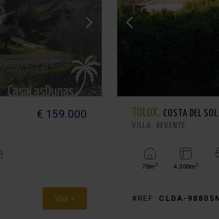
TOLOX.
€ 159.000
COSTA DEL SOL
VILLA. REVENTE
2
2
70m
4.300m
Voir +
#REF:
CLDA-98805