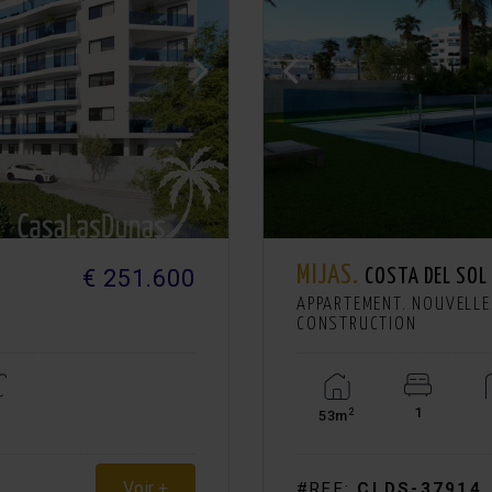
MIJAS.
€ 251.600
COSTA DEL SOL
APPARTEMENT. NOUVELLE
CONSTRUCTION
1
2
53m
Voir +
#REF:
CLDS-37914