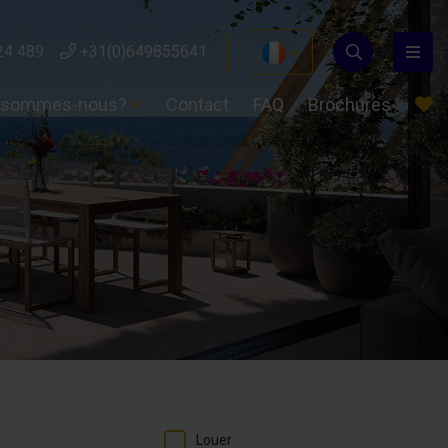
24 489
+31(0)649855641
 sommes-nous?
Contact
FAQ
Brochures
Louer