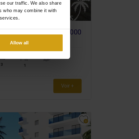
se our traffic. We also share
ers who may combine it with
 services.
.
€ 250.000
COSTA DEL SOL
Allow all
3
1
Voir +