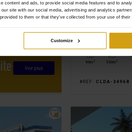
e content and ads, to provide social media features and to analy
 our site with our social media, advertising and analytics partn
 provided to them or that they’ve collected from your use of their
ALHAURÍN EL GRANDE
VILLA. REVENTE
Customize
2
2
90m
330m
ite
Voir plus
#REF:
CLDA-34968