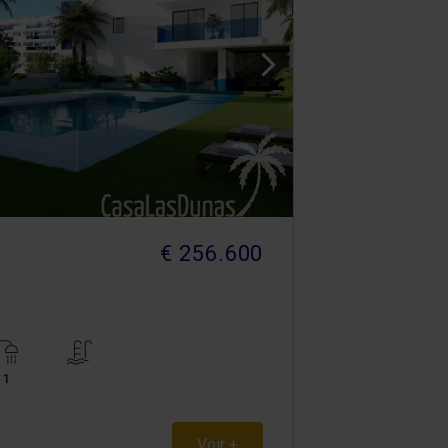
€ 256.600
1
Voir +