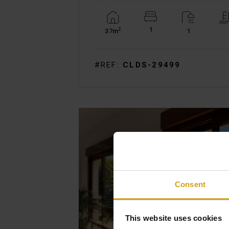
1
2
37m
1
#REF:
CLDS-29499
Consent
This website uses cookies