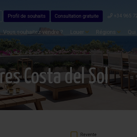
+34 965 7
Profil de souhaits
Consultation gratuite
Vous souhaitez vendre ?
Louer
Régions
Qui
res Costa del Sol
Revente