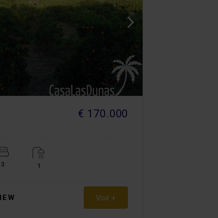
€ 170.000
3
1
Voir +
NEW