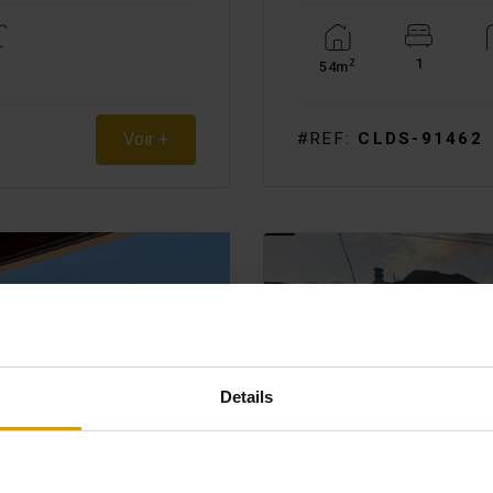
1
2
54m
#REF:
CLDS-91462
Voir +
Details