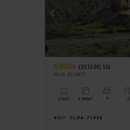
ALMOGÍA.
COSTA DEL SOL
VILLA. REVENTE
4
2
2
216m
3.000m
2
#REF:
CLDA-71936