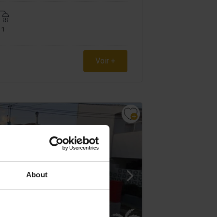
1
Voir +
About