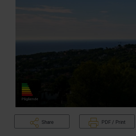
Pågående
Share
PDF / Print