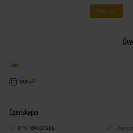
Översikt
Öve
Tomt
2
800m
Egenskaper
REF.:
XPLOT206
Havsuts