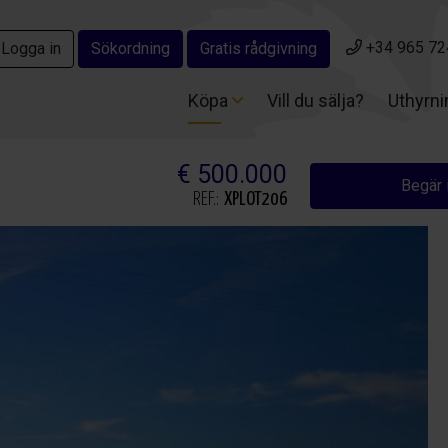
+34 965 72
+34 965 72
Logga in
Logga in
Sökordning
Sökordning
Gratis rådgivning
Gratis rådgivning
Köpa
Köpa
Vill du sälja?
Vill du sälja?
Uthyrn
Uthyrn
€ 500.000
Begär 
REF.:
XPLOT206