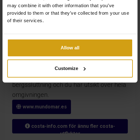
may combine it with other information that you’ve
Mundomar
provided to them or that they’ve collected from your use
of their services.
Nära badorten Benidorm ligger denna
vackra park, kallad Mundomar, med sina
delfiner, sjölejon, pingviner och många
Allow all
andra djur. Naturligtvis finns det olika
shower, till exempel en vacker
Customize
delfinshow. Parken ligger på en
bergssluttning och du har utsikt över hela
omgivningen.
www.mundomar.es
costa-info.com för ännu fler costa-
utflykter