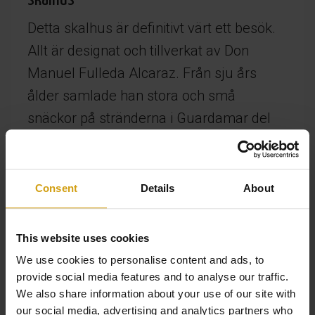
Detta skalhus är definitivt värt ett besök.
Allt är designat och tillverkat av Don
Manuel Fulleda Alcaraz. Från sju års
ålder samlade han stora och små
snäckor på stränderna i Guardamar del
Segura och La Manga del Mar Menor.
Dessa skal pryder nu väggarna och
uteplatsen i hans hem. Mosaikerna är
Consent
Details
About
mycket olika från cirklar och blommor till
djur. Totalt finns det 600m2 väggar täckta
This website uses cookies
med cirka 550 000 snäckor. Skalhuset
We use cookies to personalise content and ads, to
kan beskådas på Calle Rodeo nr 10 i
provide social media features and to analyse our traffic.
We also share information about your use of our site with
Rojales.
our social media, advertising and analytics partners who