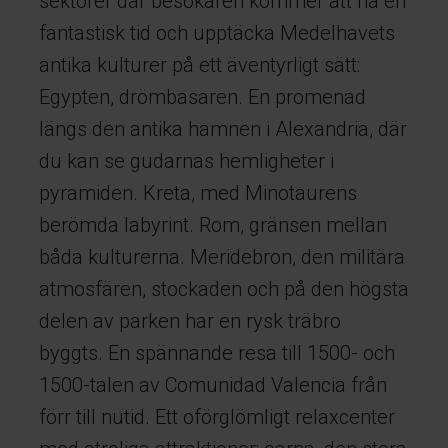
sektorer där besökaren kommer att ha en
fantastisk tid och upptäcka Medelhavets
antika kulturer på ett äventyrligt sätt:
Egypten, drömbasaren. En promenad
längs den antika hamnen i Alexandria, där
du kan se gudarnas hemligheter i
pyramiden. Kreta, med Minotaurens
berömda labyrint. Rom, gränsen mellan
båda kulturerna. Meridebron, den militära
atmosfären, stockaden och på den högsta
delen av parken har en rysk träbro
byggts. En spännande resa till 1500- och
1500-talen av Comunidad Valencia från
förr till nutid. Ett oförglömligt relaxcenter