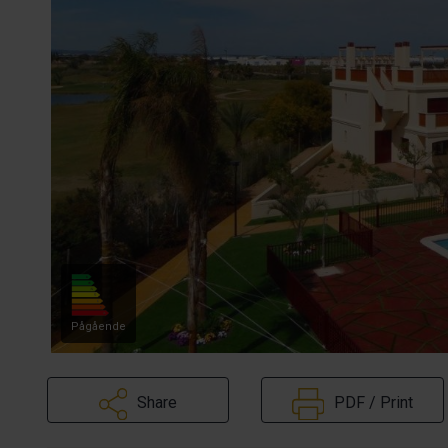
Pågående
Share
PDF / Print