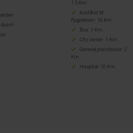
1.5 Km.
Avstånd till
randen
flygplatsen: 16 Km.
 dusch
Bus: 1 Km.
ool
City center: 1 Km.
General practitioner: 2
Km.
Hospital: 10 Km.