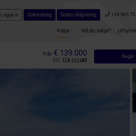
+34 965 72
+34 965 72
Logga in
Logga in
Sökordning
Sökordning
Gratis rådgivning
Gratis rådgivning
Köpa
Köpa
Vill du sälja?
Vill du sälja?
Uthyrn
Uthyrn
€ 139.000
Från
Begär 
REF.:
CLD-2231NB