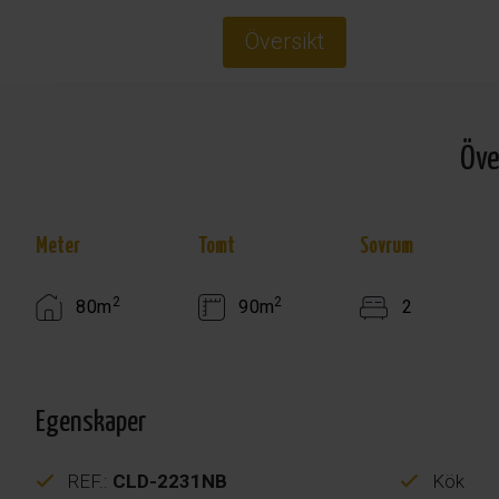
Översikt
Öve
Meter
Tomt
Sovrum
2
2
80m
90m
2
Egenskaper
REF.:
CLD-2231NB
Kök