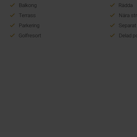
Balkong
Rädda
Terrass
Nära st
Parkering
Separat
Golfresort
Delad p