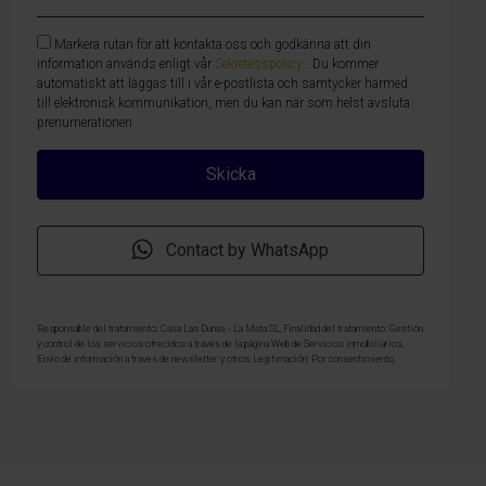
Markera rutan för att kontakta oss och godkänna att din
information används enligt vår
Sekretesspolicy
. Du kommer
automatiskt att läggas till i vår e-postlista och samtycker härmed
till elektronisk kommunikation, men du kan när som helst avsluta
prenumerationen
Contact by WhatsApp
Responsable del tratamiento: Casa Las Dunas - La Mata SL, Finalidad del tratamiento: Gestión
y control de los servicios ofrecidos a través de la página Web de Servicios inmobiliarios,
Envío de información a traves de newsletter y otros, Legitimación: Por consentimiento,
Destinatarios: No se cederan los datos, salvo para elaborar contabilidad, Derechos de las
personas interesadas: Acceder, rectificar y suprimir los datos, solicitar la portabilidad de los
mismos, oponerse altratamiento y solicitar la limitación de éste, Procedencia de los datos:
El Propio interesado, Información Adicional: Puede consultarse la información adicional y
detallada sobre protección de datos
Aquí
.