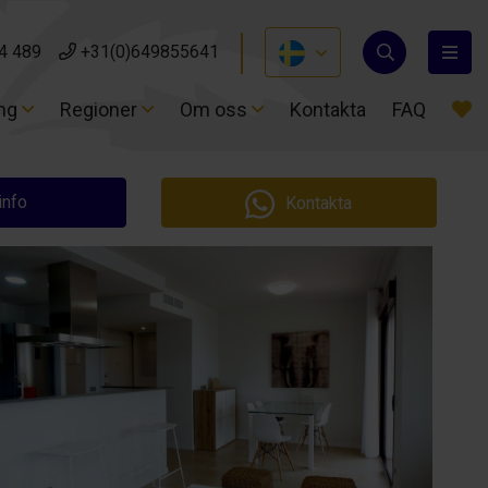
4 489
4 489
+31(0)649855641
+31(0)649855641
ing
ing
Regioner
Regioner
Om oss
Om oss
Kontakta
Kontakta
FAQ
FAQ
info
Kontakta