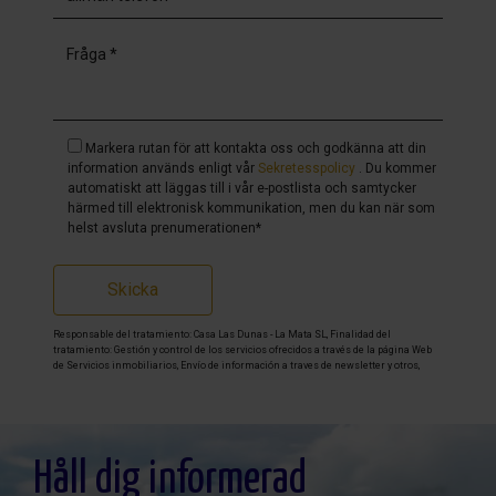
Markera rutan för att kontakta oss och godkänna att din
information används enligt vår
Sekretesspolicy
. Du kommer
automatiskt att läggas till i vår e-postlista och samtycker
härmed till elektronisk kommunikation, men du kan när som
helst avsluta prenumerationen*
Skicka
Responsable del tratamiento: Casa Las Dunas - La Mata SL, Finalidad del
tratamiento: Gestión y control de los servicios ofrecidos a través de la página Web
de Servicios inmobiliarios, Envío de información a traves de newsletter y otros,
Legitimación: Por consentimiento, Destinatarios: No se cederan los datos, salvo
para elaborar contabilidad, Derechos de las personas interesadas: Acceder,
rectificar y suprimir los datos, solicitar la portabilidad de los mismos, oponerse
altratamiento y solicitar la limitación de éste, Procedencia de los datos: El Propio
interesado, Información Adicional: Puede consultarse la información adicional y
detallada sobre protección de datos
Aquí
.
Håll dig informerad