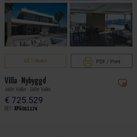
Gå Tillbaka
PDF / Print
Villa
·
Nybyggd
Jalón Vallei · Jalón Vallei
€ 725.529
REF.:
XPG011174