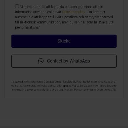
Markera rutan för att kontakta oss och godkänna att din
information används enligt vår
Sekretesspolicy
. Du kommer
automatiskt att läggas till i vår e-postlista och samtycker härmed
till elektronisk kommunikation, men du kan när som helst avsluta
prenumerationen
Contact by WhatsApp
Responsable del tratamiento: Casa Las Dunas - La Mata SL, Finalidad del tratamiento: Gestión y
control de los servicios ofrecidos a través de la página Web de Servicios inmobiliarios, Envío de
información a traves de newsletter y otros, Legitimación: Por consentimiento, Destinatarios: No
se cederan los datos, salvo para elaborar contabilidad, Derechos de las personas interesadas:
Acceder, rectificar y suprimir los datos, solicitar la portabilidad de los mismos, oponerse
altratamiento y solicitar la limitación de éste, Procedencia de los datos: El Propio interesado,
Información Adicional: Puede consultarse la información adicional y detallada sobre protección
de datos
Aquí
.