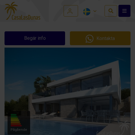
Begär info
Kontakta
Pågående