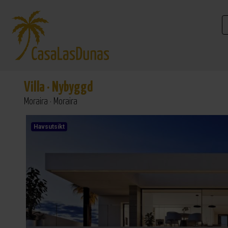
Villa
·
Nybyggd
Moraira · Moraira
Havsutsikt