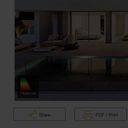
Pågående
Share
PDF / Print