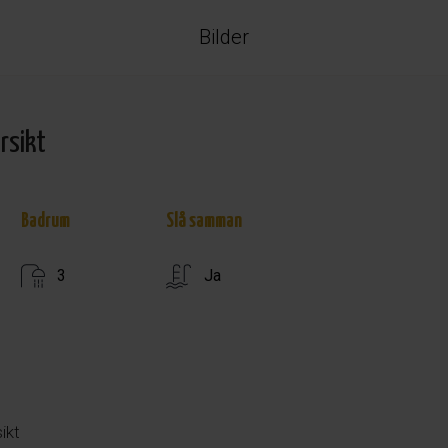
Bilder
rsikt
Badrum
Slå samman
3
Ja
ikt