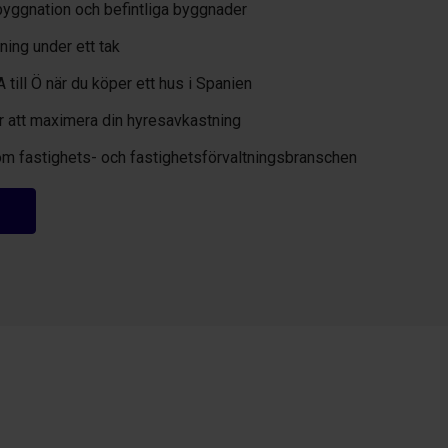
byggnation och befintliga byggnader
ning under ett tak
A till Ö när du köper ett hus i Spanien
för att maximera din hyresavkastning
om fastighets- och fastighetsförvaltningsbranschen