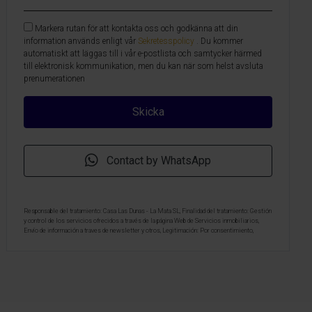
Markera rutan för att kontakta oss och godkänna att din
information används enligt vår
Sekretesspolicy
. Du kommer
automatiskt att läggas till i vår e-postlista och samtycker härmed
till elektronisk kommunikation, men du kan när som helst avsluta
prenumerationen
Contact by WhatsApp
Responsable del tratamiento: Casa Las Dunas - La Mata SL, Finalidad del tratamiento: Gestión
y control de los servicios ofrecidos a través de la página Web de Servicios inmobiliarios,
Envío de información a traves de newsletter y otros, Legitimación: Por consentimiento,
Destinatarios: No se cederan los datos, salvo para elaborar contabilidad, Derechos de las
personas interesadas: Acceder, rectificar y suprimir los datos, solicitar la portabilidad de los
mismos, oponerse altratamiento y solicitar la limitación de éste, Procedencia de los datos:
El Propio interesado, Información Adicional: Puede consultarse la información adicional y
detallada sobre protección de datos
Aquí
.