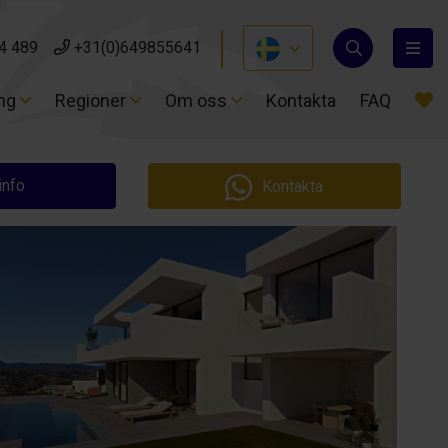
4 489
4 489
+31(0)649855641
+31(0)649855641
ing
ing
Regioner
Regioner
Om oss
Om oss
Kontakta
Kontakta
FAQ
FAQ
info
Kontakta