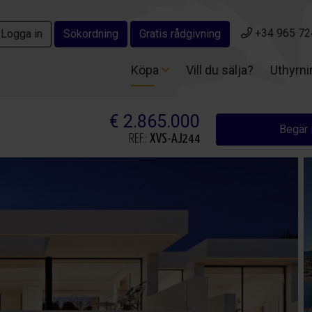
+34 965 72
+34 965 72
Logga in
Logga in
Sökordning
Sökordning
Gratis rådgivning
Gratis rådgivning
Köpa
Köpa
Vill du sälja?
Vill du sälja?
Uthyrn
Uthyrn
€ 2.865.000
Begär 
REF.:
XVS-AJ244