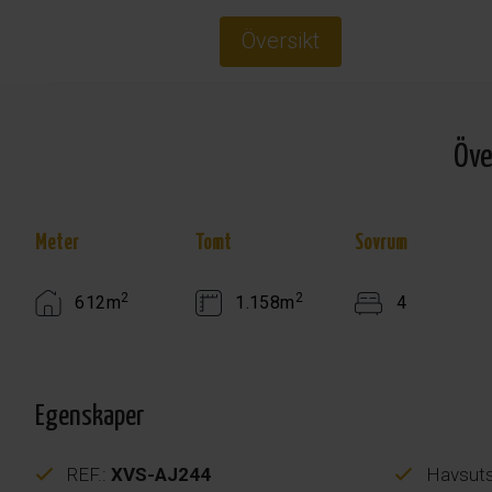
Översikt
Öve
Meter
Tomt
Sovrum
2
2
612m
1.158m
4
Egenskaper
REF.:
XVS-AJ244
Havsuts