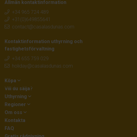
Allmän kontaktinformation
+34 965 724 489
+31(0)649855641
contact@casalasdunas.com
Kontaktinformation uthyrning och
fastighetsförvaltning
+34 655 759 029
holiday@casalasdunas.com
Köpa
Vill du sälja?
Uthyrning
Regioner
Om oss
Kontakta
FAQ
Gratis rådgivning