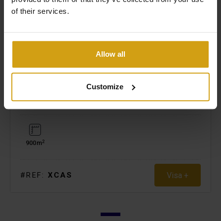
of their services.
Allow all
CALPE.
ALICANTE
Customize
BUILDING PLOT. ÅTERFÖRSÄLJNING
€ 245.000
2
900m
Visa +
#REF:
XCAS