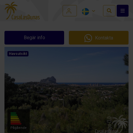
Begär info
Kontakta
Havsutsikt
Pågående