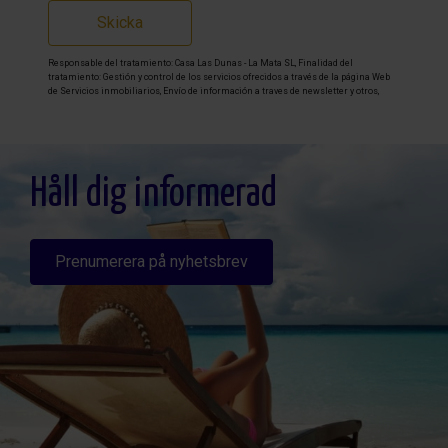
Skicka
Responsable del tratamiento: Casa Las Dunas - La Mata SL, Finalidad del
tratamiento: Gestión y control de los servicios ofrecidos a través de la página Web
de Servicios inmobiliarios, Envío de información a traves de newsletter y otros,
Legitimación: Por consentimiento, Destinatarios: No se cederan los datos, salvo
para elaborar contabilidad, Derechos de las personas interesadas: Acceder,
rectificar y suprimir los datos, solicitar la portabilidad de los mismos, oponerse
altratamiento y solicitar la limitación de éste, Procedencia de los datos: El Propio
interesado, Información Adicional: Puede consultarse la información adicional y
detallada sobre protección de datos
Aquí
.
Håll dig informerad
Prenumerera på nyhetsbrev