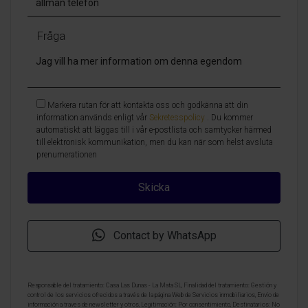
Fråga
Markera rutan för att kontakta oss och godkänna att din
information används enligt vår
Sekretesspolicy
. Du kommer
automatiskt att läggas till i vår e-postlista och samtycker härmed
till elektronisk kommunikation, men du kan när som helst avsluta
prenumerationen
Contact by WhatsApp
Responsable del tratamiento: Casa Las Dunas - La Mata SL, Finalidad del tratamiento: Gestión y
control de los servicios ofrecidos a través de la página Web de Servicios inmobiliarios, Envío de
información a traves de newsletter y otros, Legitimación: Por consentimiento, Destinatarios: No