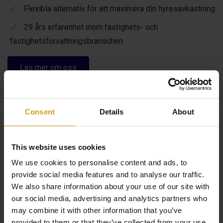
Flexibla alternativ för att maximera din hyresavkastning
29 års erfarenhet inom fastighets- och
fastighetsförvaltningsbranschen
Läs mer om oss
Consent
Details
About
Liknande egenskaper
This website uses cookies
We use cookies to personalise content and ads, to
Havsutsikt
provide social media features and to analyse our traffic.
We also share information about your use of our site with
our social media, advertising and analytics partners who
may combine it with other information that you’ve
provided to them or that they’ve collected from your use