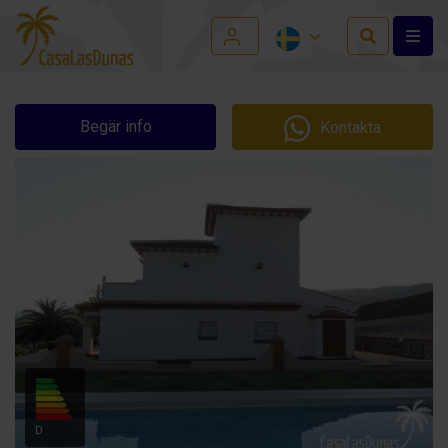
Begär info
Kontakta
D