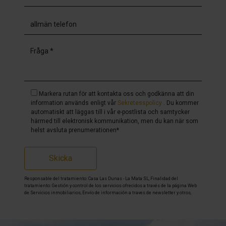
Markera rutan för att kontakta oss och godkänna att din
information används enligt vår
Sekretesspolicy
. Du kommer
automatiskt att läggas till i vår e-postlista och samtycker
härmed till elektronisk kommunikation, men du kan när som
helst avsluta prenumerationen*
Skicka
Responsable del tratamiento: Casa Las Dunas - La Mata SL, Finalidad del
tratamiento: Gestión y control de los servicios ofrecidos a través de la página Web
de Servicios inmobiliarios, Envío de información a traves de newsletter y otros,
Legitimación: Por consentimiento, Destinatarios: No se cederan los datos, salvo
para elaborar contabilidad, Derechos de las personas interesadas: Acceder,
rectificar y suprimir los datos, solicitar la portabilidad de los mismos, oponerse
altratamiento y solicitar la limitación de éste, Procedencia de los datos: El Propio