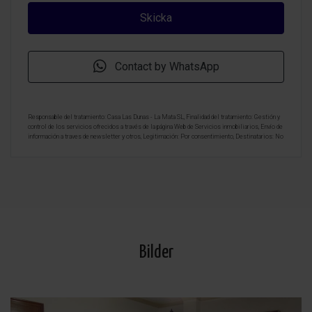
Contact by WhatsApp
Responsable del tratamiento: Casa Las Dunas - La Mata SL, Finalidad del tratamiento: Gestión y
control de los servicios ofrecidos a través de la página Web de Servicios inmobiliarios, Envío de
información a traves de newsletter y otros, Legitimación: Por consentimiento, Destinatarios: No
se cederan los datos, salvo para elaborar contabilidad, Derechos de las personas interesadas:
Acceder, rectificar y suprimir los datos, solicitar la portabilidad de los mismos, oponerse
altratamiento y solicitar la limitación de éste, Procedencia de los datos: El Propio interesado,
Información Adicional: Puede consultarse la información adicional y detallada sobre protección
de datos
Aquí
.
Bilder