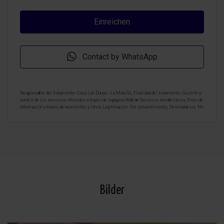
Contact by WhatsApp
Responsable del tratamiento: Casa Las Dunas - La Mata SL, Finalidad del tratamiento: Gestión y
control de los servicios ofrecidos a través de la página Web de Servicios inmobiliarios, Envío de
información a traves de newsletter y otros, Legitimación: Por consentimiento, Destinatarios: No
se cederan los datos, salvo para elaborar contabilidad, Derechos de las personas interesadas:
Acceder, rectificar y suprimir los datos, solicitar la portabilidad de los mismos, oponerse
altratamiento y solicitar la limitación de éste, Procedencia de los datos: El Propio interesado,
Información Adicional: Puede consultarse la información adicional y detallada sobre protección
de datos
Aquí
.
Bilder