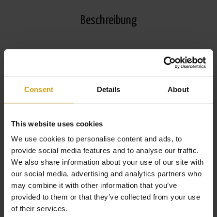
Beschreibung
Villa zum Verkauf in Mijas Costa bestehend aus einem
Wohnzimmer mit Kamin, ein Esszimmer, 5 Schlafzimmer,
5 Bäder, eine voll ausgestattete Küche und mehrere
Consent
Details
About
Terrassen. Separate Wohnung mit zwei Schlafzimmern.
Beheizter Pool. Whirlpool. Garage. Stallungen.
This website uses cookies
Grundstück: 62.000m2.
We use cookies to personalise content and ads, to
provide social media features and to analyse our traffic.
We also share information about your use of our site with
our social media, advertising and analytics partners who
may combine it with other information that you’ve
provided to them or that they’ve collected from your use
Weiterlesen
of their services.