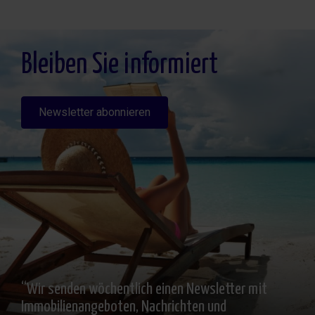
Legitimación: Por consentimiento, Destinatarios: No se cederan los datos, salvo
para elaborar contabilidad, Derechos de las personas interesadas: Acceder,
rectificar y suprimir los datos, solicitar la portabilidad de los mismos, oponerse
altratamiento y solicitar la limitación de éste, Procedencia de los datos: El Propio
interesado, Información Adicional: Puede consultarse la información adicional y
detallada sobre protección de datos
Aquí
.
Bleiben Sie informiert
Newsletter abonnieren
“Wir senden wöchentlich einen Newsletter mit
Immobilienangeboten, Nachrichten und