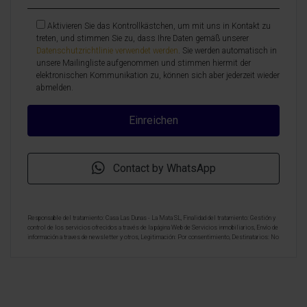
Aktivieren Sie das Kontrollkästchen, um mit uns in Kontakt zu
treten, und stimmen Sie zu, dass Ihre Daten gemäß unserer
Datenschutzrichtlinie verwendet werden
. Sie werden automatisch in
unsere Mailingliste aufgenommen und stimmen hiermit der
elektronischen Kommunikation zu, können sich aber jederzeit wieder
abmelden.
Contact by WhatsApp
Responsable del tratamiento: Casa Las Dunas - La Mata SL, Finalidad del tratamiento: Gestión y
control de los servicios ofrecidos a través de la página Web de Servicios inmobiliarios, Envío de
información a traves de newsletter y otros, Legitimación: Por consentimiento, Destinatarios: No
se cederan los datos, salvo para elaborar contabilidad, Derechos de las personas interesadas:
Acceder, rectificar y suprimir los datos, solicitar la portabilidad de los mismos, oponerse
altratamiento y solicitar la limitación de éste, Procedencia de los datos: El Propio interesado,
Información Adicional: Puede consultarse la información adicional y detallada sobre protección
de datos
Aquí
.