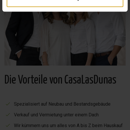
Die Vorteile von CasaLasDunas
Spezialisiert auf Neubau und Bestandsgebäude
Verkauf und Vermietung unter einem Dach
Wir kümmern uns um alles von A bis Z beim Hauskauf