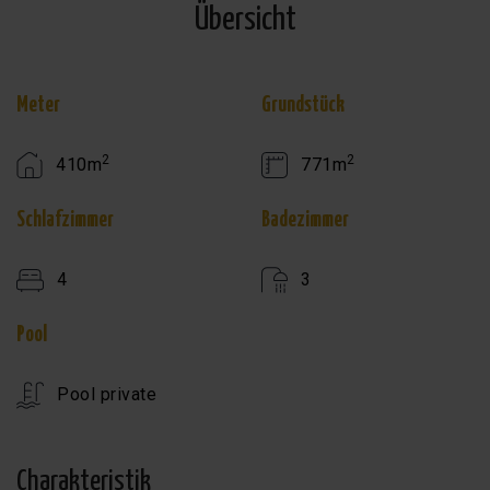
Übersicht
Meter
Grundstück
2
2
410m
771m
Schlafzimmer
Badezimmer
4
3
Pool
Pool private
Charakteristik