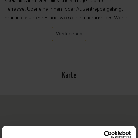
spektakulären Meerblick und verfügen über eine
Terrasse. Über eine Innen- oder Außentreppe gelangt
man in die untere Etage, wo sich ein geräumiges Wohn-
Esszimmer mit offener Küche, ein Hauswirtschaftsraum
Weiterlesen
und eine Gästetoilette befinden. Ebenfalls auf dieser
Ebene befindet sich das Hauptschlafzimmer mit Bad en
Suite. Vom Wohnzimmer aus betreten Sie die fast 100
m² große Terrasse, von der ein Teil überdacht ist. Es gibt
einen schönen Infinity-Pool und einen Chill-Out-Bereich.
Karte