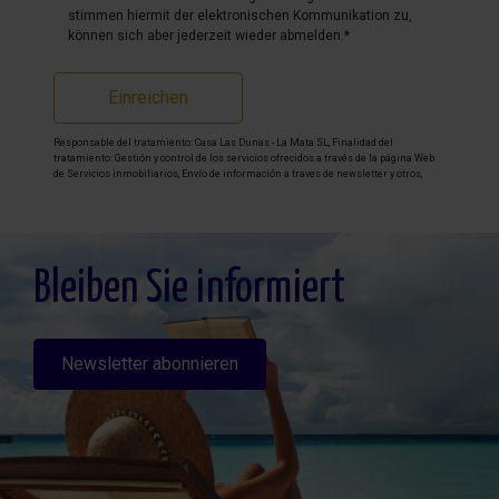
stimmen hiermit der elektronischen Kommunikation zu,
können sich aber jederzeit wieder abmelden.*
Einreichen
Responsable del tratamiento: Casa Las Dunas - La Mata SL, Finalidad del
tratamiento: Gestión y control de los servicios ofrecidos a través de la página Web
de Servicios inmobiliarios, Envío de información a traves de newsletter y otros,
Legitimación: Por consentimiento, Destinatarios: No se cederan los datos, salvo
para elaborar contabilidad, Derechos de las personas interesadas: Acceder,
rectificar y suprimir los datos, solicitar la portabilidad de los mismos, oponerse
altratamiento y solicitar la limitación de éste, Procedencia de los datos: El Propio
interesado, Información Adicional: Puede consultarse la información adicional y
detallada sobre protección de datos
Aquí
.
Bleiben Sie informiert
Newsletter abonnieren