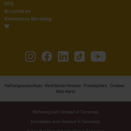
FAQ
Broschüren
Kostenlose Beratung
Haftungsausschluss
·
Rechtlicher Hinweis
·
Privatsphäre
·
Cookies
·
Web-Karte
Wohnung zum Verkauf in Torrevieja
Immobilien zum Verkauf in Torrevieja