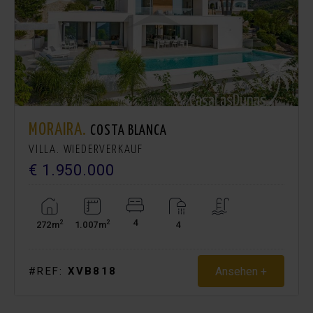
MORAIRA.
COSTA BLANCA
VILLA. WIEDERVERKAUF
€ 1.950.000
4
2
2
272m
1.007m
4
Ansehen +
#REF:
XVB818