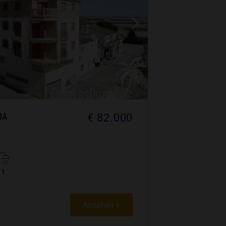
€ 82.000
DA
1
Ansehen +