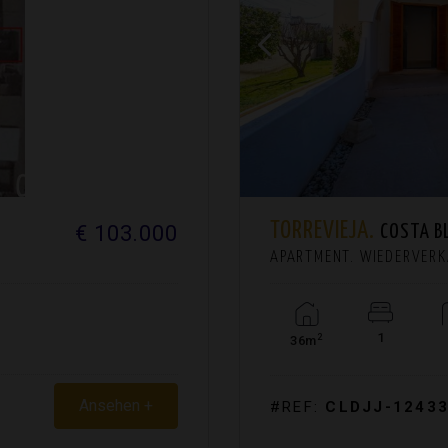
TORREVIEJA.
€ 103.000
COSTA B
APARTMENT. WIEDERVER
1
2
36m
Ansehen +
#REF:
CLDJJ-1243