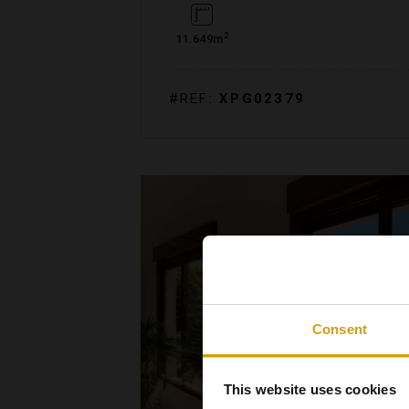
2
11.649m
#REF:
XPG02379
Consent
This website uses cookies