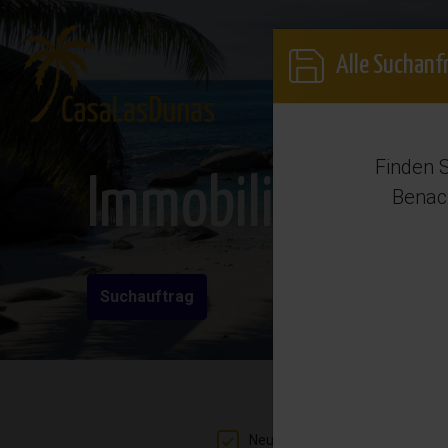
Anme
Alle Suchanf
Kaufen
Finden S
Immobilienkauf 
Benach
Suchauftrag
Neubau