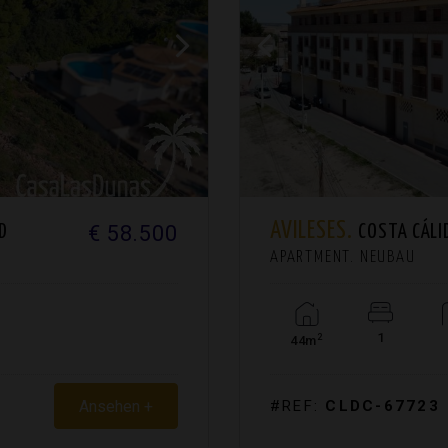
AVILESES.
€ 58.500
D
COSTA CÁLI
APARTMENT. NEUBAU
1
2
44m
Ansehen +
#REF:
CLDC-67723