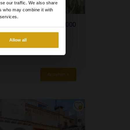
se our traffic. We also share
ers who may combine it with
 services.
€ 100.000
NCA NORD
VERKAUF
Allow all
Ansehen +