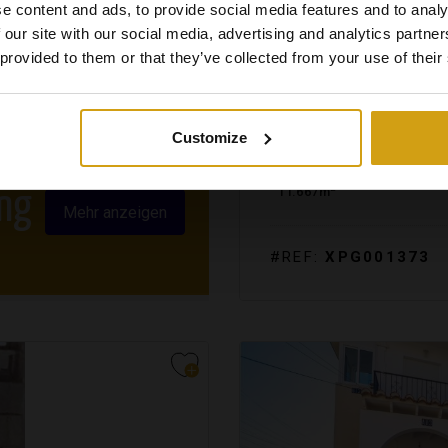
e content and ads, to provide social media features and to analy
 our site with our social media, advertising and analytics partn
 provided to them or that they’ve collected from your use of their
ORBA TAL.
COSTA BLA
BUILDING PLOT. WIEDER
Customize
2
11.667m
ng
Mehr anzeigen
#REF:
XPG001373