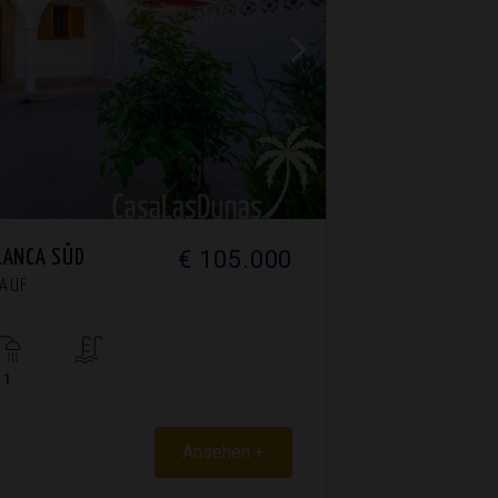
€ 105.000
LANCA SÜD
KAUF
1
Ansehen +
3