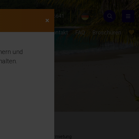
24 489
+31(0)649855641
×
en
Über uns
Kontakt
FAQ
Broschüren
chern und
alten.
Vermietung