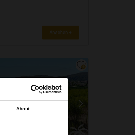
Ansehen +
About