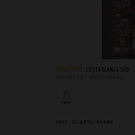
BENIJÓFAR.
COSTA BLANCA SÜD
BUILDING PLOT. WIEDERVERKAUF
2
196m
#REF:
CLDZSL-56985