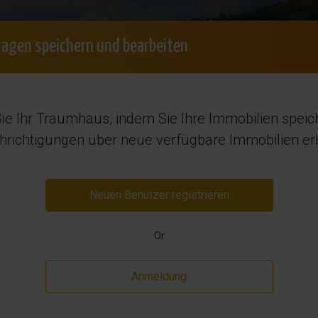
+34 965 7
lden
Suchauftrag
Kostenlose Beratung
ragen speichern und bearbeiten
Möchten Sie verkaufen?
Vermietung
Region
ie Ihr Traumhaus, indem Sie Ihre Immobilien spei
in Spanien
richtigungen über neue verfügbare Immobilien erh
Neuen Benutzer registrieren
Or
Anmeldung
Wiederverkauf