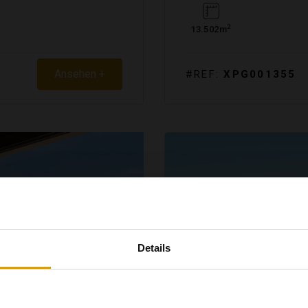
2
13.502m
Ansehen +
#REF:
XPG001355
Details