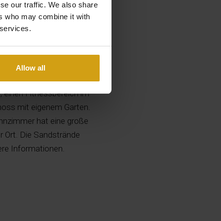
se our traffic. We also share
ers who may combine it with
 services.
Allow all
 mit eigenem Garten und
 einen Fitnessbereich im
hoss mit eigenem Garten.
hnzimmer hat eine große
r Ort. Die Sandstrände
ere Informationen.