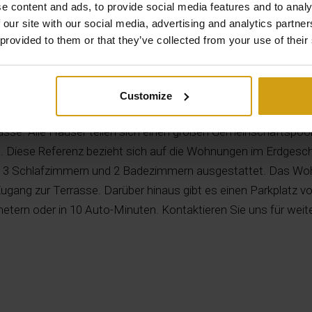
e content and ads, to provide social media features and to analy
 our site with our social media, advertising and analytics partn
 provided to them or that they’ve collected from your use of their
Beschreibung
Customize
aus mehreren Modellen, von Reihenhäusern bis zu Wohnungen
se. Alle Häuser teilen sich einen großen Gemeinschaftspool,
e. Diese Referenz bezieht sich auf die Wohnungen im Erdgesc
it 3 Schlafzimmern und 2 Badezimmern ausgestattet. Das Wo
ugang zur Terrasse. Darüber hinaus gibt es einen Parkplatz vo
metern oder in 10 Auto-Minuten. Kontaktieren Sie uns für weit