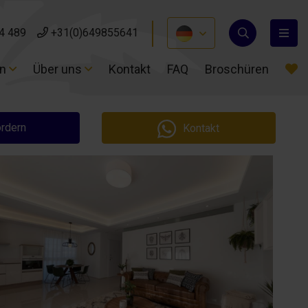
4 489
4 489
+31(0)649855641
+31(0)649855641
en
en
Über uns
Über uns
Kontakt
Kontakt
FAQ
FAQ
Broschüren
Broschüren
ordern
Kontakt