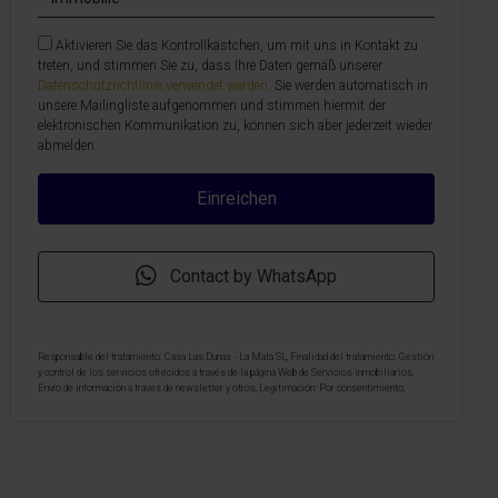
Aktivieren Sie das Kontrollkästchen, um mit uns in Kontakt zu
treten, und stimmen Sie zu, dass Ihre Daten gemäß unserer
Datenschutzrichtlinie verwendet werden
. Sie werden automatisch in
unsere Mailingliste aufgenommen und stimmen hiermit der
elektronischen Kommunikation zu, können sich aber jederzeit wieder
abmelden.
Contact by WhatsApp
Responsable del tratamiento: Casa Las Dunas - La Mata SL, Finalidad del tratamiento: Gestión
y control de los servicios ofrecidos a través de la página Web de Servicios inmobiliarios,
Envío de información a traves de newsletter y otros, Legitimación: Por consentimiento,
Destinatarios: No se cederan los datos, salvo para elaborar contabilidad, Derechos de las
personas interesadas: Acceder, rectificar y suprimir los datos, solicitar la portabilidad de los
mismos, oponerse altratamiento y solicitar la limitación de éste, Procedencia de los datos:
El Propio interesado, Información Adicional: Puede consultarse la información adicional y
detallada sobre protección de datos
Aquí
.