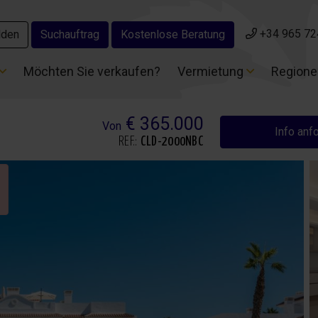
+34 965 72
+34 965 72
lden
lden
Suchauftrag
Suchauftrag
Kostenlose Beratung
Kostenlose Beratung
Möchten Sie verkaufen?
Möchten Sie verkaufen?
Vermietung
Vermietung
Region
Region
€ 365.000
Von
Info anf
REF.:
CLD-2000NBC