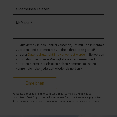
Aktivieren Sie das Kontrollkästchen, um mit uns in Kontakt
zu treten, und stimmen Sie zu, dass Ihre Daten gemäß
unserer
Datenschutzrichtlinie verwendet werden
. Sie werden
automatisch in unsere Mailingliste aufgenommen und
stimmen hiermit der elektronischen Kommunikation zu,
können sich aber jederzeit wieder abmelden.*
Einreichen
Responsable del tratamiento: Casa Las Dunas - La Mata SL, Finalidad del
tratamiento: Gestión y control de los servicios ofrecidos a través de la página Web
de Servicios inmobiliarios, Envío de información a traves de newsletter y otros,
Legitimación: Por consentimiento, Destinatarios: No se cederan los datos, salvo
para elaborar contabilidad, Derechos de las personas interesadas: Acceder,
rectificar y suprimir los datos, solicitar la portabilidad de los mismos, oponerse
altratamiento y solicitar la limitación de éste, Procedencia de los datos: El Propio