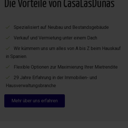
Die Vorteile von CasaLasDunas
vorgenommen werden, sodass Sie ganz einfach die
günstigsten Flüge buchen können.
Spezialisiert auf Neubau und Bestandsgebäude
Lassen Sie sich von uns über die besten Möglichkeiten
informieren
Verkauf und Vermietung unter einem Dach
Wenn Sie im Besitz eines Google Chromecast sind,
Wir kümmern uns um alles von A bis Z beim Hauskauf
können Sie diesen auch im Haus zum Fernsehen
in Spanien.
während Ihres Aufenthalts nutzen.
Flexible Optionen zur Maximierung Ihrer Mietrendite
Hinweis:
29 Jahre Erfahrung in der Immobilien- und
Hausverwaltungsbranche
Anreise: täglich ab 16:00 Uhr
Mehr über uns erfahren
Abreise: jeden Tag vor 10 Uhr
Wir versuchen, die Flugzeiten beim Ein- und Auschecken
zu berücksichtigen, können dies jedoch nicht garantieren.