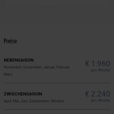
se cederan los datos, salvo para elaborar contabilidad, Derechos de las personas interesadas:
Acceder, rectificar y suprimir los datos, solicitar la portabilidad de los mismos, oponerse
altratamiento y solicitar la limitación de éste, Procedencia de los datos: El Propio interesado,
Información Adicional: Puede consultarse la información adicional y detallada sobre protección
de datos
Aquí
.
Preise
NEBENSAISON
€ 1.960
November, Dezember, Januar, Februar,
pro Woche
März
€ 2.240
ZWISCHENSAISON
pro Woche
April, Mai, Juni, September, Oktober