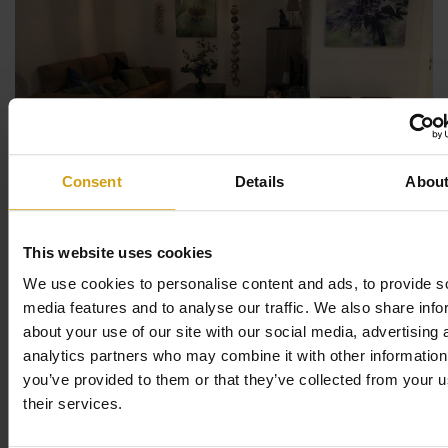
Consent
Details
Abou
Alle Fotos ansehen
This website uses cookies
We use cookies to personalise content and ads, to provide s
media features and to analyse our traffic. We also share info
about your use of our site with our social media, advertising 
Beschreibung
analytics partners who may combine it with other information
you’ve provided to them or that they’ve collected from your u
their services.
Villa Alegria ist das ideale Reiseziel für einen