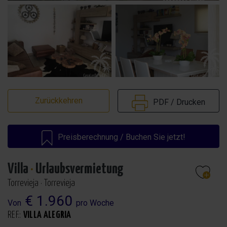
Zurückkehren
PDF / Drucken
Preisberechnung / Buchen Sie jetzt!
Villa
·
Urlaubsvermietung
Torrevieja · Torrevieja
€ 1.960
Von
pro Woche
REF.:
VILLA ALEGRIA