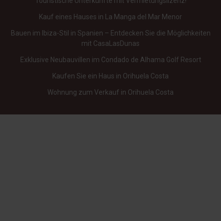
Touristische Unterkünfte mit Vermietungslizenz!
Kauf eines Hauses in La Manga del Mar Menor
Bauen im Ibiza-Stil in Spanien – Entdecken Sie die Möglichkeiten
mit CasaLasDunas
Exklusive Neubauvillen im Condado de Alhama Golf Resort
Kaufen Sie ein Haus in Orihuela Costa
Wohnung zum Verkauf in Orihuela Costa