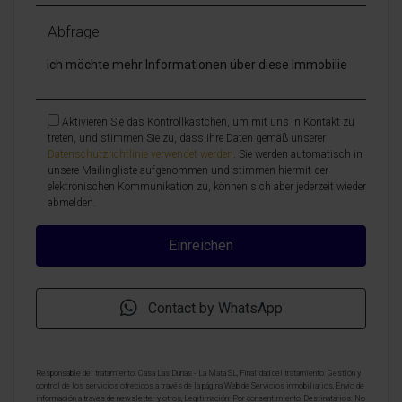
Abfrage
Aktivieren Sie das Kontrollkästchen, um mit uns in Kontakt zu
treten, und stimmen Sie zu, dass Ihre Daten gemäß unserer
Datenschutzrichtlinie verwendet werden
. Sie werden automatisch in
unsere Mailingliste aufgenommen und stimmen hiermit der
elektronischen Kommunikation zu, können sich aber jederzeit wieder
abmelden.
Contact by WhatsApp
Responsable del tratamiento: Casa Las Dunas - La Mata SL, Finalidad del tratamiento: Gestión y
control de los servicios ofrecidos a través de la página Web de Servicios inmobiliarios, Envío de
información a traves de newsletter y otros, Legitimación: Por consentimiento, Destinatarios: No