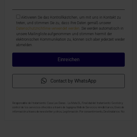
Aktivieren Sie das Kontrollkästchen, um mit uns in Kontakt zu
treten, und stimmen Sie zu, dass Ihre Daten gemäß unserer
Datenschutzrichtlinie verwendet werden
. Sie werden automatisch in
unsere Mailingliste aufgenommen und stimmen hiermit der
elektronischen Kommunikation zu, können sich aber jederzeit wieder
abmelden.
Contact by WhatsApp
Responsable del tratamiento: Casa Las Dunas - La Mata SL, Finalidad del tratamiento: Gestión y
control de los servicios ofrecidos a través de la página Web de Servicios inmobiliarios, Envío de
información a traves de newsletter y otros, Legitimación: Por consentimiento, Destinatarios: No
se cederan los datos, salvo para elaborar contabilidad, Derechos de las personas interesadas:
Acceder, rectificar y suprimir los datos, solicitar la portabilidad de los mismos, oponerse
altratamiento y solicitar la limitación de éste, Procedencia de los datos: El Propio interesado,
Información Adicional: Puede consultarse la información adicional y detallada sobre protección
de datos
Aquí
.