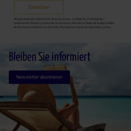
Einreichen
Responsable del tratamiento: Casa Las Dunas - La Mata SL, Finalidad del
tratamiento: Gestión y control de los servicios ofrecidos a través de la página Web
de Servicios inmobiliarios, Envío de información a traves de newsletter y otros,
Legitimación: Por consentimiento, Destinatarios: No se cederan los datos, salvo
para elaborar contabilidad, Derechos de las personas interesadas: Acceder,
rectificar y suprimir los datos, solicitar la portabilidad de los mismos, oponerse
altratamiento y solicitar la limitación de éste, Procedencia de los datos: El Propio
interesado, Información Adicional: Puede consultarse la información adicional y
detallada sobre protección de datos
Aquí
.
Bleiben Sie informiert
Newsletter abonnieren