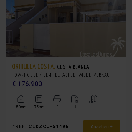
ORIHUELA COSTA.
COSTA BLANCA
TOWNHOUSE / SEMI-DETACHED. WIEDERVERKAUF
€ 176.900
2
2
2
50m
75m
1
Ansehen +
#REF:
CLDZCJ-61496