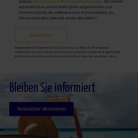
unserer
Datenschutzrichtlinie verwendet werden
. Sie werden
automatisch in unsere Mailingliste aufgenommen und
stimmen hiermit der elektronischen Kommunikation zu,
können sich aber jederzeit wieder abmelden.*
Einreichen
Responsable del tratamiento: Casa Las Dunas - La Mata SL, Finalidad del
tratamiento: Gestión y control de los servicios ofrecidos a través de la página Web
de Servicios inmobiliarios, Envío de información a traves de newsletter y otros,
Legitimación: Por consentimiento, Destinatarios: No se cederan los datos, salvo
para elaborar contabilidad, Derechos de las personas interesadas: Acceder,
rectificar y suprimir los datos, solicitar la portabilidad de los mismos, oponerse
altratamiento y solicitar la limitación de éste, Procedencia de los datos: El Propio
interesado, Información Adicional: Puede consultarse la información adicional y
detallada sobre protección de datos
Aquí
.
Bleiben Sie informiert
Newsletter abonnieren