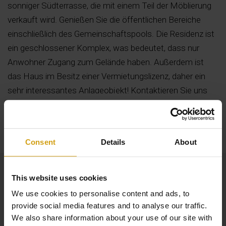
sonniger Südterrasse, die mit einem Teil der Möblierung
verkauft wird. Genießen Sie die öffentlichen Bereiche
einschließlich des Gemeinschaftspools. Die Residenz ist
ein geschlossener Komplex, was bedeutet, dass nur
Anwohner Zugang zum Gelände haben. Außerdem ist
das Haus im Besitz einer Vermietungslizenz, daher ein
sehr interessantes Anlageobjekt! Kontaktieren Sie uns
für weitere Informationen!
Weiterlesen
Consent
Details
About
This website uses cookies
We use cookies to personalise content and ads, to
provide social media features and to analyse our traffic.
We also share information about your use of our site with