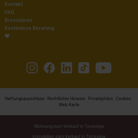
Kontakt
FAQ
Broschüren
Kostenlose Beratung
Haftungsausschluss
·
Rechtlicher Hinweis
·
Privatsphäre
·
Cookies
·
Web-Karte
Wohnung zum Verkauf in Torrevieja
Immobilien zum Verkauf in Torrevieja