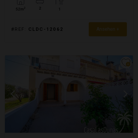
2
2
52m
1
Ansehen +
#REF:
CLDC-12062