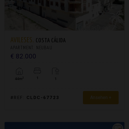
AVILESES.
COSTA CÁLIDA
APARTMENT. NEUBAU
€ 82.000
1
2
44m
1
Ansehen +
#REF:
CLDC-67723