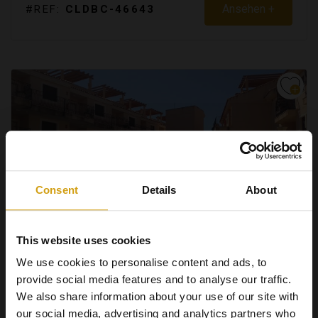
Ansehen +
#REF:
CLDBC-46643
Consent
Details
About
This website uses cookies
We use cookies to personalise content and ads, to
ÁGUILAS.
COSTA CÁLIDA
provide social media features and to analyse our traffic.
APARTMENT. NEUBAU
We also share information about your use of our site with
€ 110.000
our social media, advertising and analytics partners who