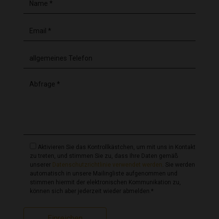
Kauf einer Villa in Spanien
Ein Familienunternehmen mit
Leidenschaft und mehr als 29 Jahren
Erfahrung
CasaLasDunas ist ein
Familienunternehmen und
Immobilienbüro mit über 29 Jahren Erfahrung
in der
Unterstützung von Käufern beim Hauskauf in Spanien.
Aktivieren Sie das Kontrollkästchen, um mit uns in Kontakt
Wir sind an der Costa Blanca (Nord und Süd), der
zu treten, und stimmen Sie zu, dass Ihre Daten gemäß
unserer
Datenschutzrichtlinie verwendet werden
. Sie werden
Costa Cálida, der Costa Almería und der Costa del Sol
automatisch in unsere Mailingliste aufgenommen und
tätig.
stimmen hiermit der elektronischen Kommunikation zu,
können sich aber jederzeit wieder abmelden.*
Unser Unternehmen wurde 1997 von Hans und Jos
Einreichen