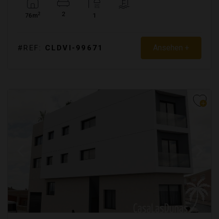
2
2
76m
1
Ansehen +
#REF:
CLDVI-99671