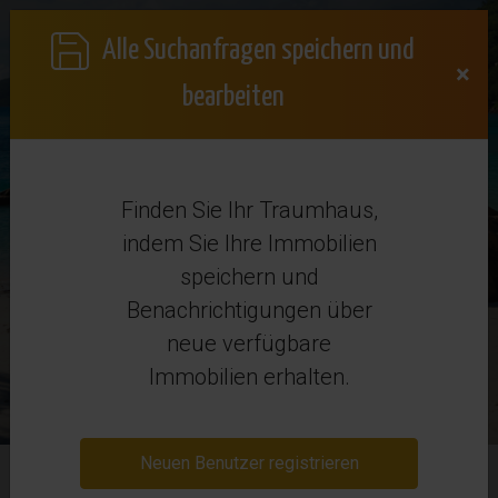
Alle Suchanfragen speichern und
×
bearbeiten
Finden Sie Ihr Traumhaus,
indem Sie Ihre Immobilien
speichern und
Immobilienkauf in Spanien
Benachrichtigungen über
neue verfügbare
Immobilien erhalten.
Suchauftrag
Neuen Benutzer registrieren
Erweiterte Suche