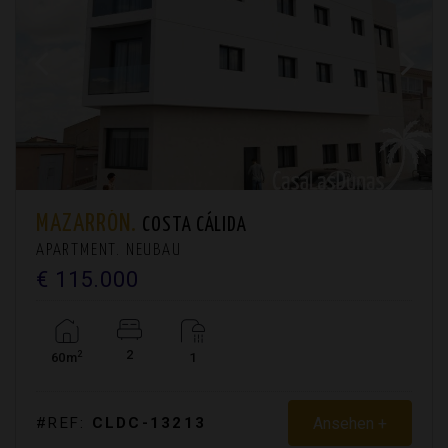
MAZARRÓN.
COSTA CÁLIDA
APARTMENT. NEUBAU
€ 115.000
2
2
60m
1
Ansehen +
#REF:
CLDC-13213