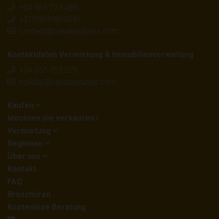
+34 965 724 489
und persönlicher Unterstützung
durch den gesamten
+31(0)649855641
Kaufprozess, einschließlich:
contact@casalasdunas.com
Kontaktdaten Vermietung & Immobilienverwaltung
Suche nach einem Zuhause in Spanien, das Ihren
+34 655 759 029
Präferenzen entspricht
holiday@casalasdunas.com
Orientierung in den Regionen und
Kaufen
Besichtigungstouren
Möchten Sie verkaufen?
Rechtliche und administrative Unterstützung
Vermietung
Sie entlasten uns von A bis Z während des
Regionen
Über uns
gesamten Kaufprozesses
Kontakt
CasaLasDunas ist Mitglied anerkannter
FAQ
Organisationen wie
API und dem BIV Institute.
Broschüren
Kostenlose Beratung