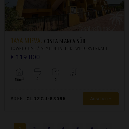
DAYA NUEVA.
COSTA BLANCA SÜD
TOWNHOUSE / SEMI-DETACHED. WIEDERVERKAUF
€ 119.000
2
2
56m
2
Ansehen +
#REF:
CLDZCJ-83085
1
2
3
4
5
6
›