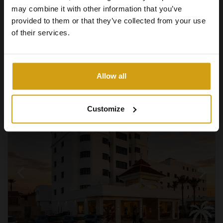
may combine it with other information that you’ve
provided to them or that they’ve collected from your use
of their services.
2
2
61m
1
Ansehen +
#REF:
CLDC-42353
Allow all
Customize