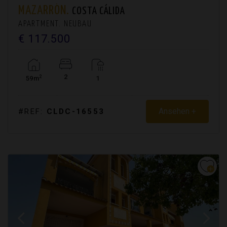
MAZARRÓN.
COSTA CÁLIDA
APARTMENT. NEUBAU
€ 117.500
2
2
59m
1
Ansehen +
#REF:
CLDC-16553