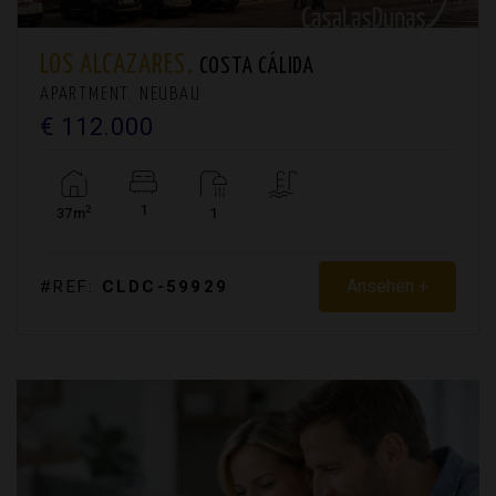
LOS ALCAZARES.
COSTA CÁLIDA
APARTMENT. NEUBAU
€ 112.000
1
2
37m
1
Ansehen +
#REF:
CLDC-59929