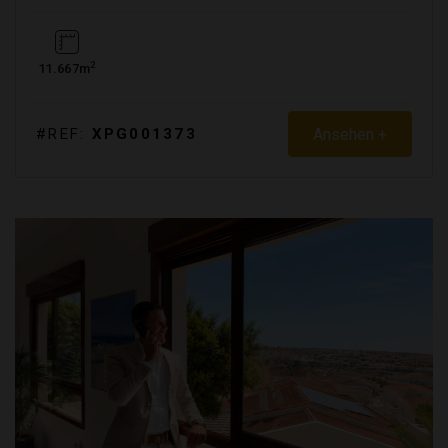
2
11.667m
Ansehen +
#REF:
XPG001373